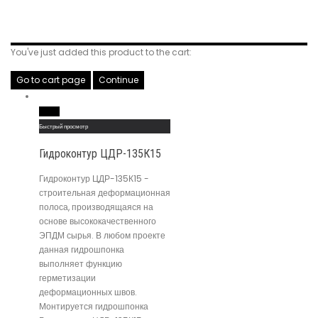
Related Products
You've just added this product to the cart:
Go to cart page
Continue
Read More
Быстрый просмотр
Гидроконтур ЦДР-135К15
Гидроконтур ЦДР-135К15 -
строительная деформационная
полоса, производящаяся на
основе высококачественного
ЭПДМ сырья. В любом проекте
данная гидрошпонка
выполняет функцию
герметизации
деформационных швов.
Монтируется гидрошпонка