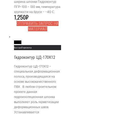
ширина шпонки Гидроконтур
ПГР-100 - 130 мм, температура
хрупкости на брусе - -40 С.
1,250
₽
ОТПРАВИТЬ ЗАПРОС НА
МАТЕРИАЛ
Read More
Быстрый просмотр
Гидроконтур ЦД-170К12
Гидроконтур ЦД-170К12 -
специальная деформационная
полоса, производящаяся на
основе высококачественного
ПВХ . В любом строительном
проекте данная
гидроизоляционная шпонка
выполняет роль герметизации
деформационных швов.
Устанавливается