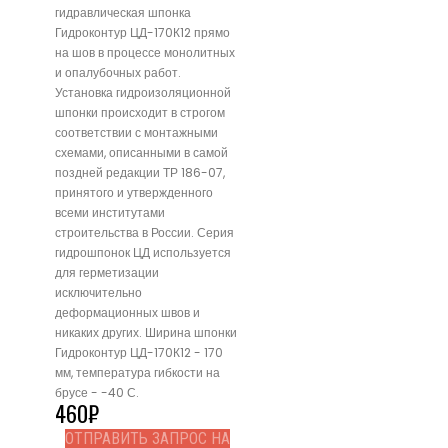
гидравлическая шпонка
Гидроконтур ЦД-170К12 прямо
на шов в процессе монолитных
и опалубочных работ.
Установка гидроизоляционной
шпонки происходит в строгом
соответствии с монтажными
схемами, описанными в самой
поздней редакции ТР 186-07,
принятого и утвержденного
всеми институтами
строительства в России. Серия
гидрошпонок ЦД используется
для герметизации
исключительно
деформационных швов и
никаких других. Ширина шпонки
Гидроконтур ЦД-170К12 - 170
мм, температура гибкости на
брусе - -40 С.
460
₽
ОТПРАВИТЬ ЗАПРОС НА