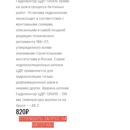
Гидроконтур ЦДР-135К15 прямо
на шов в процессе бетонных
работ. Установка гидрошпонки
происходит в соответствии с
монтажными схемами,
описанными в самой поздней
редакции технического
регламента 186-07,
утвержденного всеми
значимыми строительными
институтами в России. Серия
гидроизоляционных шпонок
ЦДР применяется для
гидроизоляции только
деформационных швов и
никаких других. Ширина шпонки
Гидроконтур ЦДР-135К15 - 135
мм, температура хрупкости на
брусе - -45 С.
820
₽
ОТПРАВИТЬ ЗАПРОС НА
МАТЕРИАЛ