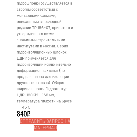
гидрошпонки осуществляется в
строгом соответствии с
монтажными схемами,
описанными в последней
редакии ТР 186-07, принятого и
утвержденного всеми
значимыми строительными
институтами в России. Серия
гидроизоляционных шпонок
ЦДР применяется для
гидроизоляции исключительно
деформационных швов (не
предназначена для изоляции
другого типа швов). Общая
ширина шпонки Гидроконтур
ЦДР-168К12 - 168 мм,
температура гибкости на брусе
- -45 С.
840
₽
ОТПРАВИТЬ ЗАПРОС НА
МАТЕРИАЛ