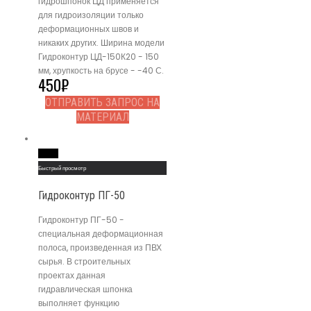
гидрошпонок ЦД применяется
для гидроизоляции только
деформационных швов и
никаких других. Ширина модели
Гидроконтур ЦД-150К20 - 150
мм, хрупкость на брусе - -40 С.
450
₽
ОТПРАВИТЬ ЗАПРОС НА
МАТЕРИАЛ
Read More
Быстрый просмотр
Гидроконтур ПГ-50
Гидроконтур ПГ-50 -
специальная деформационная
полоса, произведенная из ПВХ
сырья. В строительных
проектах данная
гидравлическая шпонка
выполняет функцию