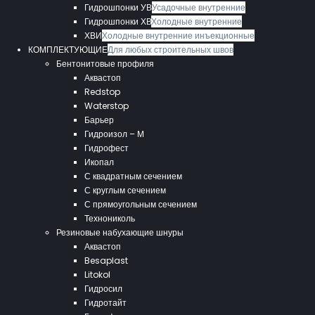
Гидрошпонки УВ
Усадочные внутренние
Гидрошпонки ХВ
Холодные внутренние
ХВИ
Холодные внутренние инъекционные
КОМПЛЕКТУЮЩИЕ
Для любых строительных швов
Бентонитовые профиля
Аквастоп
Redstop
Waterstop
Барьер
Гидроизол – М
Гидрофест
Икопал
С квадратным сечением
С круглым сечением
С прямоугольным сечением
Технониколь
Резиновые набухающие шнуры
Аквастоп
Besaplast
Litokol
Гидросил
Гидротайт