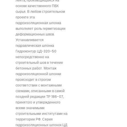
лента, производящаяся на
основе качественного ПВХ
сырья. В любом строительном
проекте эта
гидроизоляционная шпонка
выполняет роль герметизации
деформационных швов.
Устанавливается
гидравлическая шпонка
Гидроконтур ЦД-320-50
непосредственно на
строительный шов в течение
бетонных работ. Монтаж
гидроизоляционной шпонки
происходит в строгом
соответствии с монтажными
схемами, описанными в самой
поздней редакции ТР 186-07,
принятого и утвержденного
всеми значимыми
строительными институтами на
территории РФ. Серия
гидроизоляционных шпонок ЦД