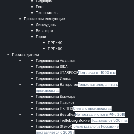
Гидрофил
Рекс
Технониколь
Прочие комплектующие
Дисклудеры
Вилатерм
Гернит
ПРП-40
ПРП-60
Производители
Гидрошпонки Аквастоп
Гидрошпонки SIKA
Гидрошпонки LITARPOOF
Под заказ от 1000 п.м.
Гидрошпонки Икопал
Гидрошпонки Ватерстоп
Только каталог, сняты с
производства
Гидрошпонки Дьюмарк
Гидропшонки Патриот
Гидрошпонки ПК ППЗ
Сняты с производства
Гидрошпонки Besaflex
Не поставляются в РФ с 2019
Гидрошпонки Trelleborg Bakker
Под заказ от 500 п.м.
Гидрошпонки StekoX
Только каталог, в Россию не
поставляется с 2009 г