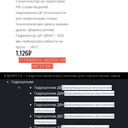
строительства на территории
РФ. Серия моделей
гидрошпонок ЦР используется
для герметизации только
технологических швов и никаких
других. Ширина шпонки
Гидроконтур ЦР-400П - 400
мм, температура гибкости на
брусе - -40 С.
1,126
₽
ОТПРАВИТЬ ЗАПРОС НА
МАТЕРИАЛ
Exjoint.ru - гидроизоляционные шпонки для строительных швов
Гидрошпонки
Гидрошпонки ДВ
Деформационные внутренние
Гидрошпонки ДВИ
Деформационные внутренние
инъекционные
Гидрошпонки ДВН
Деформационные внутренние
набухающие
Гидрошпонки ДВС
Деформационные внутренние
специальные
Гидрошпонки ДЗ
Деформационные защитные