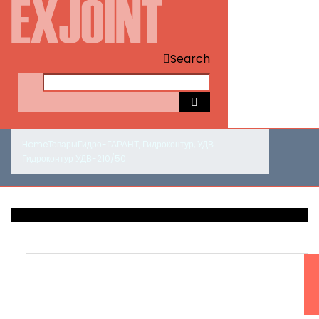
Search
Home
Товары
Гидро-ГАРАНТ
,
Гидроконтур
,
УДВ
Гидроконтур УДВ-210/50