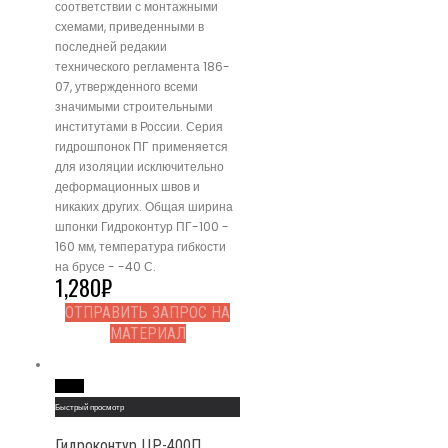
соответствии с монтажными
схемами, приведенными в
последней редакии
технического регламента 186-
07, утвержденного всеми
значимыми строительными
институтами в России. Серия
гидрошпонок ПГ применяется
для изоляции исключительно
деформационных швов и
никаких других. Общая ширина
шпонки Гидроконтур ПГ-100 -
160 мм, температура гибкости
на брусе - -40 С.
1,280
₽
ОТПРАВИТЬ ЗАПРОС НА
МАТЕРИАЛ
Read More
Быстрый просмотр
Гидроконтур ЦР-400П