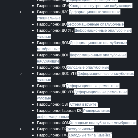
Гидрошпонки ХВН
Холодные внутренние набухающие
Гидрошпонки ДЗС
Деформационные защитные
специальные
Гидрошпонки ДО
Деформационные опалубочные
Гидрошпонки ДО УГЛ
Деформационные опалубочные
угловые
Гидрошпонки ДОМ
Деформационные опалубочные
мембранные
Гидрошпонки ДОН
Деформационные опалубочные
набухающие
Гидрошпонки ХО
Холодные опалубочные
Гидрошпонки ДОС УГЛ
Деформационные опалубочные
угловые
Гидрошпонки ДР
Деформационные ремонтные
Гидрошпонки ДР УГЛ
Деформационные ремонтные
угловые
Гидрошпонки СВГ
"Стена в грунте"
Гидрошпонки Таракан 120
Универсальные
деформационные
Гидрошпонки ХОМ
Холодные опалубочные мембранные
Гидрошпонки ТК
Трехкулачковые
Гидрошпонки ТХЗ
Холодные типа "Змейка"