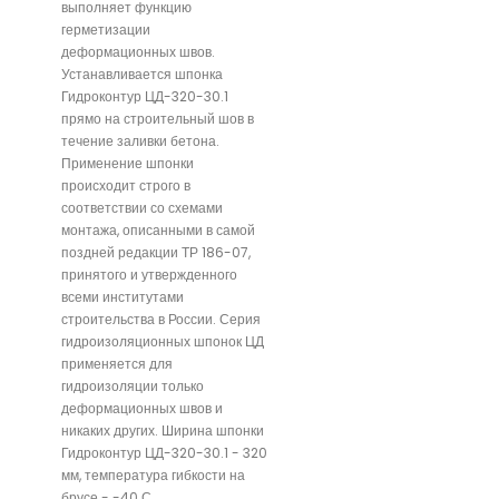
выполняет функцию
герметизации
деформационных швов.
Устанавливается шпонка
Гидроконтур ЦД-320-30.1
прямо на строительный шов в
течение заливки бетона.
Применение шпонки
происходит строго в
соответствии со схемами
монтажа, описанными в самой
поздней редакции ТР 186-07,
принятого и утвержденного
всеми институтами
строительства в России. Серия
гидроизоляционных шпонок ЦД
применяется для
гидроизоляции только
деформационных швов и
никаких других. Ширина шпонки
Гидроконтур ЦД-320-30.1 - 320
мм, температура гибкости на
брусе - -40 С.