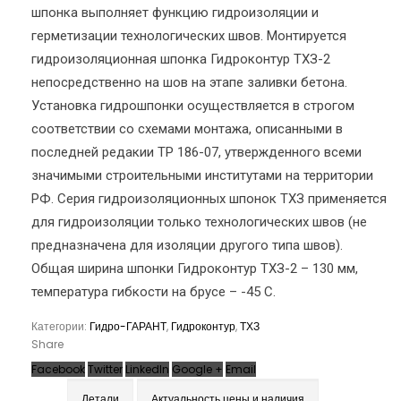
шпонка выполняет функцию гидроизоляции и
герметизации технологических швов. Монтируется
гидроизоляционная шпонка Гидроконтур ТХЗ-2
непосредственно на шов на этапе заливки бетона.
Установка гидрошпонки осуществляется в строгом
соответствии со схемами монтажа, описанными в
последней редакии ТР 186-07, утвержденного всеми
значимыми строительными институтами на территории
РФ. Серия гидроизоляционных шпонок ТХЗ применяется
для гидроизоляции только технологических швов (не
предназначена для изоляции другого типа швов).
Общая ширина шпонки Гидроконтур ТХЗ-2 – 130 мм,
температура гибкости на брусе – -45 С.
Категории:
Гидро-ГАРАНТ
,
Гидроконтур
,
ТХЗ
Share
Facebook
Twitter
LinkedIn
Google +
Email
Детали
Актуальность цены и наличия