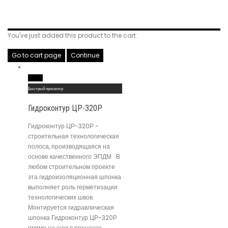
Related Products
You've just added this product to the cart:
Go to cart page
Continue
Read More
Быстрый просмотр
Гидроконтур ЦР-320Р
Гидроконтур ЦР-320Р -
строительная технологическая
полоса, производящаяся на
основе качественного ЭПДМ . В
любом строительном проекте
эта гидроизоляционная шпонка
выполняет роль герметизации
технологических швов.
Монтируется гидравлическая
шпонка Гидроконтур ЦР-320Р
прямо на шов в процессе