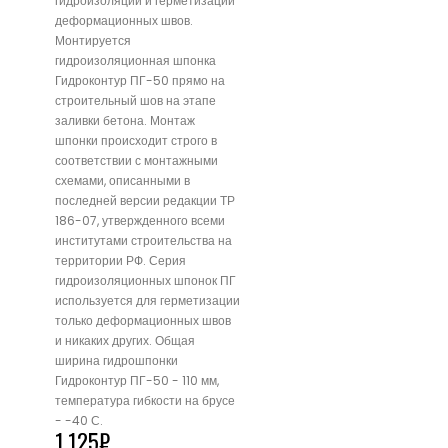
гидроизоляции и герметизации
деформационных швов.
Монтируется
гидроизоляционная шпонка
Гидроконтур ПГ-50 прямо на
строительный шов на этапе
заливки бетона. Монтаж
шпонки происходит строго в
соответствии с монтажными
схемами, описанными в
последней версии редакции ТР
186-07, утвержденного всеми
институтами строительства на
территории РФ. Серия
гидроизоляционных шпонок ПГ
используется для герметизации
только деформационных швов
и никаких других. Общая
ширина гидрошпонки
Гидроконтур ПГ-50 - 110 мм,
температура гибкости на брусе
- -40 С.
1,125
₽