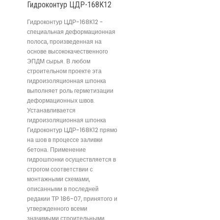
Гидроконтур ЦДР-168К12
Гидроконтур ЦДР-168К12 -
специальная деформационная
полоса, произведенная на
основе высококачественного
ЭПДМ сырья. В любом
строительном проекте эта
гидроизоляционная шпонка
выполняет роль герметизации
деформационных швов.
Устанавливается
гидроизоляционная шпонка
Гидроконтур ЦДР-168К12 прямо
на шов в процессе заливки
бетона. Применение
гидрошпонки осуществляется в
строгом соответствии с
монтажными схемами,
описанными в последней
редакии ТР 186-07, принятого и
утвержденного всеми
значимыми строительными