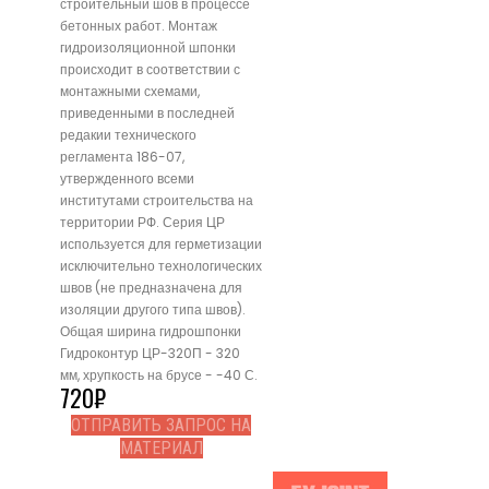
строительный шов в процессе
бетонных работ. Монтаж
гидроизоляционной шпонки
происходит в соответствии с
монтажными схемами,
приведенными в последней
редакии технического
регламента 186-07,
утвержденного всеми
институтами строительства на
территории РФ. Серия ЦР
используется для герметизации
исключительно технологических
швов (не предназначена для
изоляции другого типа швов).
Общая ширина гидрошпонки
Гидроконтур ЦР-320П - 320
мм, хрупкость на брусе - -40 С.
720
₽
ОТПРАВИТЬ ЗАПРОС НА
МАТЕРИАЛ