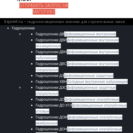
ОТПРАВИТЬ ЗАПРОС НА
МАТЕРИАЛ
Exjoint.ru - гидроизоляционные шпонки для строительных швов
Гидрошпонки
Гидрошпонки ДВ
Деформационные внутренние
Гидрошпонки ДВИ
Деформационные внутренние
инъекционные
Гидрошпонки ДВН
Деформационные внутренние
набухающие
Гидрошпонки ДВС
Деформационные внутренние
специальные
Гидрошпонки ДЗ
Деформационные защитные
Гидрошпонки ХВН
Холодные внутренние набухающие
Гидрошпонки ДЗС
Деформационные защитные
специальные
Гидрошпонки ДО
Деформационные опалубочные
Гидрошпонки ДО УГЛ
Деформационные опалубочные
угловые
Гидрошпонки ДОМ
Деформационные опалубочные
мембранные
Гидрошпонки ДОН
Деформационные опалубочные