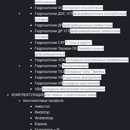
набухающие
Гидрошпонки ХО
Холодные опалубочные
Гидрошпонки ДОС УГЛ
Деформационные опалубочные
угловые
Гидрошпонки ДР
Деформационные ремонтные
Гидрошпонки ДР УГЛ
Деформационные ремонтные
угловые
Гидрошпонки СВГ
"Стена в грунте"
Гидрошпонки Таракан 120
Универсальные
деформационные
Гидрошпонки ХОМ
Холодные опалубочные мембранные
Гидрошпонки ТК
Трехкулачковые
Гидрошпонки ТХЗ
Холодные типа "Змейка"
Гидрошпонки УВ
Усадочные внутренние
Гидрошпонки ХВ
Холодные внутренние
ХВИ
Холодные внутренние инъекционные
КОМПЛЕКТУЮЩИЕ
Для любых строительных швов
Бентонитовые профиля
Аквастоп
Redstop
Waterstop
Барьер
Гидроизол – М