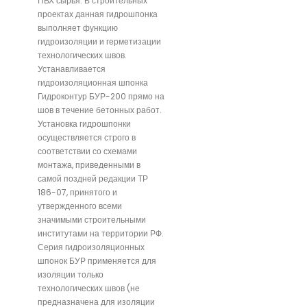
ПВХ сырья. В строительных
проектах данная гидрошпонка
выполняет функцию
гидроизоляции и герметизации
технологических швов.
Устанавливается
гидроизоляционная шпонка
Гидроконтур БУР-200 прямо на
шов в течение бетонных работ.
Установка гидрошпонки
осуществляется строго в
соответствии со схемами
монтажа, приведенными в
самой поздней редакции ТР
186-07, принятого и
утвержденного всеми
значимыми строительными
институтами на территории РФ.
Серия гидроизоляционных
шпонок БУР применяется для
изоляции только
технологических швов (не
предназначена для изоляции