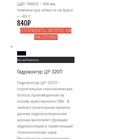
ЦДР-168К12 - 168 мм,
температура гибкости на брусе
- -45 С.
840
₽
ОТПРАВИТЬ ЗАПРОС НА
МАТЕРИАЛ
Read More
Быстрый просмотр
Гидроконтур ЦР-320П
Гидроконтур ЦР-320П -
строительная технологическая
полоса, произведенная на
основе качественного ПВХ . В
любом строительном проекте
данная гидроизоляционная
шпонка выполняет функцию
гидроизоляции и герметизации
технологических швов.
Монтируется гидравлическая