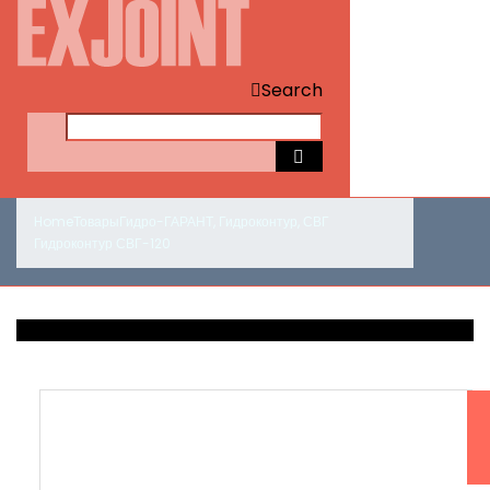
Search
Home
Товары
Гидро-ГАРАНТ
,
Гидроконтур
,
СВГ
Гидроконтур СВГ-120