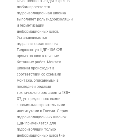
качественного ЭПДМ сырья. В
любом проекте эта
гидроизоляционная шпонка
выполняет роль гидроизоляции
и герметизации
деформационных швов.
Устанавливается
гидравлическая шпонка
Гидроконтур ЦДР-196К25
прямо на шов в течение
бетонных работ. Монтаж
шпонки происходит в
соответствии со схемами
монтажа, описанными в
последней редакии
технического регламента 186-
07, утвержденного всеми
значимыми строительными
институтами в России. Серия
гидроизоляционных шпонок
ЦДР применяется для
гидроизоляции только
деформационных швов (не