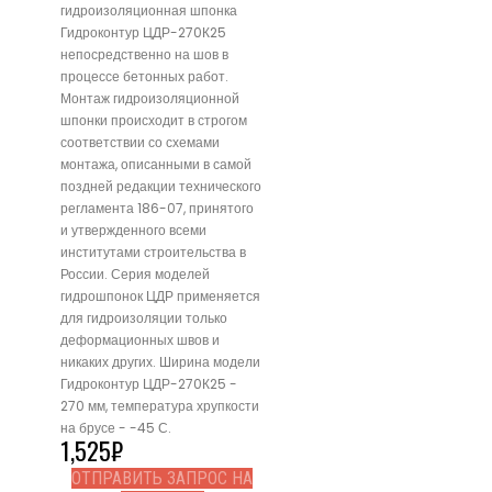
гидроизоляционная шпонка
Гидроконтур ЦДР-270К25
непосредственно на шов в
процессе бетонных работ.
Монтаж гидроизоляционной
шпонки происходит в строгом
соответствии со схемами
монтажа, описанными в самой
поздней редакции технического
регламента 186-07, принятого
и утвержденного всеми
институтами строительства в
России. Серия моделей
гидрошпонок ЦДР применяется
для гидроизоляции только
деформационных швов и
никаких других. Ширина модели
Гидроконтур ЦДР-270К25 -
270 мм, температура хрупкости
на брусе - -45 С.
1,525
₽
ОТПРАВИТЬ ЗАПРОС НА