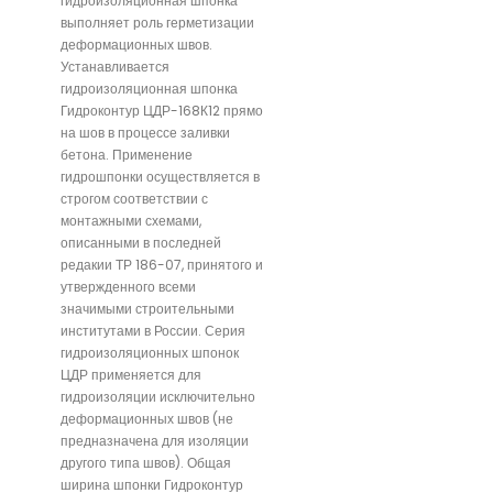
гидроизоляционная шпонка
выполняет роль герметизации
деформационных швов.
Устанавливается
гидроизоляционная шпонка
Гидроконтур ЦДР-168К12 прямо
на шов в процессе заливки
бетона. Применение
гидрошпонки осуществляется в
строгом соответствии с
монтажными схемами,
описанными в последней
редакии ТР 186-07, принятого и
утвержденного всеми
значимыми строительными
институтами в России. Серия
гидроизоляционных шпонок
ЦДР применяется для
гидроизоляции исключительно
деформационных швов (не
предназначена для изоляции
другого типа швов). Общая
ширина шпонки Гидроконтур