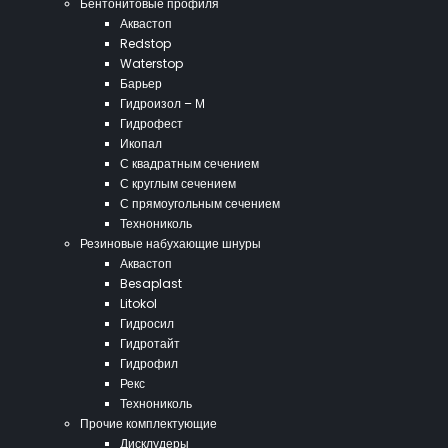
Бентонитовые профиля
Аквастоп
Redstop
Waterstop
Барьер
Гидроизол – М
Гидрофест
Икопал
С квадратным сечением
С круглым сечением
С прямоугольным сечением
Технониколь
Резиновые набухающие шнуры
Аквастоп
Besaplast
Litokol
Гидросил
Гидротайт
Гидрофил
Рекс
Технониколь
Прочие комплектующие
Дисклудеры