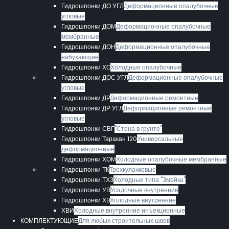
Гидрошпонки ДО УГЛ
Деформационные опалубочные
угловые
Гидрошпонки ДОМ
Деформационные опалубочные
мембранные
Гидрошпонки ДОН
Деформационные опалубочные
набухающие
Гидрошпонки ХО
Холодные опалубочные
Гидрошпонки ДОС УГЛ
Деформационные опалубочные
угловые
Гидрошпонки ДР
Деформационные ремонтные
Гидрошпонки ДР УГЛ
Деформационные ремонтные
угловые
Гидрошпонки СВГ
"Стена в грунте"
Гидрошпонки Таракан 120
Универсальные
деформационные
Гидрошпонки ХОМ
Холодные опалубочные мембранные
Гидрошпонки ТК
Трехкулачковые
Гидрошпонки ТХЗ
Холодные типа "Змейка"
Гидрошпонки УВ
Усадочные внутренние
Гидрошпонки ХВ
Холодные внутренние
ХВИ
Холодные внутренние инъекционные
КОМПЛЕКТУЮЩИЕ
Для любых строительных швов