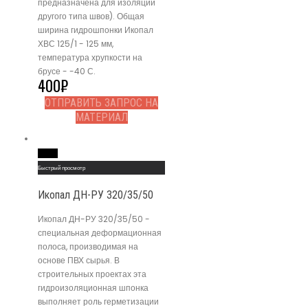
предназначена для изоляции
другого типа швов). Общая
ширина гидрошпонки Икопал
ХВС 125/1 - 125 мм,
температура хрупкости на
брусе - -40 С.
400
₽
ОТПРАВИТЬ ЗАПРОС НА
МАТЕРИАЛ
Read More
Быстрый просмотр
Икопал ДН-РУ 320/35/50
Икопал ДН-РУ 320/35/50 -
специальная деформационная
полоса, производимая на
основе ПВХ сырья. В
строительных проектах эта
гидроизоляционная шпонка
выполняет роль герметизации