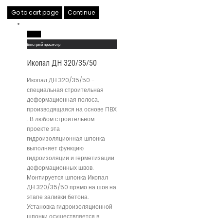
Go to cart page
Continue
Read More
Быстрый просмотр
Икопал ДН 320/35/50
Икопал ДН 320/35/50 -
специальная строительная
деформационная полоса,
производящаяся на основе ПВХ
. В любом строительном
проекте эта
гидроизоляционная шпонка
выполняет функцию
гидроизоляции и герметизации
деформационных швов.
Монтируется шпонка Икопал
ДН 320/35/50 прямо на шов на
этапе заливки бетона.
Установка гидроизоляционной
шпонки осуществляется в