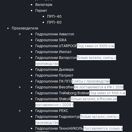
Вилатерм
Гернит
ПРП-40
ПРП-60
Производители
Гидрошпонки Аквастоп
Гидрошпонки SIKA
Гидрошпонки LITARPOOF
Под заказ от 1000 п.м.
Гидрошпонки Икопал
Гидрошпонки Ватерстоп
Только каталог, сняты с
производства
Гидрошпонки Дьюмарк
Гидропшонки Патриот
Гидрошпонки ПК ППЗ
Сняты с производства
Гидрошпонки Besaflex
Не поставляются в РФ с 2019
Гидрошпонки Trelleborg Bakker
Под заказ от 500 п.м.
Гидрошпонки StekoX
Только каталог, в Россию не
поставляется с 2009 г
Гидрошпонки РЕКС
Гидрошпонки Гидроконтур
Только каталог, сняты с
производства
Гидрошпонки ТехноНИКОЛЬ
Поставляются только в