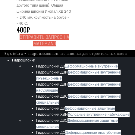
другого типа швов). Общая
ширина шпонки Икопал ХВ 240
- 240 мм, хрупкость на брусе -
-40 С.
400
₽
ОТПРАВИТЬ ЗАПРОС НА
МАТЕРИАЛ
Exjoint.ru - гидроизоляционные шпонки для строительных швов
Гидрошпонки
Гидрошпонки ДВ
Деформационные внутренние
Гидрошпонки ДВИ
Деформационные внутренние
инъекционные
Гидрошпонки ДВН
Деформационные внутренние
набухающие
Гидрошпонки ДВС
Деформационные внутренние
специальные
Гидрошпонки ДЗ
Деформационные защитные
Гидрошпонки ХВН
Холодные внутренние набухающие
Гидрошпонки ДЗС
Деформационные защитные
специальные
Гидрошпонки ДО
Деформационные опалубочные