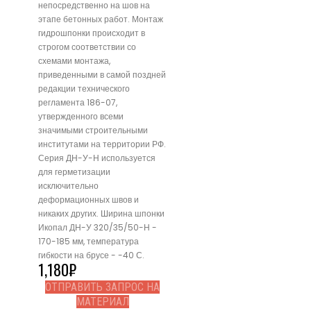
непосредственно на шов на
этапе бетонных работ. Монтаж
гидрошпонки происходит в
строгом соответствии со
схемами монтажа,
приведенными в самой поздней
редакции технического
регламента 186-07,
утвержденного всеми
значимыми строительными
институтами на территории РФ.
Серия ДН-У-Н используется
для герметизации
исключительно
деформационных швов и
никаких других. Ширина шпонки
Икопал ДН-У 320/35/50-Н -
170-185 мм, температура
гибкости на брусе - -40 С.
1,180
₽
ОТПРАВИТЬ ЗАПРОС НА
МАТЕРИАЛ