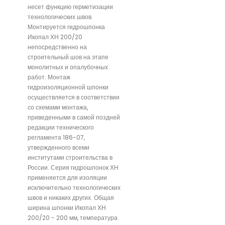
несет функцию герметизации
технологических швов.
Монтируется гидрошпонка
Икопал ХН 200/20
непосредственно на
строительный шов на этапе
монолитных и опалубочных
работ. Монтаж
гидроизоляционной шпонки
осуществляется в соответствии
со схемами монтажа,
приведенными в самой поздней
редакции технического
регламента 186-07,
утвержденного всеми
институтами строительства в
России. Серия гидрошпонок ХН
применяется для изоляции
исключительно технологических
швов и никаких других. Общая
ширина шпонки Икопал ХН
200/20 - 200 мм, температура