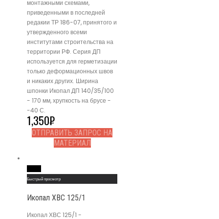
монтажными схемами,
приведенными в последней
редакии ТР 186-07, принятого и
утвержденного всеми
институтами строительства на
территории РФ. Серия ДП
используется для герметизации
только деформационных швов
и никаких других. Ширина
шпонки Икопал ДП 140/35/100
- 170 мм, хрупкость на брусе -
-40 С.
1,350
₽
ОТПРАВИТЬ ЗАПРОС НА
МАТЕРИАЛ
Read More
Быстрый просмотр
Икопал ХВС 125/1
Икопал ХВС 125/1 -