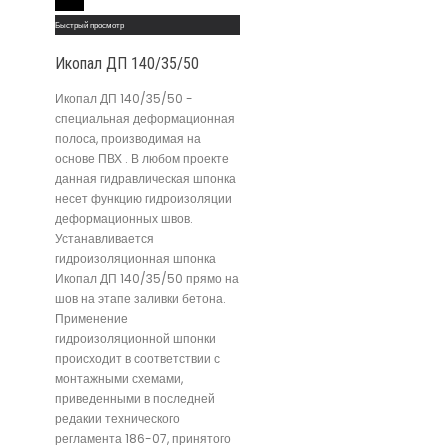
Read More
Быстрый просмотр
Икопал ДП 140/35/50
Икопал ДП 140/35/50 -
специальная деформационная
полоса, производимая на
основе ПВХ . В любом проекте
данная гидравлическая шпонка
несет функцию гидроизоляции
деформационных швов.
Устанавливается
гидроизоляционная шпонка
Икопал ДП 140/35/50 прямо на
шов на этапе заливки бетона.
Применение
гидроизоляционной шпонки
происходит в соответствии с
монтажными схемами,
приведенными в последней
редакии технического
регламента 186-07, принятого