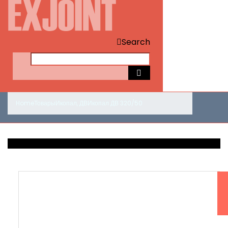
Search
Home
Товары
Икопал
,
ДВ
Икопал ДВ 320/50