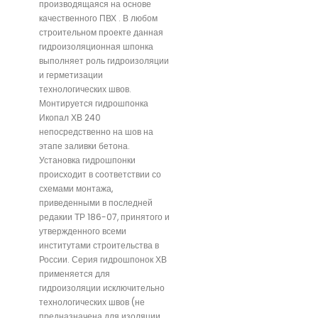
производящаяся на основе
качественного ПВХ . В любом
строительном проекте данная
гидроизоляционная шпонка
выполняет роль гидроизоляции
и герметизации
технологических швов.
Монтируется гидрошпонка
Икопал ХВ 240
непосредственно на шов на
этапе заливки бетона.
Установка гидрошпонки
происходит в соответствии со
схемами монтажа,
приведенными в последней
редакии ТР 186-07, принятого и
утвержденного всеми
институтами строительства в
России. Серия гидрошпонок ХВ
применяется для
гидроизоляции исключительно
технологических швов (не
предназначена для изоляции