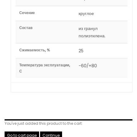
Сечение
круглое
Состав
из гранул
полиэтилена.
Сжимаемость, %
25
Температура эксплуатации,
-60/+80
С
Related Products
You've just added this product to the cart:
Go to cart page
Continue