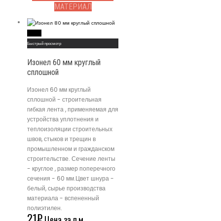
МАТЕРИАЛ
Read More
Быстрый просмотр
Изонел 60 мм круглый
сплошной
Изонел 60 мм круглый
сплошной - строительная
гибкая лента , применяемая для
устройства уплотнения и
теплоизоляции строительных
швов, стыков и трещин в
промышленном и гражданском
строительстве. Сечение ленты
- круглое , размер поперечного
сечения - 60 мм.Цвет шнура -
белый, сырье производства
материала - вспененный
полиэтилен.
21
₽
Цена за п.м.