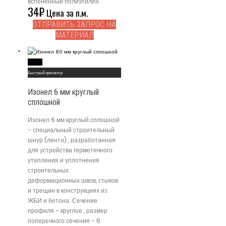
вспененный полиэтилен.
34
₽
Цена за п.м.
ОТПРАВИТЬ ЗАПРОС НА
МАТЕРИАЛ
Read More
Быстрый просмотр
Изонел 6 мм круглый
сплошной
Изонел 6 мм круглый сплошной
- специальный строительный
шнур (лента) , разработанная
для устройства герметичного
утепления и уплотнения
строительных
деформационных швов, стыков
и трещин в конструкциях из
ЖБИ и бетона. Сечение
профиля - круглое , размер
поперечного сечения - 6