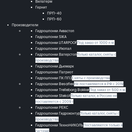
Вилатерм
Гернит
ПРП-40
ПРП-60
Производители
Гидрошпонки Аквастоп
Гидрошпонки SIKA
Гидрошпонки LITARPOOF
Под заказ от 1000 п.м.
Гидрошпонки Икопал
Гидрошпонки Ватерстоп
Только каталог, сняты с
производства
Гидрошпонки Дьюмарк
Гидропшонки Патриот
Гидрошпонки ПК ППЗ
Сняты с производства
Гидрошпонки Besaflex
Не поставляются в РФ с 2019
Гидрошпонки Trelleborg Bakker
Под заказ от 500 п.м.
Гидрошпонки StekoX
Только каталог, в Россию не
поставляется с 2009 г
Гидрошпонки РЕКС
Гидрошпонки Гидроконтур
Только каталог, сняты с
производства
Гидрошпонки ТехноНИКОЛЬ
Поставляются только в
системе