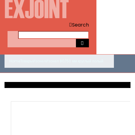
Search
Home
Товары
Изонел
Изонел 80/50 мм круглый полый