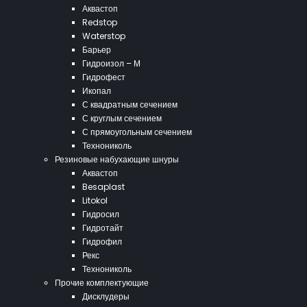
Аквастоп
Redstop
Waterstop
Барьер
Гидроизол – М
Гидрофест
Икопал
С квадратным сечением
С круглым сечением
С прямоугольным сечением
Технониколь
Резиновые набухающие шнуры
Аквастоп
Besaplast
Litokol
Гидросил
Гидротайт
Гидрофил
Рекс
Технониколь
Прочие комплектующие
Дисклудеры