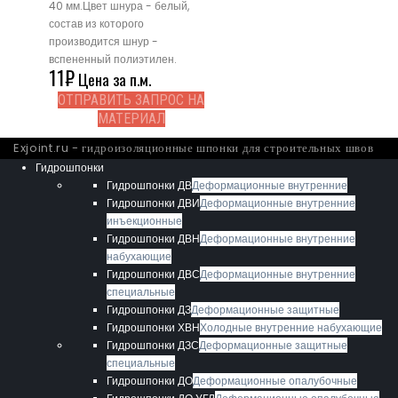
40 мм.Цвет шнура - белый,
состав из которого
производится шнур -
вспененный полиэтилен.
11
₽
Цена за п.м.
ОТПРАВИТЬ ЗАПРОС НА
МАТЕРИАЛ
Exjoint.ru - гидроизоляционные шпонки для строительных швов
Гидрошпонки
Гидрошпонки ДВ
Деформационные внутренние
Гидрошпонки ДВИ
Деформационные внутренние
инъекционные
Гидрошпонки ДВН
Деформационные внутренние
набухающие
Гидрошпонки ДВС
Деформационные внутренние
специальные
Гидрошпонки ДЗ
Деформационные защитные
Гидрошпонки ХВН
Холодные внутренние набухающие
Гидрошпонки ДЗС
Деформационные защитные
специальные
Гидрошпонки ДО
Деформационные опалубочные