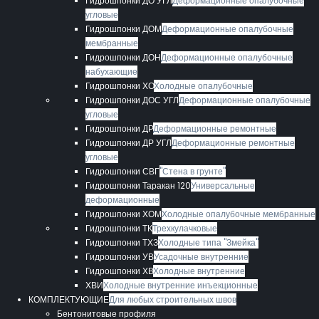
Гидрошпонки ДО УГЛ
Деформационные опалубочные
угловые
Гидрошпонки ДОМ
Деформационные опалубочные
мембранные
Гидрошпонки ДОН
Деформационные опалубочные
набухающие
Гидрошпонки ХО
Холодные опалубочные
Гидрошпонки ДОС УГЛ
Деформационные опалубочные
угловые
Гидрошпонки ДР
Деформационные ремонтные
Гидрошпонки ДР УГЛ
Деформационные ремонтные
угловые
Гидрошпонки СВГ
"Стена в грунте"
Гидрошпонки Таракан 120
Универсальные
деформационные
Гидрошпонки ХОМ
Холодные опалубочные мембранные
Гидрошпонки ТК
Трехкулачковые
Гидрошпонки ТХЗ
Холодные типа "Змейка"
Гидрошпонки УВ
Усадочные внутренние
Гидрошпонки ХВ
Холодные внутренние
ХВИ
Холодные внутренние инъекционные
КОМПЛЕКТУЮЩИЕ
Для любых строительных швов
Бентонитовые профиля