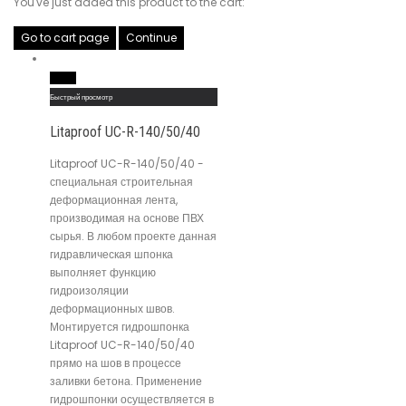
You've just added this product to the cart:
Go to cart page
Continue
Read More
Быстрый просмотр
Litaproof UC-R-140/50/40
Litaproof UC-R-140/50/40 -
специальная строительная
деформационная лента,
производимая на основе ПВХ
сырья. В любом проекте данная
гидравлическая шпонка
выполняет функцию
гидроизоляции
деформационных швов.
Монтируется гидрошпонка
Litaproof UC-R-140/50/40
прямо на шов в процессе
заливки бетона. Применение
гидрошпонки осуществляется в