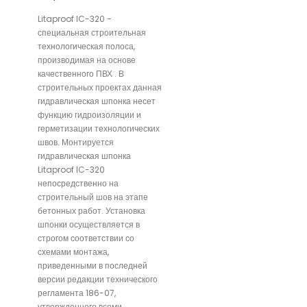
Litaproof IC-320 -
специальная строительная
технологическая полоса,
производимая на основе
качественного ПВХ . В
строительных проектах данная
гидравлическая шпонка несет
функцию гидроизоляции и
герметизации технологических
швов. Монтируется
гидравлическая шпонка
Litaproof IC-320
непосредственно на
строительный шов на этапе
бетонных работ. Установка
шпонки осуществляется в
строгом соответствии со
схемами монтажа,
приведенными в последней
версии редакции технического
регламента 186-07,
утвержденного всеми