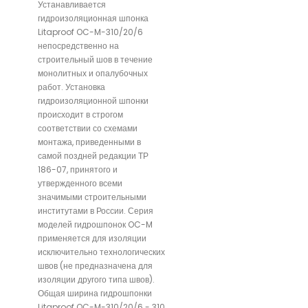
Устанавливается
гидроизоляционная шпонка
Litaproof OC-M-310/20/6
непосредственно на
строительный шов в течение
монолитных и опалубочных
работ. Установка
гидроизоляционной шпонки
происходит в строгом
соответствии со схемами
монтажа, приведенными в
самой поздней редакции ТР
186-07, принятого и
утвержденного всеми
значимыми строительными
институтами в России. Серия
моделей гидрошпонок OC-M
применяется для изоляции
исключительно технологических
швов (не предназначена для
изоляции другого типа швов).
Общая ширина гидрошпонки
Litaproof OC-M-310/20/6 - 310