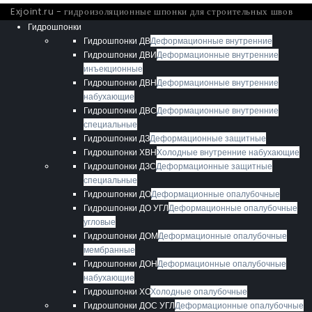
Exjoint.ru - гидроизоляционные шпонки для строительных швов
Гидрошпонки
Гидрошпонки ДВ
Деформационные внутренние
Гидрошпонки ДВИ
Деформационные внутренние
инъекционные
Гидрошпонки ДВН
Деформационные внутренние
набухающие
Гидрошпонки ДВС
Деформационные внутренние
специальные
Гидрошпонки ДЗ
Деформационные защитные
Гидрошпонки ХВН
Холодные внутренние набухающие
Гидрошпонки ДЗС
Деформационные защитные
специальные
Гидрошпонки ДО
Деформационные опалубочные
Гидрошпонки ДО УГЛ
Деформационные опалубочные
угловые
Гидрошпонки ДОМ
Деформационные опалубочные
мембранные
Гидрошпонки ДОН
Деформационные опалубочные
набухающие
Гидрошпонки ХО
Холодные опалубочные
Гидрошпонки ДОС УГЛ
Деформационные опалубочные