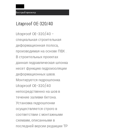
Read More
Быстрый просмотр
Litaproof OE-320/40
Litaproof OE-320/40 -
специальная строительная
деформационная полоса,
производимая на основе ПВХ .
В строительных проектах
данная гидравлическая шпонка
несет функцию гидроизоляции
деформационных швов.
Монтируется гидрошпонка
Litaproof OE-320/40
непосредственно на шов в
течение заливки бетона.
Установка гидрошпонки
осуществляется строго в
соответствии с монтажными
схемами, описанными в
последней версии редакции ТР