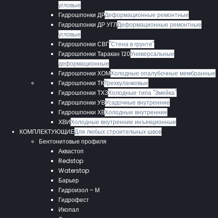
угловые
Гидрошпонки ДР
Деформационные ремонтные
Гидрошпонки ДР УГЛ
Деформационные ремонтные
угловые
Гидрошпонки СВГ
"Стена в грунте"
Гидрошпонки Таракан 120
Универсальные
деформационные
Гидрошпонки ХОМ
Холодные опалубочные мембранные
Гидрошпонки ТК
Трехкулачковые
Гидрошпонки ТХЗ
Холодные типа "Змейка"
Гидрошпонки УВ
Усадочные внутренние
Гидрошпонки ХВ
Холодные внутренние
ХВИ
Холодные внутренние инъекционные
КОМПЛЕКТУЮЩИЕ
Для любых строительных швов
Бентонитовые профиля
Аквастоп
Redstop
Waterstop
Барьер
Гидроизол – М
Гидрофест
Икопал