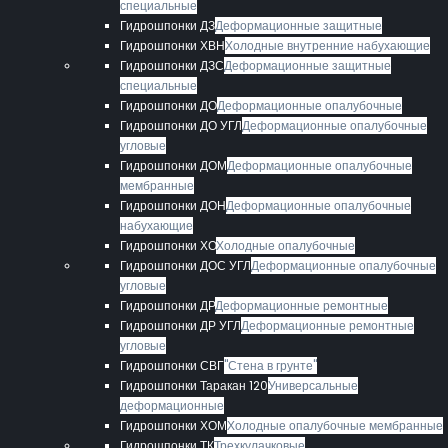
специальные
Гидрошпонки ДЗ
Деформационные защитные
Гидрошпонки ХВН
Холодные внутренние набухающие
Гидрошпонки ДЗС
Деформационные защитные
специальные
Гидрошпонки ДО
Деформационные опалубочные
Гидрошпонки ДО УГЛ
Деформационные опалубочные
угловые
Гидрошпонки ДОМ
Деформационные опалубочные
мембранные
Гидрошпонки ДОН
Деформационные опалубочные
набухающие
Гидрошпонки ХО
Холодные опалубочные
Гидрошпонки ДОС УГЛ
Деформационные опалубочные
угловые
Гидрошпонки ДР
Деформационные ремонтные
Гидрошпонки ДР УГЛ
Деформационные ремонтные
угловые
Гидрошпонки СВГ
"Стена в грунте"
Гидрошпонки Таракан 120
Универсальные
деформационные
Гидрошпонки ХОМ
Холодные опалубочные мембранные
Гидрошпонки ТК
Трехкулачковые