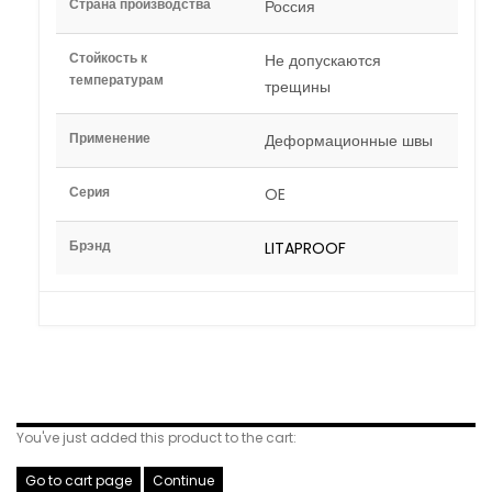
Страна производства
Россия
Стойкость к
Не допускаются
температурам
трещины
Применение
Деформационные швы
Серия
OE
Брэнд
LITAPROOF
Related Products
You've just added this product to the cart:
Go to cart page
Continue