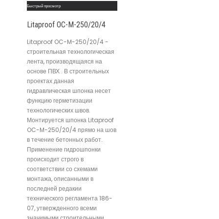
Быстрый просмотр
Litaproof OC-M-250/20/4
Litaproof OC-M-250/20/4 -
строительная технологическая
лента, производящаяся на
основе ПВХ . В строительных
проектах данная
гидравлическая шпонка несет
функцию герметизации
технологических швов.
Монтируется шпонка Litaproof
OC-M-250/20/4 прямо на шов
в течение бетонных работ.
Применение гидрошпонки
происходит строго в
соответствии со схемами
монтажа, описанными в
последней редакии
технического регламента 186-
07, утвержденного всеми
значимыми строительными