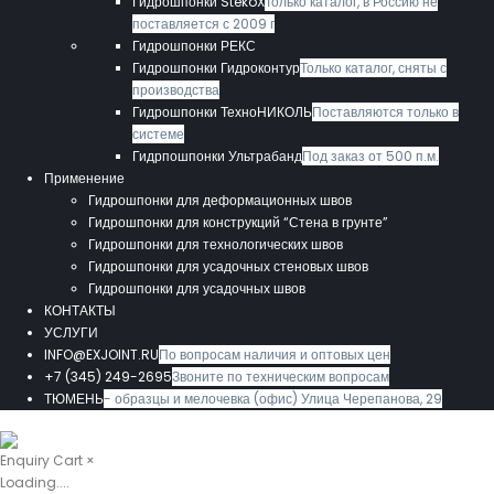
Гидрошпонки StekoX
Только каталог, в Россию не
поставляется с 2009 г
Гидрошпонки РЕКС
Гидрошпонки Гидроконтур
Только каталог, сняты с
производства
Гидрошпонки ТехноНИКОЛЬ
Поставляются только в
системе
Гидрпошпонки Ультрабанд
Под заказ от 500 п.м.
Применение
Гидрошпонки для деформационных швов
Гидрошпонки для конструкций “Стена в грунте”
Гидрошпонки для технологических швов
Гидрошпонки для усадочных стеновых швов
Гидрошпонки для усадочных швов
КОНТАКТЫ
УСЛУГИ
INFO@EXJOINT.RU
По вопросам наличия и оптовых цен
+7 (345) 249-2695
Звоните по техническим вопросам
ТЮМЕНЬ
- образцы и мелочевка (офис) Улица Черепанова, 29
Enquiry Cart
×
Loading....