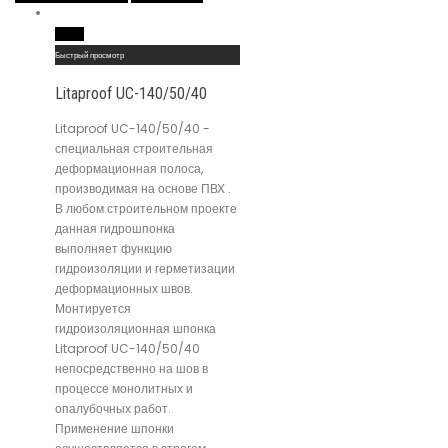
Read More
Быстрый просмотр
Litaproof UC-140/50/40
Litaproof UC-140/50/40 -
специальная строительная
деформационная полоса,
производимая на основе ПВХ .
В любом строительном проекте
данная гидрошпонка
выполняет функцию
гидроизоляции и герметизации
деформационных швов.
Монтируется
гидроизоляционная шпонка
Litaproof UC-140/50/40
непосредственно на шов в
процессе монолитных и
опалубочных работ.
Применение шпонки