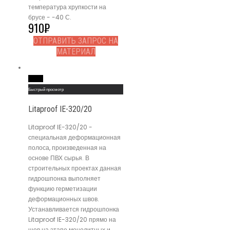
температура хрупкости на
брусе - -40 С.
910
₽
ОТПРАВИТЬ ЗАПРОС НА
МАТЕРИАЛ
Read More
Быстрый просмотр
Litaproof IE-320/20
Litaproof IE-320/20 -
специальная деформационная
полоса, произведенная на
основе ПВХ сырья. В
строительных проектах данная
гидрошпонка выполняет
функцию герметизации
деформационных швов.
Устанавливается гидрошпонка
Litaproof IE-320/20 прямо на
шов на этапе монолитных и