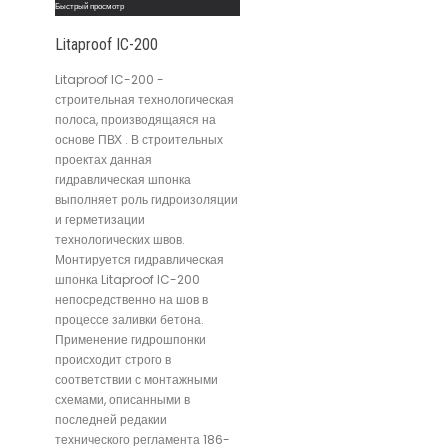
Быстрый просмотр
Litaproof IC-200
Litaproof IC-200 -
строительная технологическая
полоса, производящаяся на
основе ПВХ . В строительных
проектах данная
гидравлическая шпонка
выполняет роль гидроизоляции
и герметизации
технологических швов.
Монтируется гидравлическая
шпонка Litaproof IC-200
непосредственно на шов в
процессе заливки бетона.
Применение гидрошпонки
происходит строго в
соответствии с монтажными
схемами, описанными в
последней редакии
технического регламента 186-