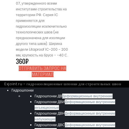
07, утвержденного всеми
институтами строительства на
территории РФ. Серия IC
применяется для
гидроизоляции исключительно
технологических швов (не
предназначена для изоляции
другого типа швов). Ширина
модели Litaproof IC-200 - 200
мм, хрупкость на брусе - -40 С.
360
₽
ОТПРАВИТЬ ЗАПРОС НА
МАТЕРИАЛ
Exjoint.ru - гидроизоляционные шпонки для строительных швов
Гидрошпонки
Гидрошпонки ДВ
Деформационные внутренние
Гидрошпонки ДВИ
Деформационные внутренние
инъекционные
Гидрошпонки ДВН
Деформационные внутренние
набухающие
Гидрошпонки ДВС
Деформационные внутренние