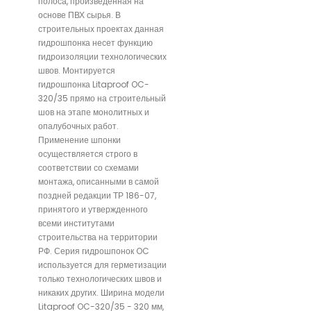
полоса, произведенная на
основе ПВХ сырья. В
строительных проектах данная
гидрошпонка несет функцию
гидроизоляции технологических
швов. Монтируется
гидрошпонка Litaproof OC-
320/35 прямо на строительный
шов на этапе монолитных и
опалубочных работ.
Применение шпонки
осуществляется строго в
соответствии со схемами
монтажа, описанными в самой
поздней редакции ТР 186-07,
принятого и утвержденного
всеми институтами
строительства на территории
РФ. Серия гидрошпонок OC
используется для герметизации
только технологических швов и
никаких других. Ширина модели
Litaproof OC-320/35 - 320 мм,