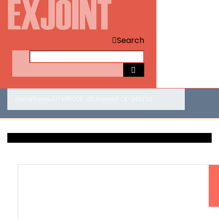
Search
Home
Товары
LITAPROOF
,
OE
Litaproof OE-240/20