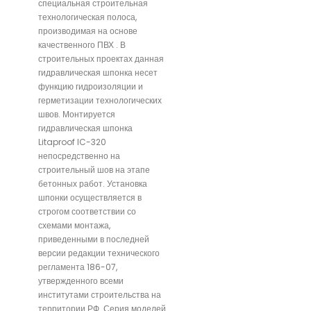
специальная строительная
технологическая полоса,
производимая на основе
качественного ПВХ . В
строительных проектах данная
гидравлическая шпонка несет
функцию гидроизоляции и
герметизации технологических
швов. Монтируется
гидравлическая шпонка
Litaproof IC-320
непосредственно на
строительный шов на этапе
бетонных работ. Установка
шпонки осуществляется в
строгом соответствии со
схемами монтажа,
приведенными в последней
версии редакции технического
регламента 186-07,
утвержденного всеми
институтами строительства на
территории РФ. Серия моделей