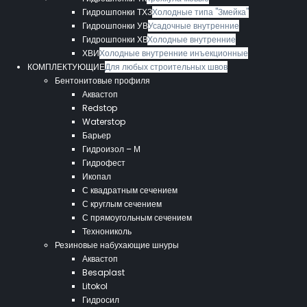
Гидрошпонки ТХЗ
Холодные типа "Змейка"
Гидрошпонки УВ
Усадочные внутренние
Гидрошпонки ХВ
Холодные внутренние
ХВИ
Холодные внутренние инъекционные
КОМПЛЕКТУЮЩИЕ
Для любых строительных швов
Бентонитовые профиля
Аквастоп
Redstop
Waterstop
Барьер
Гидроизол – М
Гидрофест
Икопал
С квадратным сечением
С круглым сечением
С прямоугольным сечением
Технониколь
Резиновые набухающие шнуры
Аквастоп
Besaplast
Litokol
Гидросил