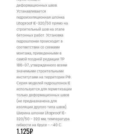
деформационных швов.
Устанавливается
гидроизоляционная шпонка
Litaproof IE-320/50 прямо на
строительный шов на этапе
бетонных работ. Установка
гидрошпонки происходит в
соответствии со схемами
монтажа, приведенными в
самой поздней редакции ТР
186-07, утвержденного всеми
значимыми строительными
институтами на территории РФ.
Серия моделей гидрошпонок IE
используется для герметизации
только деформационных швов
(не предназначена для
изоляции другого типа швов).
Ширина шпонки Litaproof IE-
320/50 - 320 мм, температура
гибкости на брусе - -40 С.
1,125
₽