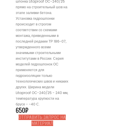
шпонка Litaproof OC-240/25
прямо на строительный шов на
этапе заливки бетона.
Установка гидрошпонки
происходит в строгом
соответствии со схемами
монтажа, приведенными в
последней редакии ТР 186-07,
утвержденного всеми
значимыми строительными
институтами в России. Серия
моделей гидрошпонок OC
применяется для
гидроизоляции только
технологических швов и никаких
других. Ширина модели
Litaproof OC-240/25 - 240 мм,
температура хрупкости на
брусе - -40 С.
650
₽
ОТПРАВИТЬ ЗАПРОС НА
МАТЕРИАЛ