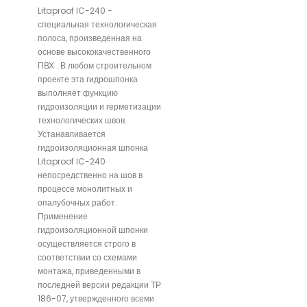
Litaproof IC-240 -
специальная технологическая
полоса, произведенная на
основе высококачественного
ПВХ . В любом строительном
проекте эта гидрошпонка
выполняет функцию
гидроизоляции и герметизации
технологических швов.
Устанавливается
гидроизоляционная шпонка
Litaproof IC-240
непосредственно на шов в
процессе монолитных и
опалубочных работ.
Применение
гидроизоляционной шпонки
осуществляется строго в
соответствии со схемами
монтажа, приведенными в
последней версии редакции ТР
186-07, утвержденного всеми