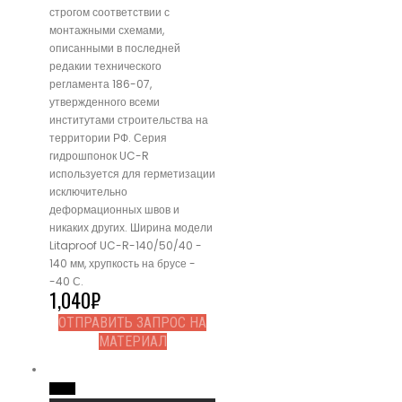
строгом соответствии с
монтажными схемами,
описанными в последней
редакии технического
регламента 186-07,
утвержденного всеми
институтами строительства на
территории РФ. Серия
гидрошпонок UC-R
используется для герметизации
исключительно
деформационных швов и
никаких других. Ширина модели
Litaproof UC-R-140/50/40 -
140 мм, хрупкость на брусе -
-40 С.
1,040
₽
ОТПРАВИТЬ ЗАПРОС НА
МАТЕРИАЛ
Read More