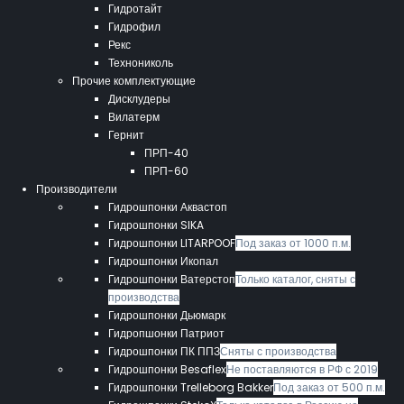
Гидротайт
Гидрофил
Рекс
Технониколь
Прочие комплектующие
Дисклудеры
Вилатерм
Гернит
ПРП-40
ПРП-60
Производители
Гидрошпонки Аквастоп
Гидрошпонки SIKA
Гидрошпонки LITARPOOF
Под заказ от 1000 п.м.
Гидрошпонки Икопал
Гидрошпонки Ватерстоп
Только каталог, сняты с
производства
Гидрошпонки Дьюмарк
Гидропшонки Патриот
Гидрошпонки ПК ППЗ
Сняты с производства
Гидрошпонки Besaflex
Не поставляются в РФ с 2019
Гидрошпонки Trelleborg Bakker
Под заказ от 500 п.м.