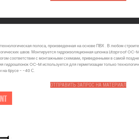
ехнологическая полоса, произведенная на основе ПВХ . В любом строит
логических швов. Монтируется гидроизоляционная шпонка Litaproof OC-
трогом соответствии с монтажными схемами, приведенными в самой поздн
ия гидрошпонок OC-M используется для герметизации только технологич
 на брусе - -40 С.
ОТПРАВИТЬ ЗАПРОС НА МАТЕРИАЛ