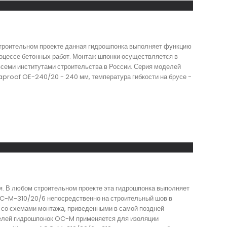
строительном проекте данная гидрошпонка выполняет функцию
оцессе бетонных работ. Монтаж шпонки осуществляется в
всеми институтами строительства в России. Серия моделей
aproof OE-240/20 - 240 мм, температура гибкости на брусе -
я. В любом строительном проекте эта гидрошпонка выполняет
 OC-M-310/20/6 непосредственно на строительный шов в
и со схемами монтажа, приведенными в самой поздней
делей гидрошпонок OC-M применяется для изоляции