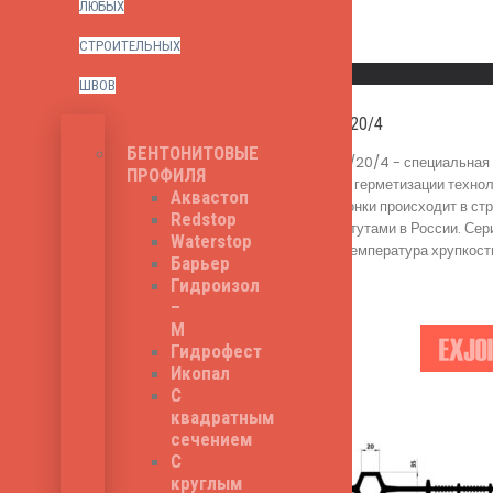
ЛЮБЫХ
СТРОИТЕЛЬНЫХ
Read More
Быстрый просмотр
ШВОВ
Litaproof OC-M-200/20/4
БЕНТОНИТОВЫЕ
Litaproof OC-M-200/20/4 - специальная т
ПРОФИЛЯ
роль гидроизоляции и герметизации техно
Аквастоп
бетона. Установка шпонки происходит в с
Redstop
строительными институтами в России. Сер
Waterstop
200/20/4 - 220 мм, температура хрупкости
Барьер
350
₽
Гидроизол
–
М
Гидрофест
Икопал
С
квадратным
сечением
С
круглым