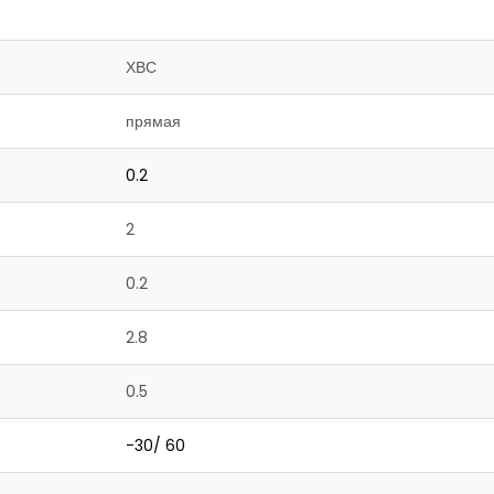
ХВС
прямая
0.2
2
0.2
2.8
0.5
-30/ 60