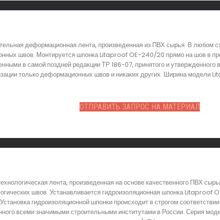
ительная деформационная лента, произведенная из ПВХ сырья. В любом 
нных швов. Монтируется шпонка Litaproof OE-240/20 прямо на шов в пр
енными в самой поздней редакции ТР 186-07, принятого и утвержденного 
зации только деформационных швов и никаких других. Ширина модели Lit
ОТПРАВИТЬ ЗАПРОС НА МАТЕРИАЛ
ехнологическая лента, произведенная на основе качественного ПВХ сырь
логических швов. Устанавливается гидроизоляционная шпонка Litaproof
 Установка гидроизоляционной шпонки происходит в строгом соответстви
енного всеми значимыми строительными институтами в России. Серия мо