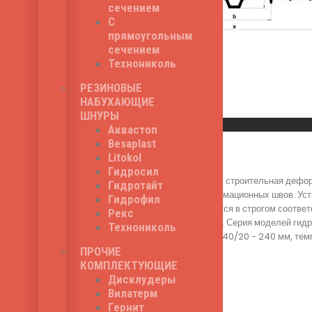
сечением
С
прямоугольным
сечением
Технониколь
РЕЗИНОВЫЕ
НАБУХАЮЩИЕ
Read More
ШНУРЫ
Быстрый просмотр
Аквастоп
Besaplast
Litaproof IE-240/20
Litokol
Гидросил
Litaproof IE-240/20 - строительная дефо
Гидротайт
гидроизоляции деформационных швов. Уста
Гидрофил
шпонки осуществляется в строгом соотве
Рекс
институтами в России. Серия моделей гид
Технониколь
шпонки Litaproof IE-240/20 - 240 мм, темп
603
₽
ПРОЧИЕ
КОМПЛЕКТУЮЩИЕ
Дисклудеры
Вилатерм
Read More
Гернит