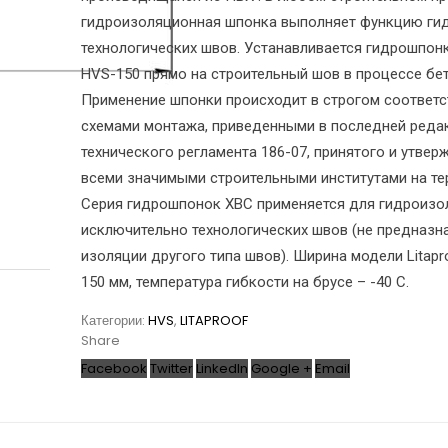
гидроизоляционная шпонка выполняет функцию ги
технологических швов. Устанавливается гидрошпонк
HVS-150 прямо на строительный шов в процессе бе
Применение шпонки происходит в строгом соответс
схемами монтажа, приведенными в последней реда
технического регламента 186-07, принятого и утве
всеми значимыми строительными институтами на те
Серия гидрошпонок ХВС применяется для гидроизо
исключительно технологических швов (не предназн
изоляции другого типа швов). Ширина модели Litapr
150 мм, температура гибкости на брусе – -40 С.
Категории:
HVS
,
LITAPROOF
Share
Facebook
Twitter
LinkedIn
Google +
Email