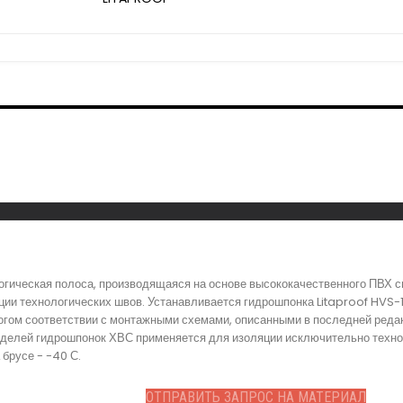
логическая полоса, производящаяся на основе высококачественного ПВХ с
ии технологических швов. Устанавливается гидрошпонка Litaproof HVS-1
гом соответствии с монтажными схемами, описанными в последней редак
оделей гидрошпонок ХВС применяется для изоляции исключительно техно
 брусе - -40 С.
ОТПРАВИТЬ ЗАПРОС НА МАТЕРИАЛ