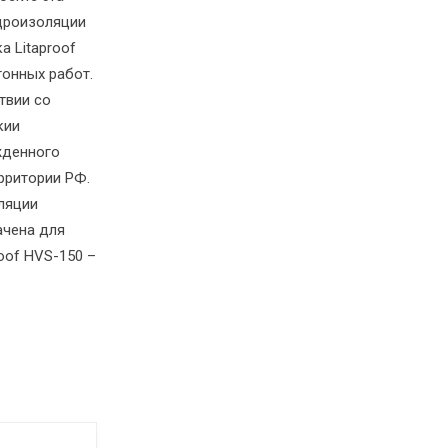
дроизоляции
а Litaproof
тонных работ.
твии со
кии
ржденного
рритории РФ.
ляции
ачена для
oof HVS-150 –