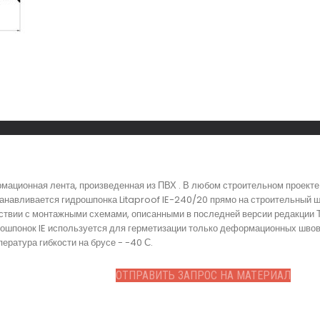
рмационная лента, произведенная из ПВХ . В любом строительном проект
навливается гидрошпонка Litaproof IE-240/20 прямо на строительный шо
тствии с монтажными схемами, описанными в последней версии редакции
рошпонок IE используется для герметизации только деформационных швов
ература гибкости на брусе - -40 С.
ОТПРАВИТЬ ЗАПРОС НА МАТЕРИАЛ