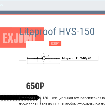
50
Litaproof HVS-150
Litaproof IE-240/20
650
₽
Litaproof HVS-150 – специальная технологическая п
производящаяся из ПВХ . В любом строительном пр