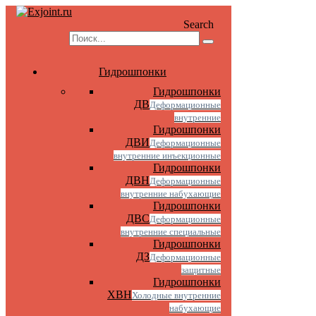
Search
Гидрошпонки
Гидрошпонки
ДВ
Деформационные
внутренние
Гидрошпонки
ДВИ
Деформационные
внутренние инъекционные
Гидрошпонки
ДВН
Деформационные
внутренние набухающие
Гидрошпонки
ДВС
Деформационные
внутренние специальные
Гидрошпонки
ДЗ
Деформационные
защитные
Гидрошпонки
ХВН
Холодные внутренние
набухающие