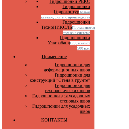
Гидрошпонки РЕКС
Гидрошпонки
Гидроконтур
Только
каталог, сняты с производства
Гидрошпонки
ТехноНИКОЛЬ
Поставляются
только в системе
Гидрпошпонки
Ультрабанд
Под заказ от
500 п.м.
Применение
Гидрошпонки для
деформационных швов
Гидрошпонки для
конструкций “Стена в грунте”
Гидрошпонки для
технологических швов
Гидрошпонки для усадочных
стеновых швов
Гидрошпонки для усадочных
швов
КОНТАКТЫ