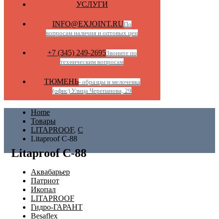
УСЛУГИ
INFO@EXJOINT.RU
По
вопросам наличия и оптовых цен
+7 (345) 249-2695
Звоните по
техническим вопросам
ТЮМЕНЬ
- образцы и мелочевка
(офис) Улица Черепанова, 29
Home
Товары
LITAPROOF
,
С
Litaproof C-88
Litaproof C-88
Аквабарьер
Патриот
Икопал
LITAPROOF
Гидро-ГАРАНТ
Besaflex