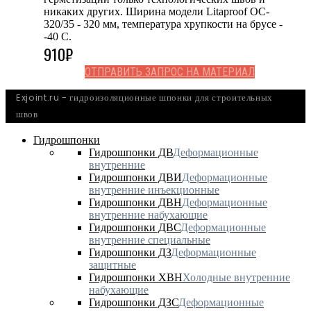
никаких других. Ширина модели Litaproof OC-
320/35 - 320 мм, температура хрупкости на брусе -
-40 С.
910
₽
ОТПРАВИТЬ ЗАПРОС НА МАТЕРИАЛ
Exjoint.ru - гидроизоляционные шпонки для строительных
швов
Гидрошпонки
Гидрошпонки ДВ
Деформационные
внутренние
Гидрошпонки ДВИ
Деформационные
внутренние инъекционные
Гидрошпонки ДВН
Деформационные
внутренние набухающие
Гидрошпонки ДВС
Деформационные
внутренние специальные
Гидрошпонки ДЗ
Деформационные
защитные
Гидрошпонки ХВН
Холодные внутренние
набухающие
Гидрошпонки ДЗС
Деформационные