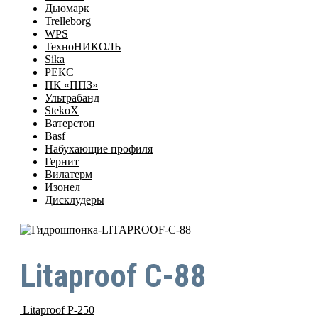
Дьюмарк
Trelleborg
WPS
ТехноНИКОЛЬ
Sika
РЕКС
ПК «ППЗ»
Ультрабанд
StekoX
Ватерстоп
Basf
Набухающие профиля
Гернит
Вилатерм
Изонел
Дисклудеры
Litaproof C-88
Litaproof P-250