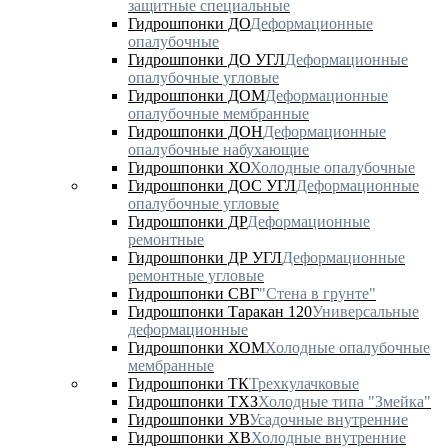
защитные специальные
Гидрошпонки ДО
Деформационные
опалубочные
Гидрошпонки ДО УГЛ
Деформационные
опалубочные угловые
Гидрошпонки ДОМ
Деформационные
опалубочные мембранные
Гидрошпонки ДОН
Деформационные
опалубочные набухающие
Гидрошпонки ХО
Холодные опалубочные
Гидрошпонки ДОС УГЛ
Деформационные
опалубочные угловые
Гидрошпонки ДР
Деформационные
ремонтные
Гидрошпонки ДР УГЛ
Деформационные
ремонтные угловые
Гидрошпонки СВГ
"Стена в грунте"
Гидрошпонки Таракан 120
Универсальные
деформационные
Гидрошпонки ХОМ
Холодные опалубочные
мембранные
Гидрошпонки ТК
Трехкулачковые
Гидрошпонки ТХЗ
Холодные типа "Змейка"
Гидрошпонки УВ
Усадочные внутренние
Гидрошпонки ХВ
Холодные внутренние