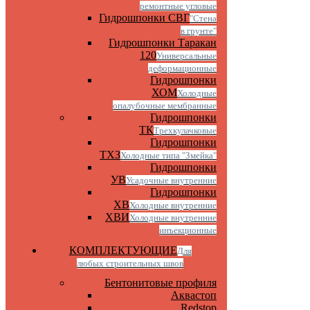
ремонтные угловые
Гидрошпонки СВГ
"Стена
в грунте"
Гидрошпонки Таракан
120
Универсальные
деформационные
Гидрошпонки
ХОМ
Холодные
опалубочные мембранные
Гидрошпонки
ТК
Трехкулачковые
Гидрошпонки
ТХЗ
Холодные типа "Змейка"
Гидрошпонки
УВ
Усадочные внутренние
Гидрошпонки
ХВ
Холодные внутренние
ХВИ
Холодные внутренние
инъекционные
КОМПЛЕКТУЮЩИЕ
Для
любых строительных швов
Бентонитовые профиля
Аквастоп
Redstop