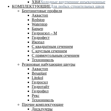
ХВИ
Холодные внутренние инъекционные
КОМПЛЕКТУЮЩИЕ
Для любых строительных швов
Бентонитовые профиля
Аквастоп
Redstop
Waterstop
Барьер
Гидроизол – М
Гидрофест
Икопал
С квадратным сечением
С круглым сечением
С прямоугольным сечением
Технониколь
Резиновые набухающие шнуры
Аквастоп
Besaplast
Litokol
Гидросил
Гидротайт
Гидрофил
Рекс
Технониколь
Прочие комплектующие
Дисклудеры