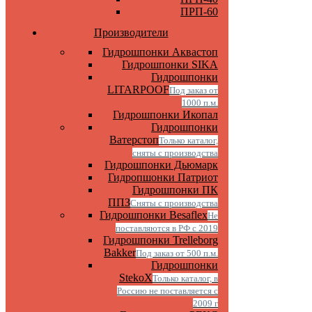
ПРП-60
Производители
Гидрошпонки Аквастоп
Гидрошпонки SIKA
Гидрошпонки
LITARPOOF
Под заказ от
1000 п.м.
Гидрошпонки Икопал
Гидрошпонки
Ватерстоп
Только каталог,
сняты с производства
Гидрошпонки Дьюмарк
Гидропшонки Патриот
Гидрошпонки ПК
ППЗ
Сняты с производства
Гидрошпонки Besaflex
Не
поставляются в РФ с 2019
Гидрошпонки Trelleborg
Bakker
Под заказ от 500 п.м.
Гидрошпонки
StekoX
Только каталог, в
Россию не поставляется с
2009 г