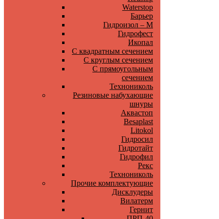
Waterstop
Барьер
Гидроизол – М
Гидрофест
Икопал
С квадратным сечением
С круглым сечением
С прямоугольным
сечением
Технониколь
Резиновые набухающие
шнуры
Аквастоп
Besaplast
Litokol
Гидросил
Гидротайт
Гидрофил
Рекс
Технониколь
Прочие комплектующие
Дисклудеры
Вилатерм
Гернит
ПРП-40