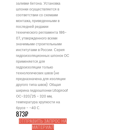
заливки бетона. Установка
шпонки осуществляется в
соответствии со схемами
монтажа, приведенными в
последней редакии
технического регламента 186-
07, утвержденного всеми
значимыми строительными
институтами в России. Серия
гидроизоляционных шпонок OC
применяется для
гидроизоляции только
технологических швов (не
предназначена для изоляции
другого типа швов). Общая
ширина гидрошпонки Litaproof
OC-320/25 - 320 мм,
температура хрупкости на
брусе - -40 С.
873
₽
ОТПРАВИТЬ ЗАПРОС НА
МАТЕРИАЛ