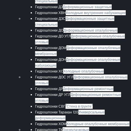
специальные
Гидрошпонки ДЗ
Деформационные защитные
Гидрошпонки ХВН
Холодные внутренние набухающие
Гидрошпонки ДЗС
Деформационные защитные
специальные
Гидрошпонки ДО
Деформационные опалубочные
Гидрошпонки ДО УГЛ
Деформационные опалубочные
угловые
Гидрошпонки ДОМ
Деформационные опалубочные
мембранные
Гидрошпонки ДОН
Деформационные опалубочные
набухающие
Гидрошпонки ХО
Холодные опалубочные
Гидрошпонки ДОС УГЛ
Деформационные опалубочные
угловые
Гидрошпонки ДР
Деформационные ремонтные
Гидрошпонки ДР УГЛ
Деформационные ремонтные
угловые
Гидрошпонки СВГ
"Стена в грунте"
Гидрошпонки Таракан 120
Универсальные
деформационные
Гидрошпонки ХОМ
Холодные опалубочные мембранные
Гидрошпонки ТК
Трехкулачковые