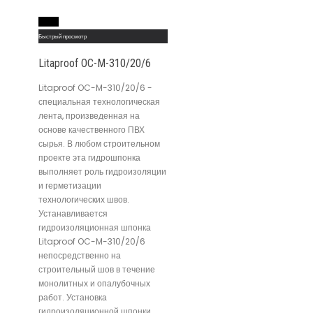
Read More
Быстрый просмотр
Litaproof OC-M-310/20/6
Litaproof OC-M-310/20/6 -
специальная технологическая
лента, произведенная на
основе качественного ПВХ
сырья. В любом строительном
проекте эта гидрошпонка
выполняет роль гидроизоляции
и герметизации
технологических швов.
Устанавливается
гидроизоляционная шпонка
Litaproof OC-M-310/20/6
непосредственно на
строительный шов в течение
монолитных и опалубочных
работ. Установка
гидроизоляционной шпонки