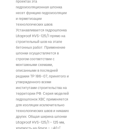
проектах эта
гидроизоляционная шпонка
несет функцию гидроизоляции
и герметизации
технологических швов.
Устанавливается гидрошпонка
Litaproof HVS-125/1 прямо на
строительный шов на этапе
бетонных работ. Применение
шпонки осуществляется в
строгом соответствии с
монтажными схемами,
описанными в последней
редакии ТР 186-07, принятого и
утвержденного всеми
институтами строительства на
территории РФ. Серия моделей
гидрошпонок ХВС применяется
для изоляции исключительно
технологических швов и никаких
других. Общая ширина шпонки
Litaproof HVS-125/1 - 125 мм,
хрупкость на брусе - -40 С.