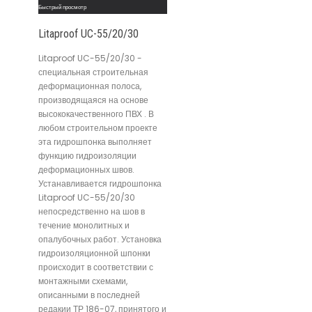
Быстрый просмотр
Litaproof UC-55/20/30
Litaproof UC-55/20/30 -
специальная строительная
деформационная полоса,
производящаяся на основе
высококачественного ПВХ . В
любом строительном проекте
эта гидрошпонка выполняет
функцию гидроизоляции
деформационных швов.
Устанавливается гидрошпонка
Litaproof UC-55/20/30
непосредственно на шов в
течение монолитных и
опалубочных работ. Установка
гидроизоляционной шпонки
происходит в соответствии с
монтажными схемами,
описанными в последней
редакии ТР 186-07, принятого и