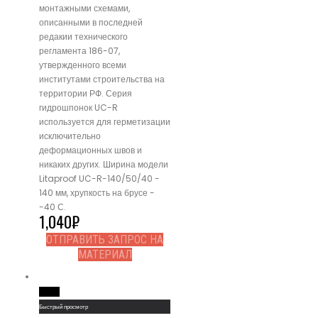
монтажными схемами,
описанными в последней
редакии технического
регламента 186-07,
утвержденного всеми
институтами строительства на
территории РФ. Серия
гидрошпонок UC-R
используется для герметизации
исключительно
деформационных швов и
никаких других. Ширина модели
Litaproof UC-R-140/50/40 -
140 мм, хрупкость на брусе -
-40 С.
1,040
₽
ОТПРАВИТЬ ЗАПРОС НА
МАТЕРИАЛ
Read More
Быстрый просмотр