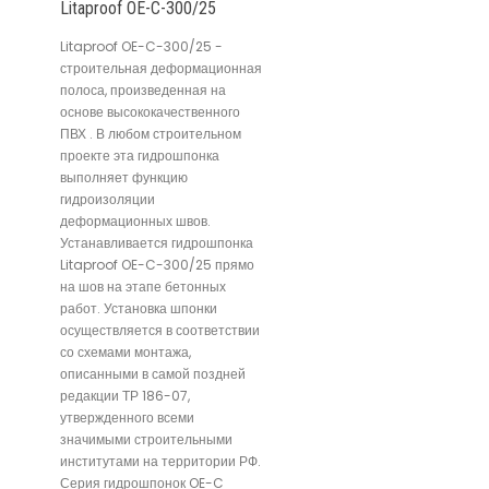
Litaproof OE-C-300/25
Litaproof OE-C-300/25 -
строительная деформационная
полоса, произведенная на
основе высококачественного
ПВХ . В любом строительном
проекте эта гидрошпонка
выполняет функцию
гидроизоляции
деформационных швов.
Устанавливается гидрошпонка
Litaproof OE-C-300/25 прямо
на шов на этапе бетонных
работ. Установка шпонки
осуществляется в соответствии
со схемами монтажа,
описанными в самой поздней
редакции ТР 186-07,
утвержденного всеми
значимыми строительными
институтами на территории РФ.
Серия гидрошпонок OE-C