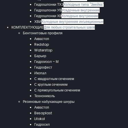
Гидрошпонки ТХЗ
Холодные типа "Змейка"
Гидрошпонки УВ
Усадочные внутренние
Гидрошпонки ХВ
Холодные внутренние
ХВИ
Холодные внутренние инъекционные
КОМПЛЕКТУЮЩИЕ
Для любых строительных швов
Бентонитовые профиля
Аквастоп
Redstop
Waterstop
Барьер
Гидроизол – М
Гидрофест
Икопал
С квадратным сечением
С круглым сечением
С прямоугольным сечением
Технониколь
Резиновые набухающие шнуры
Аквастоп
Besaplast
Litokol
Гидросил