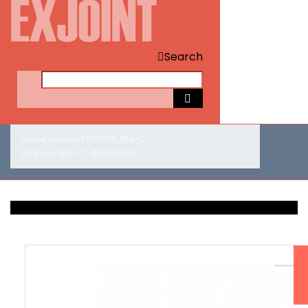
Search
Home
Товары
LITAPROOF
,
IEM-C
Litaproof IEM-C1-300/50/30