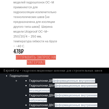
моделей гидрошпонок OC-M
применяется для
гидроизоляции исключительно
технологических швов (не
предназначена для изоляции
другого типа швов). Ширина
модели Litaproof OC-M-
250/20/4 - 250 мм,
температура гибкости на брусе
- -40 С.
478
₽
ОТПРАВИТЬ ЗАПРОС НА
МАТЕРИАЛ
Exjoint.ru - гидроизоляционные шпонки для строительных швов
Гидрошпонки
Гидрошпонки ДВ
Деформационные внутренние
Гидрошпонки ДВИ
Деформационные внутренние
инъекционные
Гидрошпонки ДВН
Деформационные внутренние
набухающие
Гидрошпонки ДВС
Деформационные внутренние