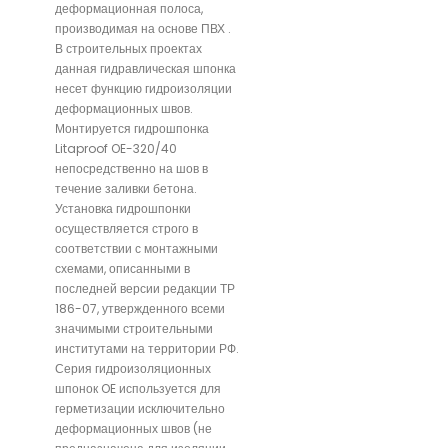
деформационная полоса,
производимая на основе ПВХ .
В строительных проектах
данная гидравлическая шпонка
несет функцию гидроизоляции
деформационных швов.
Монтируется гидрошпонка
Litaproof OE-320/40
непосредственно на шов в
течение заливки бетона.
Установка гидрошпонки
осуществляется строго в
соответствии с монтажными
схемами, описанными в
последней версии редакции ТР
186-07, утвержденного всеми
значимыми строительными
институтами на территории РФ.
Серия гидроизоляционных
шпонок OE используется для
герметизации исключительно
деформационных швов (не