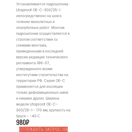
Устанавливается гидрошпонка
Litaproof OE-C-300/25-1
непосредственно на шов в
течение монолитных и
опалубочных работ. Монтаж
гидрошпонки осуществляется в
строгом соответствии со
схемами монтажа,
приведенными в последней
версии редакции технического
регламента 186-07,
утвержденного всеми
институтами строительства на
территории РФ. Серия OE-C
применяется для изоляции
только деформационных швов
и никаких других. Ширина
модели Litaproof OE-C-
300/25-1 - 170 мм, хрупкость на
брусе - -40 С.
980
₽
ОТПРАВИТЬ ЗАПРОС НА