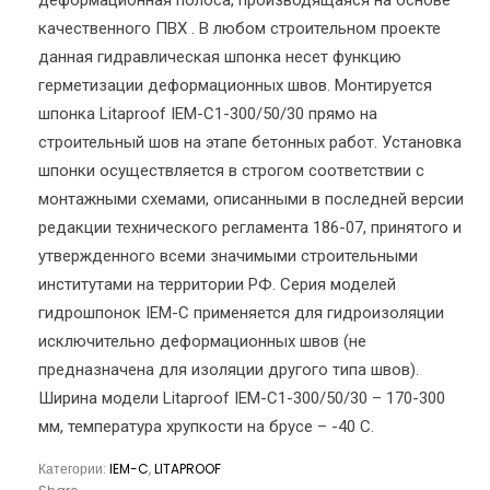
деформационная полоса, производящаяся на основе
качественного ПВХ . В любом строительном проекте
данная гидравлическая шпонка несет функцию
герметизации деформационных швов. Монтируется
шпонка Litaproof IEM-C1-300/50/30 прямо на
строительный шов на этапе бетонных работ. Установка
шпонки осуществляется в строгом соответствии с
монтажными схемами, описанными в последней версии
редакции технического регламента 186-07, принятого и
утвержденного всеми значимыми строительными
институтами на территории РФ. Серия моделей
гидрошпонок IEM-C применяется для гидроизоляции
исключительно деформационных швов (не
предназначена для изоляции другого типа швов).
Ширина модели Litaproof IEM-C1-300/50/30 – 170-300
мм, температура хрупкости на брусе – -40 С.
Категории:
IEM-C
,
LITAPROOF