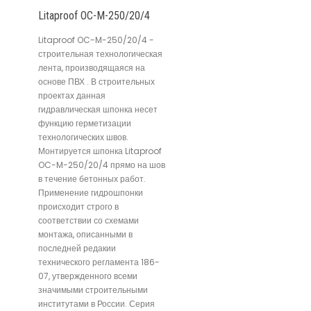
Litaproof OC-M-250/20/4
Litaproof OC-M-250/20/4 -
строительная технологическая
лента, производящаяся на
основе ПВХ . В строительных
проектах данная
гидравлическая шпонка несет
функцию герметизации
технологических швов.
Монтируется шпонка Litaproof
OC-M-250/20/4 прямо на шов
в течение бетонных работ.
Применение гидрошпонки
происходит строго в
соответствии со схемами
монтажа, описанными в
последней редакии
технического регламента 186-
07, утвержденного всеми
значимыми строительными
институтами в России. Серия