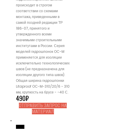
происходит в строгом
соответствии со схемами
монтажа, приведенными в
самой поздней редакции ТР
186-07, принятого и
утвержденного всеми
значимыми строительными
институтами в России. Серия
моделей гидрошпонок OC-M
применяется для изоляции
исключительно технологических
швов (не предназначена для
изоляции другого типа швов).
Общая ширина гидрошпонки
Litaproof OC-M-310/20/6 - 310
мм, хрупкость на брусе - -40 С.
490
₽
ОТПРАВИТЬ ЗАПРОС НА
МАТЕРИАЛ
Read More