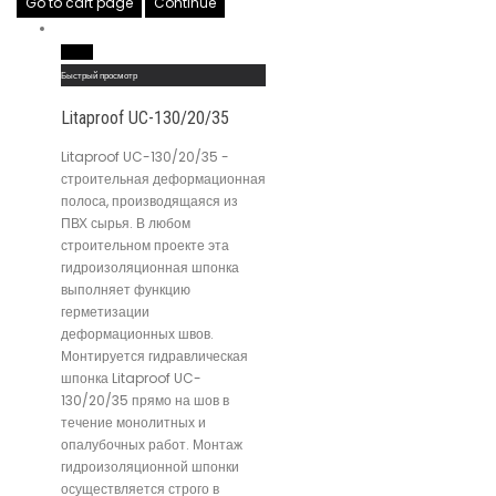
Go to cart page
Continue
Read More
Быстрый просмотр
Litaproof UC-130/20/35
Litaproof UC-130/20/35 -
строительная деформационная
полоса, производящаяся из
ПВХ сырья. В любом
строительном проекте эта
гидроизоляционная шпонка
выполняет функцию
герметизации
деформационных швов.
Монтируется гидравлическая
шпонка Litaproof UC-
130/20/35 прямо на шов в
течение монолитных и
опалубочных работ. Монтаж
гидроизоляционной шпонки
осуществляется строго в