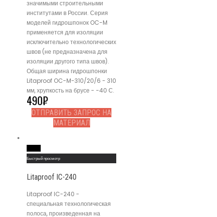
значимыми строительными
институтами в России. Серия
моделей гидрошпонок OC-M
применяется для изоляции
исключительно технологических
швов (не предназначена для
изоляции другого типа швов).
Общая ширина гидрошпонки
Litaproof OC-M-310/20/6 - 310
мм, хрупкость на брусе - -40 С.
490
₽
ОТПРАВИТЬ ЗАПРОС НА
МАТЕРИАЛ
Read More
Быстрый просмотр
Litaproof IC-240
Litaproof IC-240 -
специальная технологическая
полоса, произведенная на