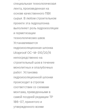
специальная технологическая
лента, произведенная на
основе качественного ПВХ
сырья. В любом строительном
проекте эта гидрошпонка
выполняет роль гидроизоляции
и герметизации
технологических швов.
Устанавливается
гидроизоляционная шпонка
Litaproof OC-M-310/20/6
непосредственно на
строительный шов в течение
монолитных и опалубочных
работ. Установка
гидроизоляционной шпонки
происходит в строгом
соответствии со схемами
монтажа, приведенными в
самой поздней редакции ТР
186-07, принятого и
утвержденного всеми