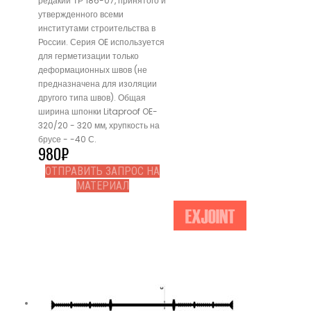
редакии ТР 186-07, принятого и
утвержденного всеми
институтами строительства в
России. Серия OE используется
для герметизации только
деформационных швов (не
предназначена для изоляции
другого типа швов). Общая
ширина шпонки Litaproof OE-
320/20 - 320 мм, хрупкость на
брусе - -40 С.
980
₽
ОТПРАВИТЬ ЗАПРОС НА
МАТЕРИАЛ