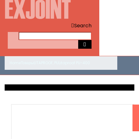
Search
Home
Товары
LITAPROOF
,
PU
Litaproof PU-400