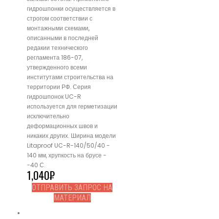
гидрошпонки осуществляется в
строгом соответствии с
монтажными схемами,
описанными в последней
редакии технического
регламента 186-07,
утвержденного всеми
институтами строительства на
территории РФ. Серия
гидрошпонок UC-R
используется для герметизации
исключительно
деформационных швов и
никаких других. Ширина модели
Litaproof UC-R-140/50/40 -
140 мм, хрупкость на брусе -
-40 С.
1,040
₽
ОТПРАВИТЬ ЗАПРОС НА
МАТЕРИАЛ