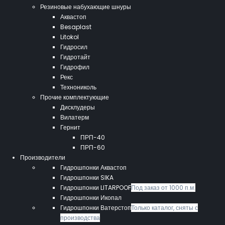
Резиновые набухающие шнуры
Аквастоп
Besaplast
Litokol
Гидросил
Гидротайт
Гидрофил
Рекс
Технониколь
Прочие комплектующие
Дисклудеры
Вилатерм
Гернит
ПРП-40
ПРП-60
Производители
Гидрошпонки Аквастоп
Гидрошпонки SIKA
Гидрошпонки LITARPOOF
Под заказ от 1000 п.м.
Гидрошпонки Икопал
Гидрошпонки Ватерстоп
Только каталог, сняты с
производства