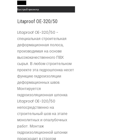
Read More
Быстрый просмотр
Litaproof OE-320/50
Litaproof OE-320/50 -
специальная строительная
деформационная полоса,
производимая на основе
высококачественного ПВХ
сырья. В любом строительном
проекте эта гидрошпонка несет
функцию гидроизоляции
деформационных швов.
Монтируется
гидроизоляционная шпонка
Litaproof OE-320/50
непосредственно на
строительный шов на этапе
монолитных и опалубочных
работ. Монтаж
гидроизоляционной шпонки
происходит в строгом