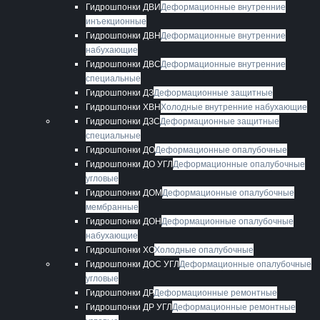
Гидрошпонки ДВИ
Деформационные внутренние
инъекционные
Гидрошпонки ДВН
Деформационные внутренние
набухающие
Гидрошпонки ДВС
Деформационные внутренние
специальные
Гидрошпонки ДЗ
Деформационные защитные
Гидрошпонки ХВН
Холодные внутренние набухающие
Гидрошпонки ДЗС
Деформационные защитные
специальные
Гидрошпонки ДО
Деформационные опалубочные
Гидрошпонки ДО УГЛ
Деформационные опалубочные
угловые
Гидрошпонки ДОМ
Деформационные опалубочные
мембранные
Гидрошпонки ДОН
Деформационные опалубочные
набухающие
Гидрошпонки ХО
Холодные опалубочные
Гидрошпонки ДОС УГЛ
Деформационные опалубочные
угловые
Гидрошпонки ДР
Деформационные ремонтные
Гидрошпонки ДР УГЛ
Деформационные ремонтные