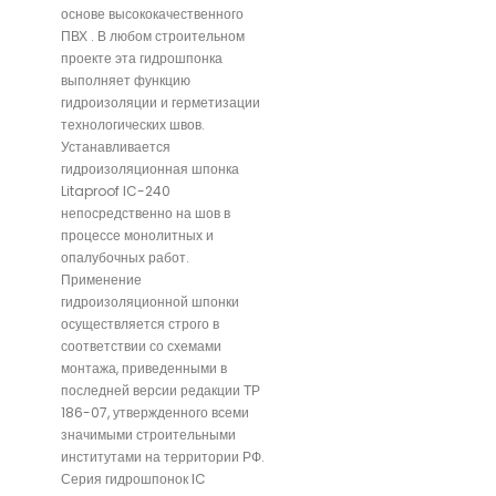
основе высококачественного
ПВХ . В любом строительном
проекте эта гидрошпонка
выполняет функцию
гидроизоляции и герметизации
технологических швов.
Устанавливается
гидроизоляционная шпонка
Litaproof IC-240
непосредственно на шов в
процессе монолитных и
опалубочных работ.
Применение
гидроизоляционной шпонки
осуществляется строго в
соответствии со схемами
монтажа, приведенными в
последней версии редакции ТР
186-07, утвержденного всеми
значимыми строительными
институтами на территории РФ.
Серия гидрошпонок IC