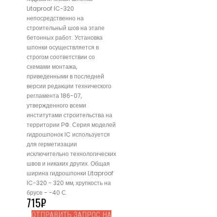
Litaproof IC-320
непосредственно на
строительный шов на этапе
бетонных работ. Установка
шпонки осуществляется в
строгом соответствии со
схемами монтажа,
приведенными в последней
версии редакции технического
регламента 186-07,
утвержденного всеми
институтами строительства на
территории РФ. Серия моделей
гидрошпонок IC используется
для герметизации
исключительно технологических
швов и никаких других. Общая
ширина гидрошпонки Litaproof
IC-320 - 320 мм, хрупкость на
брусе - -40 С.
715
₽
ОТПРАВИТЬ ЗАПРОС НА