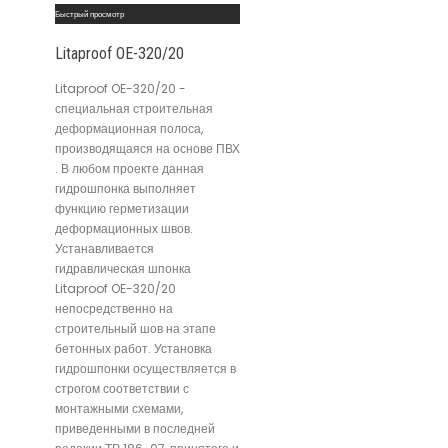
Быстрый просмотр
Litaproof OE-320/20
Litaproof OE-320/20 -
специальная строительная
деформационная полоса,
производящаяся на основе ПВХ
. В любом проекте данная
гидрошпонка выполняет
функцию герметизации
деформационных швов.
Устанавливается
гидравлическая шпонка
Litaproof OE-320/20
непосредственно на
строительный шов на этапе
бетонных работ. Установка
гидрошпонки осуществляется в
строгом соответствии с
монтажными схемами,
приведенными в последней