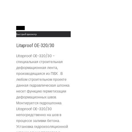
Read More
Быстрый просмотр
Litaproof OE-320/30
Litaproof OE-320/30 -
специальная строительная
деформационная лента,
производящаяся из ПВХ . В
любом строительном проекте
данная гидравлическая шпонка
несет функцию герметизации
деформационных швов.
Монтируется гидрошпонка
Litaproof OE-320/30
непосредственно на шов в
процессе заливки бетона.
Установка гидроизоляционной