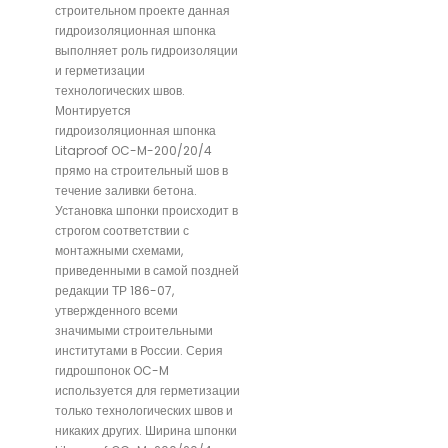
строительном проекте данная
гидроизоляционная шпонка
выполняет роль гидроизоляции
и герметизации
технологических швов.
Монтируется
гидроизоляционная шпонка
Litaproof OC-M-200/20/4
прямо на строительный шов в
течение заливки бетона.
Установка шпонки происходит в
строгом соответствии с
монтажными схемами,
приведенными в самой поздней
редакции ТР 186-07,
утвержденного всеми
значимыми строительными
институтами в России. Серия
гидрошпонок OC-M
используется для герметизации
только технологических швов и
никаких других. Ширина шпонки