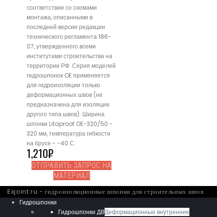
соответствии со схемами
монтажа, описанными в
последней версии редакции
технического регламента 186-
07, утвержденного всеми
институтами строительства на
территории РФ. Серия моделей
гидрошпонок OE применяется
для гидроизоляции только
деформационных швов (не
предназначена для изоляции
другого типа швов). Ширина
шпонки Litaproof OE-320/50 -
320 мм, температура гибкости
на брусе - -40 С.
1,210
₽
ОТПРАВИТЬ ЗАПРОС НА
МАТЕРИАЛ
Exjoint.ru - гидроизоляционные шпонки для строительных швов
Гидрошпонки
Гидрошпонки ДВ
Деформационные внутренние