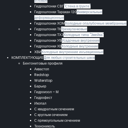
угловые
Гидрошпонки СВГ
"Стена в грунте"
Гидрошпонки Таракан 120
Универсальные
деформационные
Гидрошпонки ХОМ
Холодные опалубочные мембранные
Гидрошпонки ТК
Трехкулачковые
Гидрошпонки ТХЗ
Холодные типа "Змейка"
Гидрошпонки УВ
Усадочные внутренние
Гидрошпонки ХВ
Холодные внутренние
ХВИ
Холодные внутренние инъекционные
КОМПЛЕКТУЮЩИЕ
Для любых строительных швов
Бентонитовые профиля
Аквастоп
Redstop
Waterstop
Барьер
Гидроизол – М
Гидрофест
Икопал
С квадратным сечением
С круглым сечением
С прямоугольным сечением
Технониколь