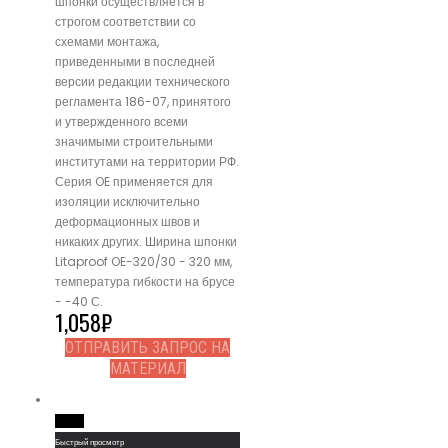
шпонки осуществляется в
строгом соответствии со
схемами монтажа,
приведенными в последней
версии редакции технического
регламента 186-07, принятого
и утвержденного всеми
значимыми строительными
институтами на территории РФ.
Серия OE применяется для
изоляции исключительно
деформационных швов и
никаких других. Ширина шпонки
Litaproof OE-320/30 - 320 мм,
температура гибкости на брусе
- -40 С.
1,058
₽
ОТПРАВИТЬ ЗАПРОС НА
МАТЕРИАЛ
Read More
Быстрый просмотр