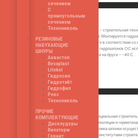
сечением
Быстрый просмотр
С
прямоугольным
Litaproof OC-320/35
сечением
Технониколь
Litaproof OC-320/35 - строительная техн
технологических швов. Монтируется гидро
РЕЗИНОВЫЕ
осуществляется строго в соответствии со 
НАБУХАЮЩИЕ
территории РФ. Серия гидрошпонок OC исп
ШНУРЫ
температура хрупкости на брусе - -40 С.
Аквастоп
910
₽
Besaplast
Litokol
Гидросил
Гидротайт
Read More
Гидрофил
Быстрый просмотр
Рекс
Технониколь
Litaproof IC-320
ПРОЧИЕ
Litaproof IC-320 - специальная строитель
КОМПЛЕКТУЮЩИЕ
несет функцию гидроизоляции и герметиза
Дисклудеры
бетонных работ. Установка шпонки осущес
Вилатерм
утвержденного всеми институтами строите
Гернит