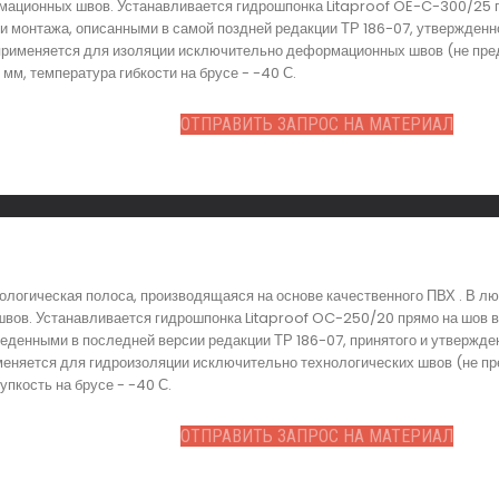
ационных швов. Устанавливается гидрошпонка Litaproof OE-C-300/25 пр
и монтажа, описанными в самой поздней редакции ТР 186-07, утвержден
применяется для изоляции исключительно деформационных швов (не пред
мм, температура гибкости на брусе - -40 С.
ОТПРАВИТЬ ЗАПРОС НА МАТЕРИАЛ
ологическая полоса, производящаяся на основе качественного ПВХ . В л
вов. Устанавливается гидрошпонка Litaproof OC-250/20 прямо на шов в 
еденными в последней версии редакции ТР 186-07, принятого и утвержден
няется для гидроизоляции исключительно технологических швов (не пре
пкость на брусе - -40 С.
ОТПРАВИТЬ ЗАПРОС НА МАТЕРИАЛ