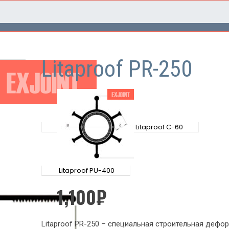
Litaproof PR-250
Litaproof C-60
Litaproof PU-400
1,100
₽
Litaproof PR-250 – специальная строительная дефо