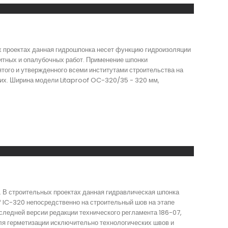
х проектах данная гидрошпонка несет функцию гидроизоляции
итных и опалубочных работ. Применение шпонки
ятого и утвержденного всеми институтами строительства на
гих. Ширина модели Litaproof OC-320/35 - 320 мм,
 . В строительных проектах данная гидравлическая шпонка
f IC-320 непосредственно на строительный шов на этапе
следней версии редакции технического регламента 186-07,
ля герметизации исключительно технологических швов и