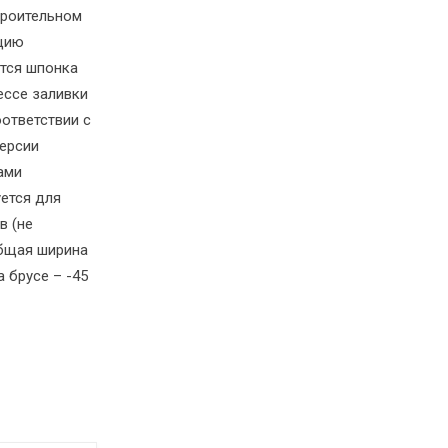
троительном
кцию
тся шпонка
ессе заливки
ответствии с
ерсии
ами
уется для
в (не
Общая ширина
а брусе – -45