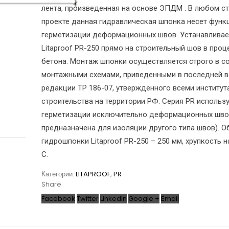
лента, произведенная на основе ЭПДМ . В любом с
проекте данная гидравлическая шпонка несет фун
герметизации деформационных швов. Устанавливае
Litaproof PR-250 прямо на строительный шов в проц
бетона. Монтаж шпонки осуществляется строго в со
монтажными схемами, приведенными в последней в
редакции ТР 186-07, утвержденного всеми институт
строительства на территории РФ. Серия PR использ
герметизации исключительно деформационных шво
предназначена для изоляции другого типа швов). 
гидрошпонки Litaproof PR-250 – 250 мм, хрупкость н
С.
Категории:
LITAPROOF
,
PR
Share
Facebook
Twitter
LinkedIn
Google +
Email