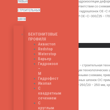
выполняет функцию гидроизоляции деформ
ЛЮБЫХ
осуществляется в соответствии со схемам
СТРОИТЕЛЬНЫХ
территории РФ. Серия гидрошпонок OE-C 
гидрошпонки Litaproof OE-C-300/25 - 170 
ШВОВ
1,400
₽
БЕНТОНИТОВЫЕ
ПРОФИЛЯ
Read More
Аквастоп
Быстрый просмотр
Redstop
Waterstop
Litaproof OC-250/20
Барьер
Гидроизол
Litaproof OC-250/20 - строительная техн
–
функцию гидроизоляции технологических ш
М
соответствии с монтажными схемами, прив
Гидрофест
Серия гидроизоляционных шпонок OC приме
Икопал
модели Litaproof OC-250/20 - 250 мм, хру
С
720
₽
квадратным
сечением
С
круглым
Read More