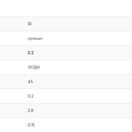
18
прямая
0.2
ЭПДМ
45
0.2
2.8
0.15