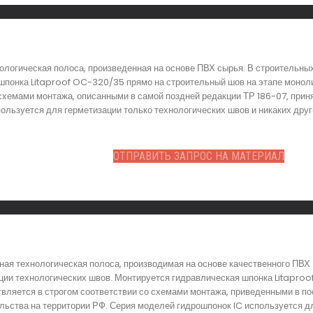
ологическая полоса, произведенная на основе ПВХ сырья. В строительны
шпонка Litaproof OC-320/35 прямо на строительный шов на этапе монол
схемами монтажа, описанными в самой поздней редакции ТР 186-07, прин
ользуется для герметизации только технологических швов и никаких дру
ОТПРАВИТЬ ЗАПРОС НА МАТЕРИАЛ
ная технологическая полоса, производимая на основе качественного ПВХ
ции технологических швов. Монтируется гидравлическая шпонка Litaproo
твляется в строгом соответствии со схемами монтажа, приведенными в по
льства на территории РФ. Серия моделей гидрошпонок IC используется д