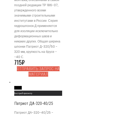
поздней редакции ТР 186-07,
утвержденного всеми
значимыми строительными
институтами в России. Серия
гидрошпонок Д применяется
для изоляции исключительно
деформационных швов и
никаких других. Общая ширина
шпонки Патриот Д-320/50 -
320 мм, хрупкость на брусе -
-40 С.
715
₽
ОТПРАВИТЬ ЗАПРОС НА
МАТЕРИАЛ
Read More
Быстрый просмотр
Патриот ДА-320-40/25
Патриот ДА-320-40/25 -