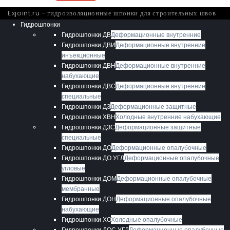
Exjoint.ru - гидроизоляционные шпонки для строительных швов
Гидрошпонки
Гидрошпонки ДВ
Деформационные внутренние
Гидрошпонки ДВИ
Деформационные внутренние
инъекционные
Гидрошпонки ДВН
Деформационные внутренние
набухающие
Гидрошпонки ДВС
Деформационные внутренние
специальные
Гидрошпонки ДЗ
Деформационные защитные
Гидрошпонки ХВН
Холодные внутренние набухающие
Гидрошпонки ДЗС
Деформационные защитные
специальные
Гидрошпонки ДО
Деформационные опалубочные
Гидрошпонки ДО УГЛ
Деформационные опалубочные
угловые
Гидрошпонки ДОМ
Деформационные опалубочные
мембранные
Гидрошпонки ДОН
Деформационные опалубочные
набухающие
Гидрошпонки ХО
Холодные опалубочные
Гидрошпонки ДОС УГЛ
Деформационные опалубочные