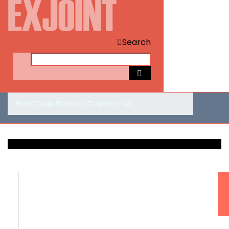
Search
Home
Товары
Патриот
,
А
Патриот А-320