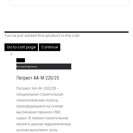
Related Products
You've just added this product to the cart:
Go to cart page
Continue
Read More
Быстрый просмотр
Патриот АА-М-220/25
Патриот АА-М-220/25 -
специальная строительная
технологическая полоса,
производящаяся на основе
высококачественного ПВХ
сырья. В любом строительном
проекте данная гидравлическая
шпонка выполняет роль