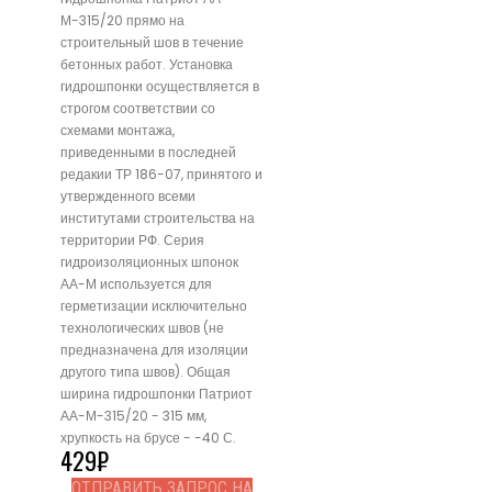
М-315/20 прямо на
строительный шов в течение
бетонных работ. Установка
гидрошпонки осуществляется в
строгом соответствии со
схемами монтажа,
приведенными в последней
редакии ТР 186-07, принятого и
утвержденного всеми
институтами строительства на
территории РФ. Серия
гидроизоляционных шпонок
АА-М используется для
герметизации исключительно
технологических швов (не
предназначена для изоляции
другого типа швов). Общая
ширина гидрошпонки Патриот
АА-М-315/20 - 315 мм,
хрупкость на брусе - -40 С.
429
₽
ОТПРАВИТЬ ЗАПРОС НА