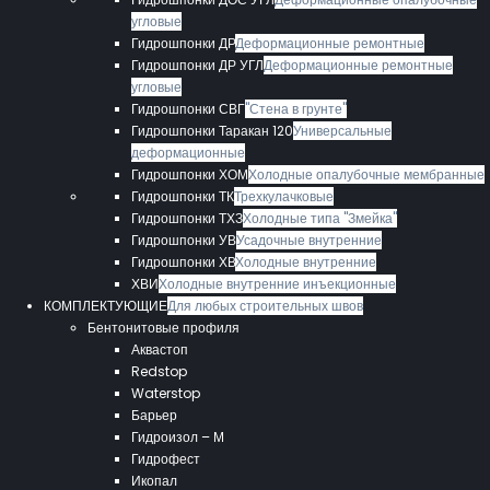
угловые
Гидрошпонки ДР
Деформационные ремонтные
Гидрошпонки ДР УГЛ
Деформационные ремонтные
угловые
Гидрошпонки СВГ
"Стена в грунте"
Гидрошпонки Таракан 120
Универсальные
деформационные
Гидрошпонки ХОМ
Холодные опалубочные мембранные
Гидрошпонки ТК
Трехкулачковые
Гидрошпонки ТХЗ
Холодные типа "Змейка"
Гидрошпонки УВ
Усадочные внутренние
Гидрошпонки ХВ
Холодные внутренние
ХВИ
Холодные внутренние инъекционные
КОМПЛЕКТУЮЩИЕ
Для любых строительных швов
Бентонитовые профиля
Аквастоп
Redstop
Waterstop
Барьер
Гидроизол – М
Гидрофест
Икопал