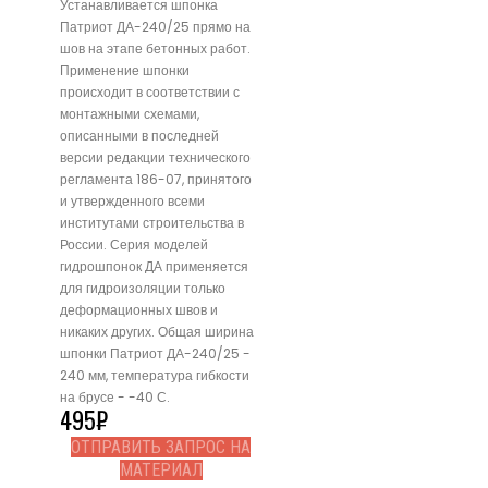
Устанавливается шпонка
Патриот ДА-240/25 прямо на
шов на этапе бетонных работ.
Применение шпонки
происходит в соответствии с
монтажными схемами,
описанными в последней
версии редакции технического
регламента 186-07, принятого
и утвержденного всеми
институтами строительства в
России. Серия моделей
гидрошпонок ДА применяется
для гидроизоляции только
деформационных швов и
никаких других. Общая ширина
шпонки Патриот ДА-240/25 -
240 мм, температура гибкости
на брусе - -40 С.
495
₽
ОТПРАВИТЬ ЗАПРОС НА
МАТЕРИАЛ