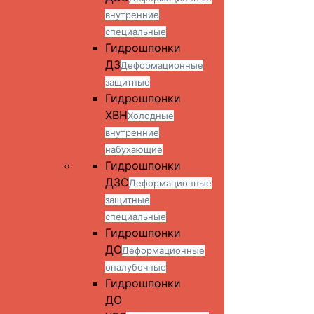
внутренние
специальные
Гидрошпонки
ДЗ
Деформационные
защитные
Гидрошпонки
ХВН
Холодные
внутренние
набухающие
Гидрошпонки
ДЗС
Деформационные
защитные
специальные
Гидрошпонки
ДО
Деформационные
опалубочные
Гидрошпонки
ДО