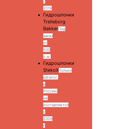
с
2019
Гидрошпонки
Trelleborg
Bakker
Под
заказ
от
500
п.м.
Гидрошпонки
StekoX
Только
каталог,
в
Россию
не
поставляется
с
2009
г