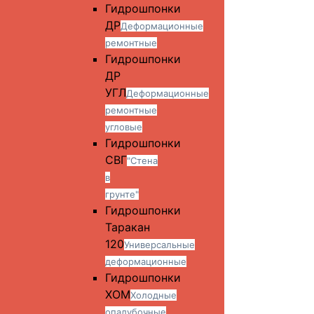
Гидрошпонки
ДР
Деформационные
ремонтные
Гидрошпонки
ДР
УГЛ
Деформационные
ремонтные
угловые
Гидрошпонки
СВГ
"Стена
в
грунте"
Гидрошпонки
Таракан
120
Универсальные
деформационные
Гидрошпонки
ХОМ
Холодные
опалубочные