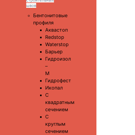
строительных
швов
Бентонитовые
профиля
Аквастоп
Redstop
Waterstop
Барьер
Гидроизол
–
М
Гидрофест
Икопал
С
квадратным
сечением
С
круглым
сечением