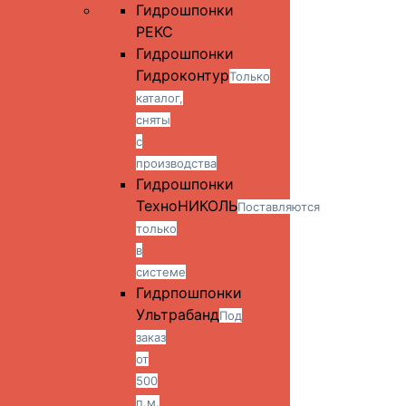
Гидрошпонки
РЕКС
Гидрошпонки
Гидроконтур
Только
каталог,
сняты
с
производства
Гидрошпонки
ТехноНИКОЛЬ
Поставляются
только
в
системе
Гидрпошпонки
Ультрабанд
Под
заказ
от
500
п.м.