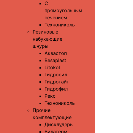
С
прямоугольным
сечением
Технониколь
Резиновые
набухающие
шнуры
Аквастоп
Besaplast
Litokol
Гидросил
Гидротайт
Гидрофил
Рекс
Технониколь
Прочие
комплектующие
Дисклудеры
Вилатерм