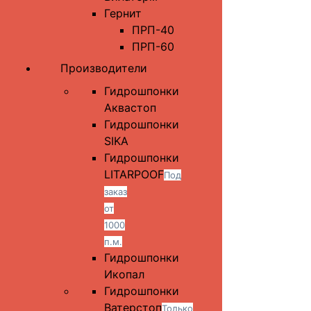
Гернит
ПРП-40
ПРП-60
Производители
Гидрошпонки
Аквастоп
Гидрошпонки
SIKA
Гидрошпонки
LITARPOOF
Под
заказ
от
1000
п.м.
Гидрошпонки
Икопал
Гидрошпонки
Ватерстоп
Только