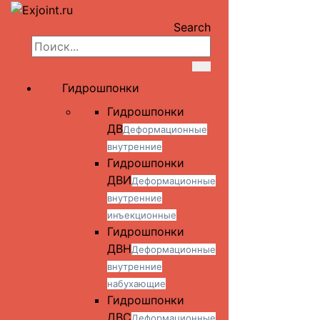
Search
Гидрошпонки
Гидрошпонки
ДВ
Деформационные
внутренние
Гидрошпонки
ДВИ
Деформационные
внутренние
инъекционные
Гидрошпонки
ДВН
Деформационные
внутренние
набухающие
Гидрошпонки
ДВС
Деформационные