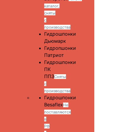
каталог,
сняты
с
производства
Гидрошпонки
Дьюмарк
Гидропшонки
Патриот
Гидрошпонки
ПК
ППЗ
Сняты
с
производства
Гидрошпонки
Besaflex
Не
поставляются
в
РФ