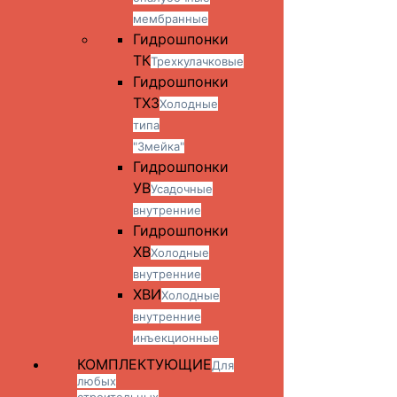
мембранные
Гидрошпонки
ТК
Трехкулачковые
Гидрошпонки
ТХЗ
Холодные
типа
"Змейка"
Гидрошпонки
УВ
Усадочные
внутренние
Гидрошпонки
ХВ
Холодные
внутренние
ХВИ
Холодные
внутренние
инъекционные
КОМПЛЕКТУЮЩИЕ
Для
любых