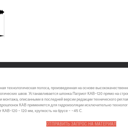
ная технологическая полоса, произведенная на основе высококачественн
гических швов. Устанавливается шпонка Патриот КАВ-120 прямо на стро
и монтажа, описанными в последней версии редакции технического регла
идрошпонок КАВ применяется для гидроизоляции исключительно технологи
КАВ-120 - 120 мм, хрупкость на брусе - -45 С.
ОТПРАВИТЬ ЗАПРОС НА МАТЕРИАЛ