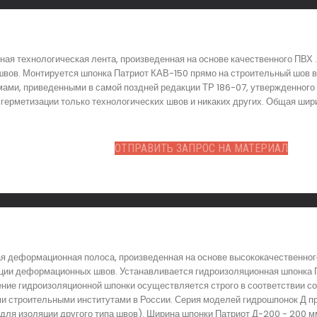
ная технологическая лента, произведенная на основе качественного ПВХ 
вов. Монтируется шпонка Патриот КАВ-150 прямо на строительный шов в
мами, приведенными в самой поздней редакции ТР 186-07, утвержденного
герметизации только технологических швов и никаких других. Общая шири
ОТПРАВИТЬ ЗАПРОС НА МАТЕРИАЛ
я деформационная полоса, произведенная на основе высококачественног
ации деформационных швов. Устанавливается гидроизоляционная шпонка 
ние гидроизоляционной шпонки осуществляется строго в соответствии с
ми строительными институтами в России. Серия моделей гидрошпонок Д 
ля изоляции другого типа швов). Ширина шпонки Патриот Д-200 - 200 мм,