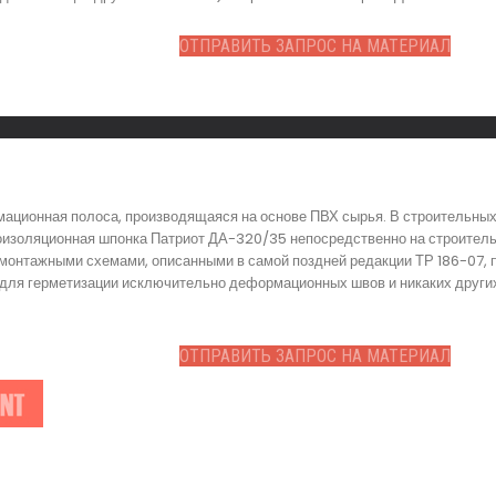
ОТПРАВИТЬ ЗАПРОС НА МАТЕРИАЛ
ационная полоса, производящаяся на основе ПВХ сырья. В строительных
изоляционная шпонка Патриот ДА-320/35 непосредственно на строительн
 монтажными схемами, описанными в самой поздней редакции ТР 186-07, 
 для герметизации исключительно деформационных швов и никаких други
ОТПРАВИТЬ ЗАПРОС НА МАТЕРИАЛ