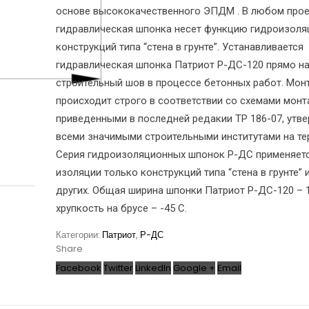
основе высококачественного ЭПДМ . В любом прое
гидравлическая шпонка несет функцию гидроизоля
конструкций типа “стена в грунте”. Устанавливается
гидравлическая шпонка Патриот Р-ДС-120 прямо н
строительный шов в процессе бетонных работ. Мон
происходит строго в соответствии со схемами монт
приведенными в последней редакии ТР 186-07, утв
всеми значимыми строительными институтами на те
Серия гидроизоляционных шпонок Р-ДС применяет
изоляции только конструкций типа “стена в грунте” 
других. Общая ширина шпонки Патриот Р-ДС-120 – 
хрупкость на брусе – -45 С.
Категории:
Патриот
,
Р-ДС
Share
Facebook
Twitter
LinkedIn
Google +
Email