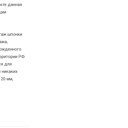
кте данная
ции
а
таж шпонки
ажа,
ержденного
рритории РФ.
ся для
и никаких
120 мм,