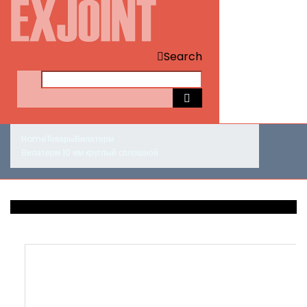
Search
Home
Товары
Вилатерм
Вилатерм 10 мм круглый сплошной