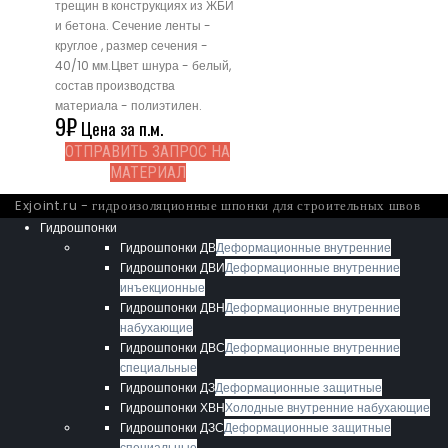
трещин в конструкциях из ЖБИ
и бетона. Сечение ленты -
круглое , размер сечения -
40/10 мм.Цвет шнура - белый,
состав производства
материала - полиэтилен.
9
₽
Цена за п.м.
ОТПРАВИТЬ ЗАПРОС НА
МАТЕРИАЛ
Exjoint.ru - гидроизоляционные шпонки для строительных швов
Гидрошпонки
Гидрошпонки ДВ
Деформационные внутренние
Гидрошпонки ДВИ
Деформационные внутренние
инъекционные
Гидрошпонки ДВН
Деформационные внутренние
набухающие
Гидрошпонки ДВС
Деформационные внутренние
специальные
Гидрошпонки ДЗ
Деформационные защитные
Гидрошпонки ХВН
Холодные внутренние набухающие
Гидрошпонки ДЗС
Деформационные защитные
специальные