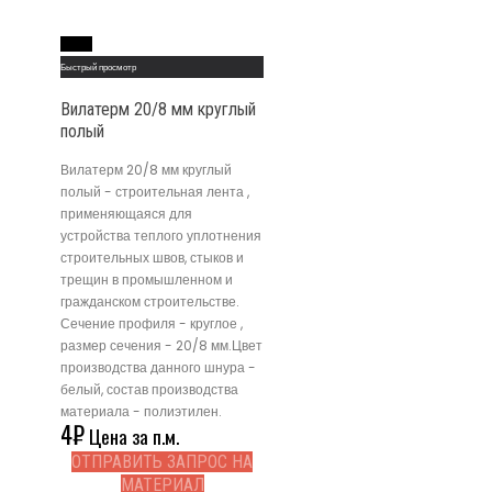
Read More
Быстрый просмотр
Вилатерм 20/8 мм круглый
полый
Вилатерм 20/8 мм круглый
полый - строительная лента ,
применяющаяся для
устройства теплого уплотнения
строительных швов, стыков и
трещин в промышленном и
гражданском строительстве.
Сечение профиля - круглое ,
размер сечения - 20/8 мм.Цвет
производства данного шнура -
белый, состав производства
материала - полиэтилен.
4
₽
Цена за п.м.
ОТПРАВИТЬ ЗАПРОС НА
МАТЕРИАЛ