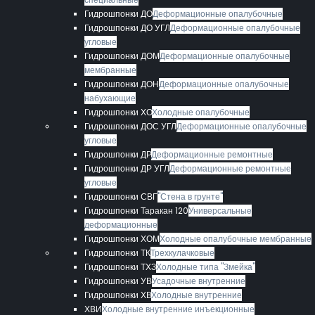
Гидрошпонки ДО
Деформационные опалубочные
Гидрошпонки ДО УГЛ
Деформационные опалубочные
угловые
Гидрошпонки ДОМ
Деформационные опалубочные
мембранные
Гидрошпонки ДОН
Деформационные опалубочные
набухающие
Гидрошпонки ХО
Холодные опалубочные
Гидрошпонки ДОС УГЛ
Деформационные опалубочные
угловые
Гидрошпонки ДР
Деформационные ремонтные
Гидрошпонки ДР УГЛ
Деформационные ремонтные
угловые
Гидрошпонки СВГ
"Стена в грунте"
Гидрошпонки Таракан 120
Универсальные
деформационные
Гидрошпонки ХОМ
Холодные опалубочные мембранные
Гидрошпонки ТК
Трехкулачковые
Гидрошпонки ТХЗ
Холодные типа "Змейка"
Гидрошпонки УВ
Усадочные внутренние
Гидрошпонки ХВ
Холодные внутренние
ХВИ
Холодные внутренние инъекционные