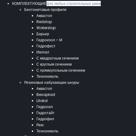
КОМПЛЕКТУЮЩИЕ
Для любых строительных швов
Бентонитовые профиля
Аквастоп
Redstop
Waterstop
Барьер
Гидроизол – М
Гидрофест
Икопал
С квадратным сечением
С круглым сечением
С прямоугольным сечением
Технониколь
Резиновые набухающие шнуры
Аквастоп
Besaplast
Litokol
Гидросил
Гидротайт
Гидрофил
Рекс
Технониколь