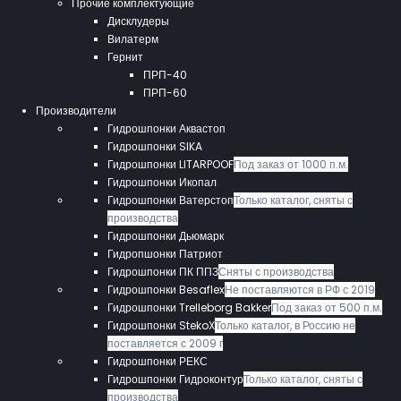
Прочие комплектующие
Дисклудеры
Вилатерм
Гернит
ПРП-40
ПРП-60
Производители
Гидрошпонки Аквастоп
Гидрошпонки SIKA
Гидрошпонки LITARPOOF
Под заказ от 1000 п.м.
Гидрошпонки Икопал
Гидрошпонки Ватерстоп
Только каталог, сняты с
производства
Гидрошпонки Дьюмарк
Гидропшонки Патриот
Гидрошпонки ПК ППЗ
Сняты с производства
Гидрошпонки Besaflex
Не поставляются в РФ с 2019
Гидрошпонки Trelleborg Bakker
Под заказ от 500 п.м.
Гидрошпонки StekoX
Только каталог, в Россию не
поставляется с 2009 г
Гидрошпонки РЕКС
Гидрошпонки Гидроконтур
Только каталог, сняты с
производства