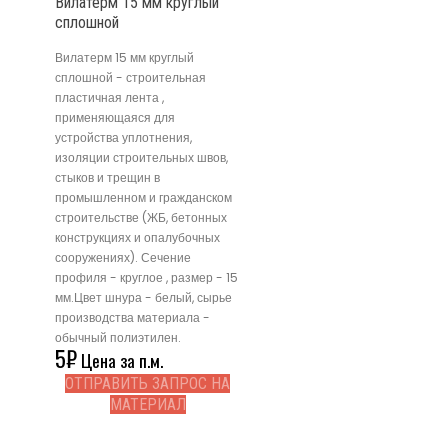
Вилатерм 15 мм круглый
сплошной
Вилатерм 15 мм круглый
сплошной - строительная
пластичная лента ,
применяющаяся для
устройства уплотнения,
изоляции строительных швов,
стыков и трещин в
промышленном и гражданском
строительстве (ЖБ, бетонных
конструкциях и опалубочных
сооружениях). Сечение
профиля - круглое , размер - 15
мм.Цвет шнура - белый, сырье
производства материала -
обычный полиэтилен.
5
₽
Цена за п.м.
ОТПРАВИТЬ ЗАПРОС НА
МАТЕРИАЛ