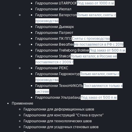
Гидрошпонки LITARPOOF
Под заказ от 1000 п.м.
Гидрошпонки Икопал
Гидрошпонки Ватерстоп
Только каталог, сняты с
производства
Гидрошпонки Дьюмарк
Гидропшонки Патриот
Гидрошпонки ПК ППЗ
Сняты с производства
Гидрошпонки Besaflex
Не поставляются в РФ с 2019
Гидрошпонки Trelleborg Bakker
Под заказ от 500 п.м.
Гидрошпонки StekoX
Только каталог, в Россию не
поставляется с 2009 г
Гидрошпонки РЕКС
Гидрошпонки Гидроконтур
Только каталог, сняты с
производства
Гидрошпонки ТехноНИКОЛЬ
Поставляются только в
системе
Гидрпошпонки Ультрабанд
Под заказ от 500 п.м.
Применение
Гидрошпонки для деформационных швов
Гидрошпонки для конструкций “Стена в грунте”
Гидрошпонки для технологических швов
Гидрошпонки для усадочных стеновых швов