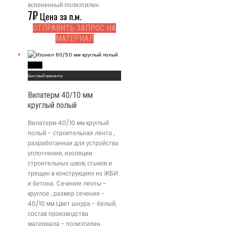
вспененный полиэтилен.
7
₽
Цена за п.м.
ОТПРАВИТЬ ЗАПРОС НА
МАТЕРИАЛ
Read More
Быстрый просмотр
Вилатерм 40/10 мм
круглый полый
Вилатерм 40/10 мм круглый
полый - строительная лента ,
разработанная для устройства
уплотнения, изоляции
строительных швов, стыков и
трещин в конструкциях из ЖБИ
и бетона. Сечение ленты -
круглое , размер сечения -
40/10 мм.Цвет шнура - белый,
состав производства
материала - полиэтилен.