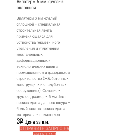
Вилатерм 6 мм круглый
сплошной
Вилатерм 6 мм круглый
сплошной - специальная
строительная лента ,
применяющаяся для
устройства герметичного
утепления и уплотнения
межпанельных,
деформационных и
технологических швов в
промышленном и гражданском
строительстве (ЖБ, бетонных
конструкциях и опалубочных
сооружениях). Сечение -
круглое , размер - 6 мм.Цвет
производства данного шнура -
белый, состав производства
материала - полиэтилен.
3
₽
Цена за п.м.
ОТПРАВИТЬ ЗАПРОС НА
МАТЕРИАЛ