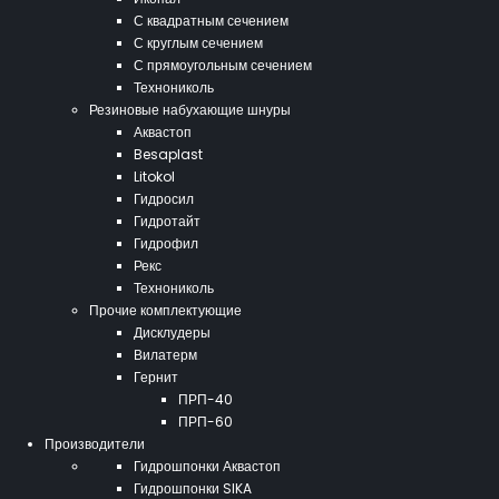
С квадратным сечением
С круглым сечением
С прямоугольным сечением
Технониколь
Резиновые набухающие шнуры
Аквастоп
Besaplast
Litokol
Гидросил
Гидротайт
Гидрофил
Рекс
Технониколь
Прочие комплектующие
Дисклудеры
Вилатерм
Гернит
ПРП-40
ПРП-60
Производители
Гидрошпонки Аквастоп
Гидрошпонки SIKA