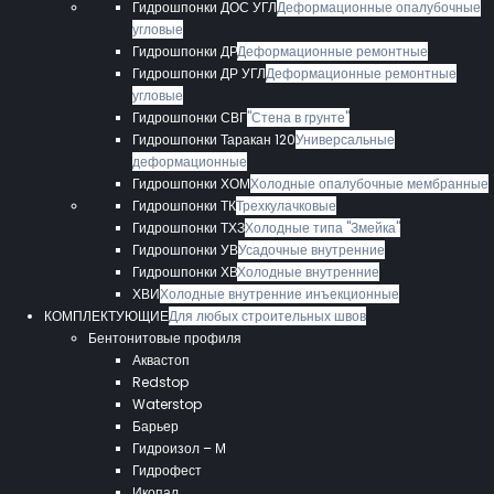
Гидрошпонки ДОС УГЛ
Деформационные опалубочные
угловые
Гидрошпонки ДР
Деформационные ремонтные
Гидрошпонки ДР УГЛ
Деформационные ремонтные
угловые
Гидрошпонки СВГ
"Стена в грунте"
Гидрошпонки Таракан 120
Универсальные
деформационные
Гидрошпонки ХОМ
Холодные опалубочные мембранные
Гидрошпонки ТК
Трехкулачковые
Гидрошпонки ТХЗ
Холодные типа "Змейка"
Гидрошпонки УВ
Усадочные внутренние
Гидрошпонки ХВ
Холодные внутренние
ХВИ
Холодные внутренние инъекционные
КОМПЛЕКТУЮЩИЕ
Для любых строительных швов
Бентонитовые профиля
Аквастоп
Redstop
Waterstop
Барьер
Гидроизол – М
Гидрофест
Икопал