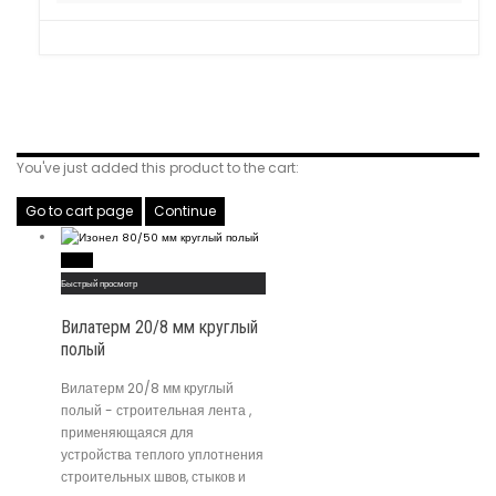
Related Products
You've just added this product to the cart:
Go to cart page
Continue
Read More
Быстрый просмотр
Вилатерм 20/8 мм круглый
полый
Вилатерм 20/8 мм круглый
полый - строительная лента ,
применяющаяся для
устройства теплого уплотнения
строительных швов, стыков и