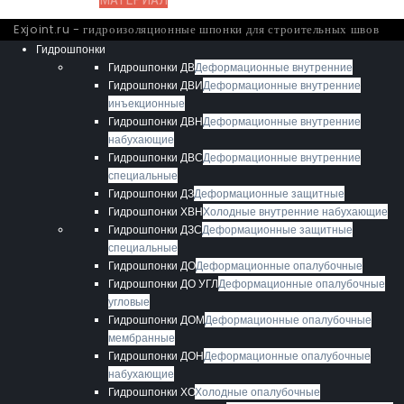
Exjoint.ru - гидроизоляционные шпонки для строительных швов
Гидрошпонки
Гидрошпонки ДВ
Деформационные внутренние
Гидрошпонки ДВИ
Деформационные внутренние
инъекционные
Гидрошпонки ДВН
Деформационные внутренние
набухающие
Гидрошпонки ДВС
Деформационные внутренние
специальные
Гидрошпонки ДЗ
Деформационные защитные
Гидрошпонки ХВН
Холодные внутренние набухающие
Гидрошпонки ДЗС
Деформационные защитные
специальные
Гидрошпонки ДО
Деформационные опалубочные
Гидрошпонки ДО УГЛ
Деформационные опалубочные
угловые
Гидрошпонки ДОМ
Деформационные опалубочные
мембранные
Гидрошпонки ДОН
Деформационные опалубочные
набухающие
Гидрошпонки ХО
Холодные опалубочные