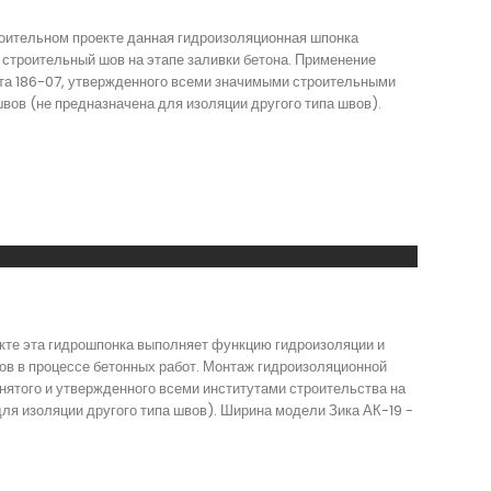
роительном проекте данная гидроизоляционная шпонка
строительный шов на этапе заливки бетона. Применение
нта 186-07, утвержденного всеми значимыми строительными
ов (не предназначена для изоляции другого типа швов).
екте эта гидрошпонка выполняет функцию гидроизоляции и
ов в процессе бетонных работ. Монтаж гидроизоляционной
нятого и утвержденного всеми институтами строительства на
ля изоляции другого типа швов). Ширина модели Зика АК-19 -