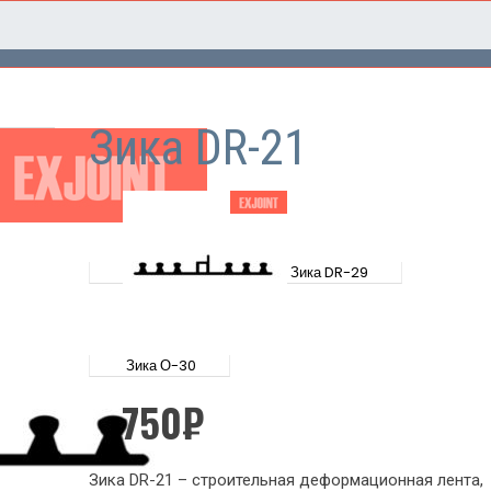
Зика DR-21
Зика DR-29
Зика О-30
750
₽
Зика DR-21 – строительная деформационная лента,