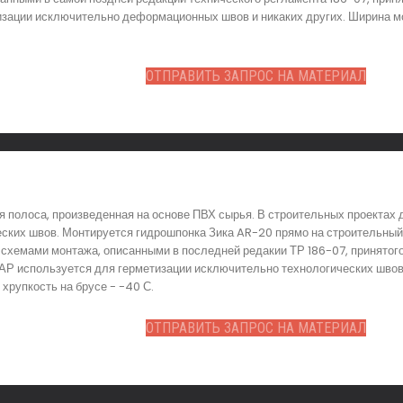
изации исключительно деформационных швов и никаких других. Ширина мо
ОТПРАВИТЬ ЗАПРОС НА МАТЕРИАЛ
я полоса, произведенная на основе ПВХ сырья. В строительных проектах
еских швов. Монтируется гидрошпонка Зика AR-20 прямо на строительный
 схемами монтажа, описанными в последней редакии ТР 186-07, принято
 АР используется для герметизации исключительно технологических швов
хрупкость на брусе - -40 С.
ОТПРАВИТЬ ЗАПРОС НА МАТЕРИАЛ