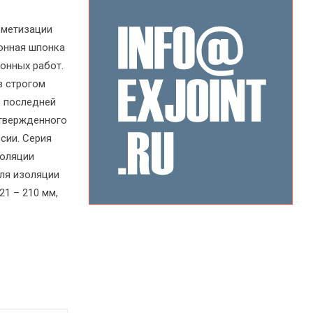
рметизации
онная шпонка
тонных работ.
в строгом
в последней
утвержденного
сии. Серия
золяции
ля изоляции
21 – 210 мм,