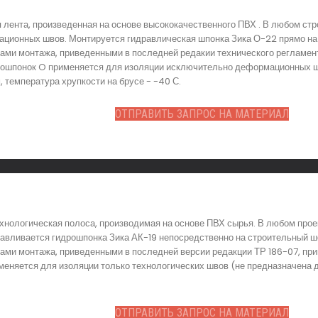
лента, произведенная на основе высококачественного ПВХ . В любом ст
ционных швов. Монтируется гидравлическая шпонка Зика О-22 прямо на 
мами монтажа, приведенными в последней редакии технического регламе
рошпонок O применяется для изоляции исключительно деформационных шв
 температура хрупкости на брусе - -40 С.
ОТПРАВИТЬ ЗАПРОС НА МАТЕРИАЛ
ехнологическая полоса, производимая на основе ПВХ сырья. В любом про
навливается гидрошпонка Зика АК-19 непосредственно на строительный ш
мами монтажа, приведенными в последней версии редакции ТР 186-07, при
меняется для изоляции только технологических швов (не предназначена д
ОТПРАВИТЬ ЗАПРОС НА МАТЕРИАЛ