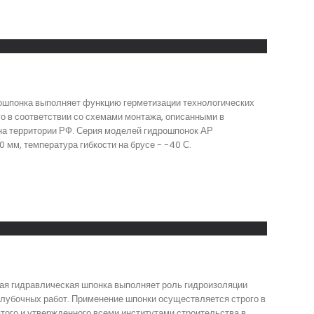
дрошпонка выполняет функцию герметизации технологических
го в соответствии со схемами монтажа, описанными в
на территории РФ. Серия моделей гидрошпонок АР
 мм, температура гибкости на брусе - -40 С.
ная гидравлическая шпонка выполняет роль гидроизоляции
лубочных работ. Применение шпонки осуществляется строго в
того и утвержденного всеми институтами строительства в