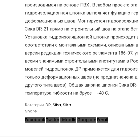
производимая на основе ПВХ . В любом проекте эта
гидроизоляционная шпонка выполняет функцию ге
деформационных швов. Монтируется гидроизоляци
Зика DR-21 прямо на строительный шов на этапе бе
Установка гидроизоляционной шпонки происходит 
соответствии с монтажными схемами, описанными 
версии редакции технического регламента 186-07, 
всеми значимыми строительными институтами в Рос
моделей гидрошпонок ДР применяется для гидрои
только деформационных швов (не предназначена д
другого типа швов). Общая ширина шпонки Зика DR-
температура гибкости на брусе – -40 С.
Категории:
DR
,
Sika
,
Sika
Share
Facebook
Twitter
LinkedIn
Google +
Email