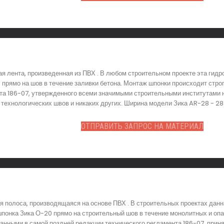
ая лента, произведенная из ПВХ . В любом строительном проекте эта ги
прямо на шов в течение заливки бетона. Монтаж шпонки происходит стро
та 186-07, утвержденного всеми значимыми строительными институтами 
ехнологических швов и никаких других. Ширина модели Зика AR-28 - 280
ОТПРАВИТЬ ЗАПРОС НА МАТЕРИАЛ
 полоса, производящаяся на основе ПВХ . В строительных проектах дан
онка Зика О-20 прямо на строительный шов в течение монолитных и опа
анными в самой поздней редакции технического регламента 186-07, приня