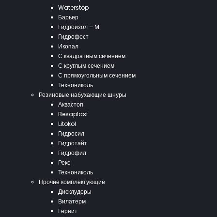
Waterstop
Барьер
Гидроизол – М
Гидрофест
Икопал
С квадратным сечением
С круглым сечением
С прямоугольным сечением
Технониколь
Резиновые набухающие шнуры
Аквастоп
Besaplast
Litokol
Гидросил
Гидротайт
Гидрофил
Рекс
Технониколь
Прочие комплектующие
Дисклудеры
Вилатерм
Гернит