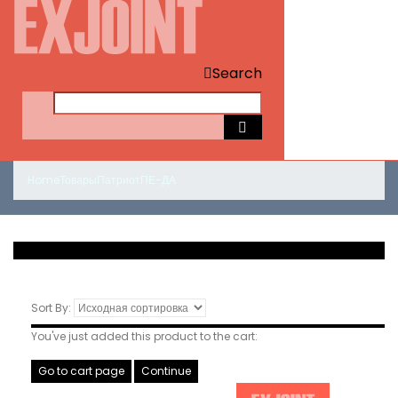
Search
Home
Товары
Патриот
ПЕ-ДА
Sort By:
You've just added this product to the cart:
Go to cart page
Continue