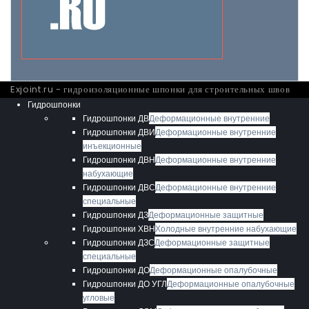
Exjoint.ru - гидроизоляционные шпонки для строительных швов
Гидрошпонки
Гидрошпонки ДВ
Деформационные внутренние
Гидрошпонки ДВИ
Деформационные внутренние
инъекционные
Гидрошпонки ДВН
Деформационные внутренние
набухающие
Гидрошпонки ДВС
Деформационные внутренние
специальные
Гидрошпонки ДЗ
Деформационные защитные
Гидрошпонки ХВН
Холодные внутренние набухающие
Гидрошпонки ДЗС
Деформационные защитные
специальные
Гидрошпонки ДО
Деформационные опалубочные
Гидрошпонки ДО УГЛ
Деформационные опалубочные
угловые