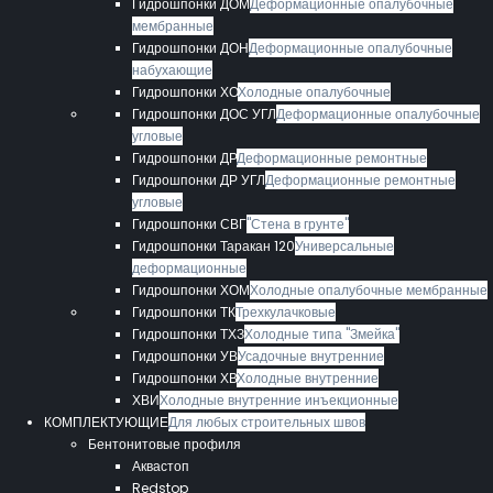
Гидрошпонки ДОМ
Деформационные опалубочные
мембранные
Гидрошпонки ДОН
Деформационные опалубочные
набухающие
Гидрошпонки ХО
Холодные опалубочные
Гидрошпонки ДОС УГЛ
Деформационные опалубочные
угловые
Гидрошпонки ДР
Деформационные ремонтные
Гидрошпонки ДР УГЛ
Деформационные ремонтные
угловые
Гидрошпонки СВГ
"Стена в грунте"
Гидрошпонки Таракан 120
Универсальные
деформационные
Гидрошпонки ХОМ
Холодные опалубочные мембранные
Гидрошпонки ТК
Трехкулачковые
Гидрошпонки ТХЗ
Холодные типа "Змейка"
Гидрошпонки УВ
Усадочные внутренние
Гидрошпонки ХВ
Холодные внутренние
ХВИ
Холодные внутренние инъекционные
КОМПЛЕКТУЮЩИЕ
Для любых строительных швов
Бентонитовые профиля
Аквастоп
Redstop