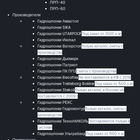
ПРП-40
ПРП-60
Производители
Гидрошпонки Аквастоп
Гидрошпонки SIKA
Гидрошпонки LITARPOOF
Под заказ от 1000 п.м.
Гидрошпонки Икопал
Гидрошпонки Ватерстоп
Только каталог, сняты с
производства
Гидрошпонки Дьюмарк
Гидропшонки Патриот
Гидрошпонки ПК ППЗ
Сняты с производства
Гидрошпонки Besaflex
Не поставляются в РФ с 2019
Гидрошпонки Trelleborg Bakker
Под заказ от 500 п.м.
Гидрошпонки StekoX
Только каталог, в Россию не
поставляется с 2009 г
Гидрошпонки РЕКС
Гидрошпонки Гидроконтур
Только каталог, сняты с
производства
Гидрошпонки ТехноНИКОЛЬ
Поставляются только в
системе
Гидрпошпонки Ультрабанд
Под заказ от 500 п.м.
Применение