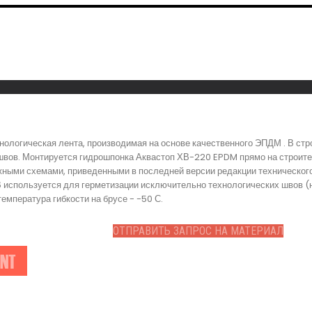
ологическая лента, производимая на основе качественного ЭПДМ . В стр
швов. Монтируется гидрошпонка Аквастоп ХВ-220 EPDM прямо на строите
ажными схемами, приведенными в последней версии редакции техническог
В используется для герметизации исключительно технологических швов (
мпература гибкости на брусе - -50 С.
ОТПРАВИТЬ ЗАПРОС НА МАТЕРИАЛ