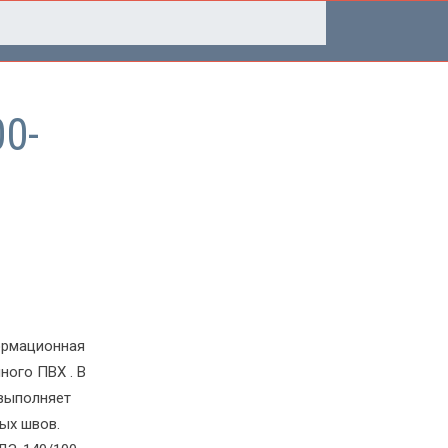
0-
ормационная
ного ПВХ . В
выполняет
ых швов.