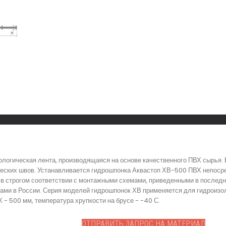
логическая лента, производящаяся на основе качественного ПВХ сырья.
еских швов. Устанавливается гидрошпонка Аквастоп ХВ-500 ПВХ непосре
 строгом соответствии с монтажными схемами, приведенными в последне
ми в России. Серия моделей гидрошпонок ХВ применяется для гидроизол
- 500 мм, температура хрупкости на брусе - -40 С.
ОТПРАВИТЬ ЗАПРОС НА МАТЕРИАЛ