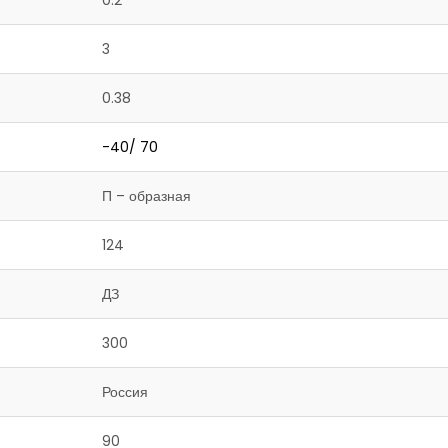
0.2
3
0.38
-40/ 70
П – образная
124
ДЗ
300
Россия
90