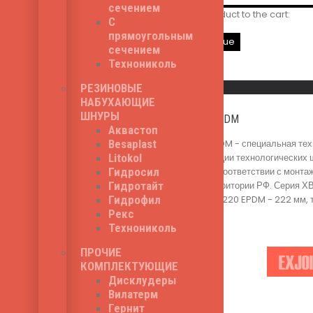
сечением
You've just added this product to the cart:
С
прямоугольным
Go to cart page
Continue
сечением
Технониколь
Read More
Быстрый просмотр
РЕЗИНОВЫЕ
НАБУХАЮЩИЕ
ШНУРЫ
Аквастоп ХВ-220 EPDM
Аквастоп
Besaplast
Аквастоп ХВ-220 EPDM - специальная техн
Litokol
функцию гидроизоляции технологических 
Гидросил
происходит строго в соответствии с монт
Гидротайт
строительства на территории РФ. Серия Х
Гидрофил
шпонки Аквастоп ХВ-220 EPDM - 222 мм, те
1,412
₽
Рекс
Технониколь
ПРОЧИЕ
КОМПЛЕКТУЮЩИЕ
Дисклудеры
Вилатерм
Гернит