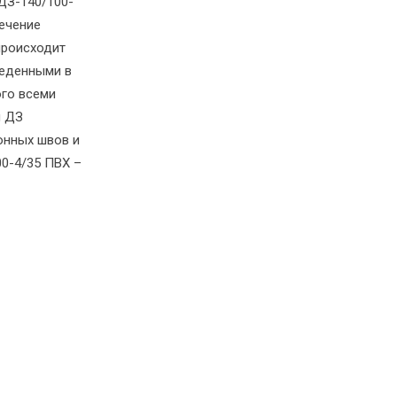
ДЗ-140/100-
течение
происходит
веденными в
ого всеми
я ДЗ
онных швов и
00-4/35 ПВХ –