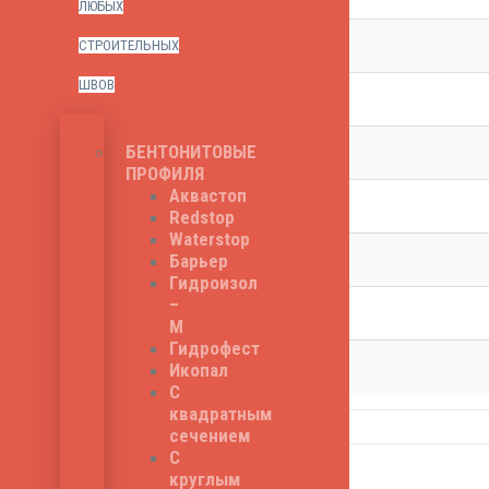
ЛЮБЫХ
Температура хрупкости
СТРОИТЕЛЬНЫХ
ШВОВ
Тип
Стойкость к температурам
БЕНТОНИТОВЫЕ
ПРОФИЛЯ
Аквастоп
Сопротивление раздиру, кН
Redstop
Waterstop
Применение
Барьер
Гидроизол
–
Производитель
М
Гидрофест
Брэнд
Икопал
С
квадратным
сечением
Related Products
С
круглым