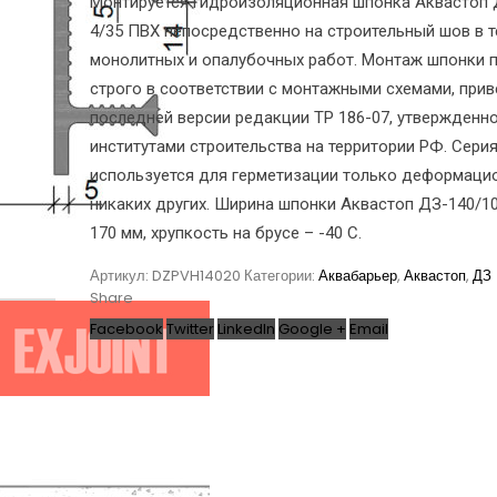
Монтируется гидроизоляционная шпонка Аквастоп 
4/35 ПВХ непосредственно на строительный шов в 
монолитных и опалубочных работ. Монтаж шпонки 
строго в соответствии с монтажными схемами, при
последней версии редакции ТР 186-07, утвержденн
институтами строительства на территории РФ. Сери
используется для герметизации только деформаци
никаких других. Ширина шпонки Аквастоп ДЗ-140/1
170 мм, хрупкость на брусе – -40 С.
Артикул:
DZPVH14020
Категории:
Аквабарьер
,
Аквастоп
,
ДЗ
Share
Facebook
Twitter
LinkedIn
Google +
Email