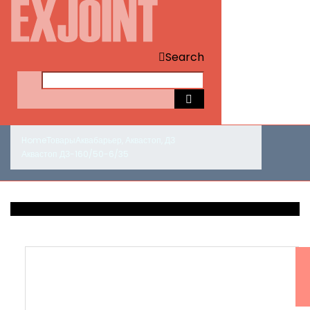
Search
Home
Товары
Аквабарьер
,
Аквастоп
,
ДЗ
Аквастоп ДЗ-160/50-6/35