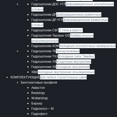
Гидрошпонки ДОС УГЛ
Деформационные опалубочные
угловые
Гидрошпонки ДР
Деформационные ремонтные
Гидрошпонки ДР УГЛ
Деформационные ремонтные
угловые
Гидрошпонки СВГ
"Стена в грунте"
Гидрошпонки Таракан 120
Универсальные
деформационные
Гидрошпонки ХОМ
Холодные опалубочные мембранные
Гидрошпонки ТК
Трехкулачковые
Гидрошпонки ТХЗ
Холодные типа "Змейка"
Гидрошпонки УВ
Усадочные внутренние
Гидрошпонки ХВ
Холодные внутренние
ХВИ
Холодные внутренние инъекционные
КОМПЛЕКТУЮЩИЕ
Для любых строительных швов
Бентонитовые профиля
Аквастоп
Redstop
Waterstop
Барьер
Гидроизол – М
Гидрофест