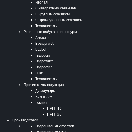
Икопал
С квадратным сечением
С круглым сечением
С прямоугольным сечением
Технониколь
Резиновые набухающие шнуры
Аквастоп
Besaplast
Litokol
Гидросил
Гидротайт
Гидрофил
Рекс
Технониколь
Прочие комплектующие
Дисклудеры
Вилатерм
Гернит
ПРП-40
ПРП-60
Производители
Гидрошпонки Аквастоп
Гидрошпонки SIKA