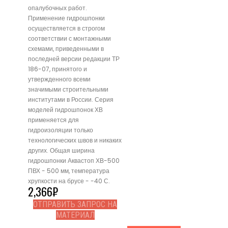
опалубочных работ.
Применение гидрошпонки
осуществляется в строгом
соответствии с монтажными
схемами, приведенными в
последней версии редакции ТР
186-07, принятого и
утвержденного всеми
значимыми строительными
институтами в России. Серия
моделей гидрошпонок ХВ
применяется для
гидроизоляции только
технологических швов и никаких
других. Общая ширина
гидрошпонки Аквастоп ХВ-500
ПВХ - 500 мм, температура
хрупкости на брусе - -40 С.
2,366
₽
ОТПРАВИТЬ ЗАПРОС НА
МАТЕРИАЛ