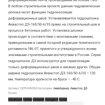
деформационная лента, производимая на основе ПВХ .
В любом строительном проекте данная гидравлическая
шпонка несет функцию гидроизоляции
деформационных швов. Устанавливается гидрошпонка
Аквастоп ДЗ-160/50-6/35 прямо на строительный шов в
процессе бетонных работ. Установка шпонки
происходит в соответствии с монтажными схемами,
приведенными в самой поздней редакции технического
регламента 186-07, принятого и утвержденного всеми
значимыми строительными институтами в России. Серия
гидрошпонок ДЗ используется для герметизации
только деформационных швов и никаких других. Общая
ширина гидрошпонки Аквастоп ДЗ-160/50-6/35 – 120
мм, температура хрупкости на брусе – -40 С.
Артикул:
DZPVH16050
Категории:
Аквабарьер
,
Аквастоп
,
ДЗ
Share
Facebook
Twitter
LinkedIn
Google +
Email