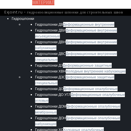
МАТЕРИАЛ
Exjoint.ru - гидроизоляционные шпонки для строительных швов
Гидрошпонки
Гидрошпонки ДВ
Деформационные внутренние
Гидрошпонки ДВИ
Деформационные внутренние
инъекционные
Гидрошпонки ДВН
Деформационные внутренние
набухающие
Гидрошпонки ДВС
Деформационные внутренние
специальные
Гидрошпонки ДЗ
Деформационные защитные
Гидрошпонки ХВН
Холодные внутренние набухающие
Гидрошпонки ДЗС
Деформационные защитные
специальные
Гидрошпонки ДО
Деформационные опалубочные
Гидрошпонки ДО УГЛ
Деформационные опалубочные
угловые
Гидрошпонки ДОМ
Деформационные опалубочные
мембранные
Гидрошпонки ДОН
Деформационные опалубочные
набухающие
Гидрошпонки ХО
Холодные опалубочные