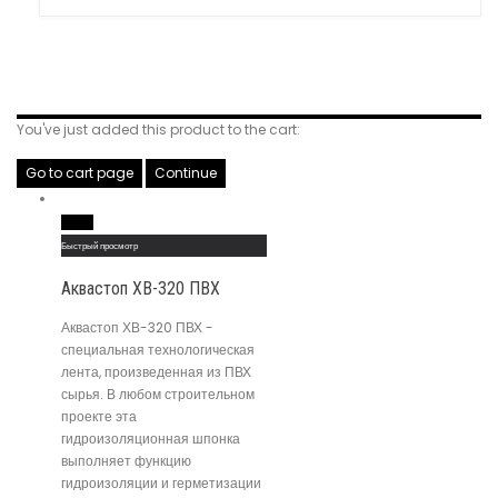
Related Products
You've just added this product to the cart:
Go to cart page
Continue
Read More
Быстрый просмотр
Аквастоп ХВ-320 ПВХ
Аквастоп ХВ-320 ПВХ -
специальная технологическая
лента, произведенная из ПВХ
сырья. В любом строительном
проекте эта
гидроизоляционная шпонка
выполняет функцию
гидроизоляции и герметизации