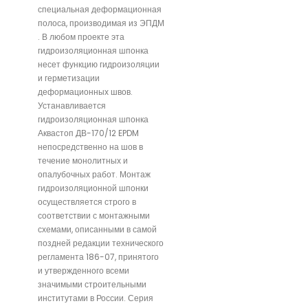
специальная деформационная
полоса, производимая из ЭПДМ
. В любом проекте эта
гидроизоляционная шпонка
несет функцию гидроизоляции
и герметизации
деформационных швов.
Устанавливается
гидроизоляционная шпонка
Аквастоп ДВ-170/12 EPDM
непосредственно на шов в
течение монолитных и
опалубочных работ. Монтаж
гидроизоляционной шпонки
осуществляется строго в
соответствии с монтажными
схемами, описанными в самой
поздней редакции технического
регламента 186-07, принятого
и утвержденного всеми
значимыми строительными
институтами в России. Серия