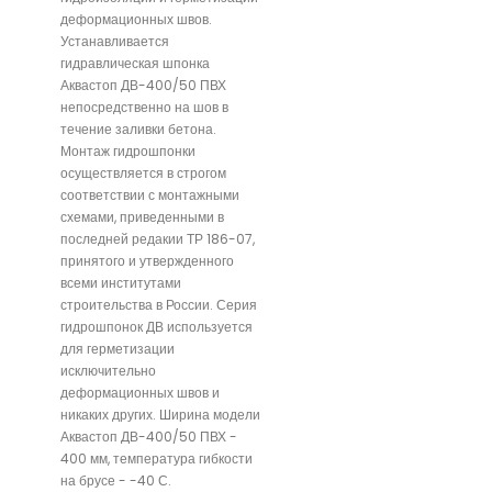
деформационных швов.
Устанавливается
гидравлическая шпонка
Аквастоп ДВ-400/50 ПВХ
непосредственно на шов в
течение заливки бетона.
Монтаж гидрошпонки
осуществляется в строгом
соответствии с монтажными
схемами, приведенными в
последней редакии ТР 186-07,
принятого и утвержденного
всеми институтами
строительства в России. Серия
гидрошпонок ДВ используется
для герметизации
исключительно
деформационных швов и
никаких других. Ширина модели
Аквастоп ДВ-400/50 ПВХ -
400 мм, температура гибкости
на брусе - -40 С.