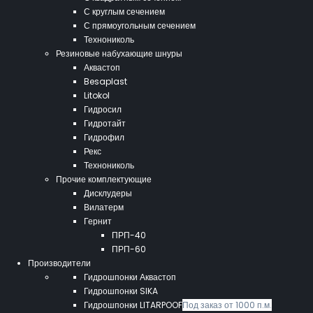
С круглым сечением
С прямоугольным сечением
Технониколь
Резиновые набухающие шнуры
Аквастоп
Besaplast
Litokol
Гидросил
Гидротайт
Гидрофил
Рекс
Технониколь
Прочие комплектующие
Дисклудеры
Вилатерм
Гернит
ПРП-40
ПРП-60
Производители
Гидрошпонки Аквастоп
Гидрошпонки SIKA
Гидрошпонки LITARPOOF
Под заказ от 1000 п.м.