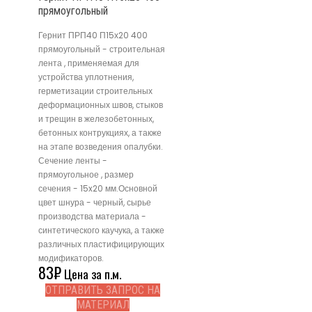
прямоугольный
Гернит ПРП40 П15х20 400
прямоугольный - строительная
лента , применяемая для
устройства уплотнения,
герметизации строительных
деформационных швов, стыков
и трещин в железобетонных,
бетонных контрукциях, а также
на этапе возведения опалубки.
Сечение ленты -
прямоугольное , размер
сечения - 15x20 мм.Основной
цвет шнура - черный, сырье
производства материала -
синтетического каучука, а также
различных пластифицирующих
модификаторов.
83
₽
Цена за п.м.
ОТПРАВИТЬ ЗАПРОС НА
МАТЕРИАЛ