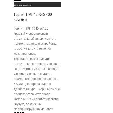
Быстрый просмотр
Гернит ПРП40 К45 400
круглый
Гернит ПРП40 К45 400
круглый - специальный
строительный шнур (лента) ,
применяемая для устройства
герметичного уплотнения
межпанельных,
технологических и других
строительных трещин и швов в
конструкциях из ЖБИ и бетона.
Сечение ленты - круглое ,
размер поперечного сечения -
45 мм.Цвет производства
данного шнура - черный, сырье
производства материала -
композиция из синтетического
каучука, различных
модифицирующих добавок.