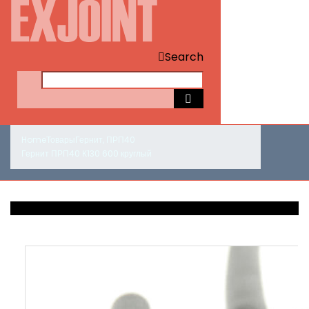
Search
Home
Товары
Гернит
,
ПРП40
Гернит ПРП40 К130 600 круглый