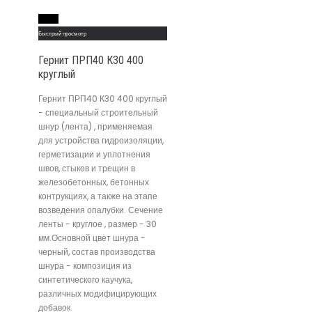
Read More
Быстрый просмотр
Гернит ПРП40 К30 400
круглый
Гернит ПРП40 К30 400 круглый
- специальный строительный
шнур (лента) , применяемая
для устройства гидроизоляции,
герметизации и уплотнения
швов, стыков и трещин в
железобетонных, бетонных
контрукциях, а также на этапе
возведения опалубки. Сечение
ленты - круглое , размер - 30
мм.Основной цвет шнура -
черный, состав производства
шнура - композиция из
синтетического каучука,
различных модифицирующих
добавок.