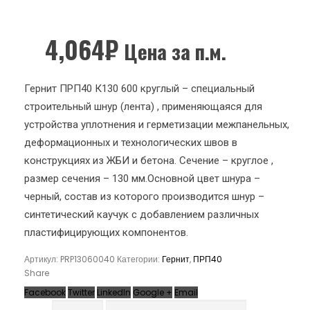
4,064
₽
Цена за п.м.
Гернит ПРП40 К130 600 круглый – специальный
строительный шнур (лента) , применяющаяся для
устройства уплотнения и герметизации межпанельных,
деформационных и технологических швов в
конструкциях из ЖБИ и бетона. Сечение – круглое ,
размер сечения – 130 мм.Основной цвет шнура –
черный, состав из которого производится шнур –
синтетический каучук с добавлением различных
пластифицирующих компонентов.
Артикул:
PRP13060040
Категории:
Гернит
,
ПРП40
Share
Facebook
Twitter
LinkedIn
Google +
Email