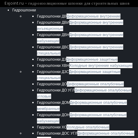
Exjoint.ru - гидроизоляционные шпонки для строительных швов
Гидрошпонки
Гидрошпонки ДВ
Деформационные внутренние
Гидрошпонки ДВИ
Деформационные внутренние
инъекционные
Гидрошпонки ДВН
Деформационные внутренние
набухающие
Гидрошпонки ДВС
Деформационные внутренние
специальные
Гидрошпонки ДЗ
Деформационные защитные
Гидрошпонки ХВН
Холодные внутренние набухающие
Гидрошпонки ДЗС
Деформационные защитные
специальные
Гидрошпонки ДО
Деформационные опалубочные
Гидрошпонки ДО УГЛ
Деформационные опалубочные
угловые
Гидрошпонки ДОМ
Деформационные опалубочные
мембранные
Гидрошпонки ДОН
Деформационные опалубочные
набухающие
Гидрошпонки ХО
Холодные опалубочные
Гидрошпонки ДОС УГЛ
Деформационные опалубочные