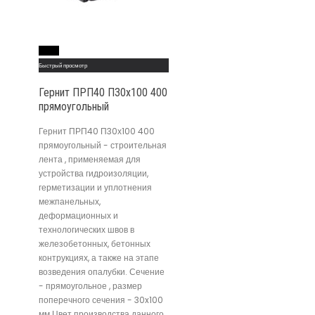
Read More
Быстрый просмотр
Гернит ПРП40 П30х100 400
прямоугольный
Гернит ПРП40 П30х100 400
прямоугольный - строительная
лента , применяемая для
устройства гидроизоляции,
герметизации и уплотнения
межпанельных,
деформационных и
технологических швов в
железобетонных, бетонных
контрукциях, а также на этапе
возведения опалубки. Сечение
- прямоугольное , размер
поперечного сечения - 30x100
мм.Цвет производства данного