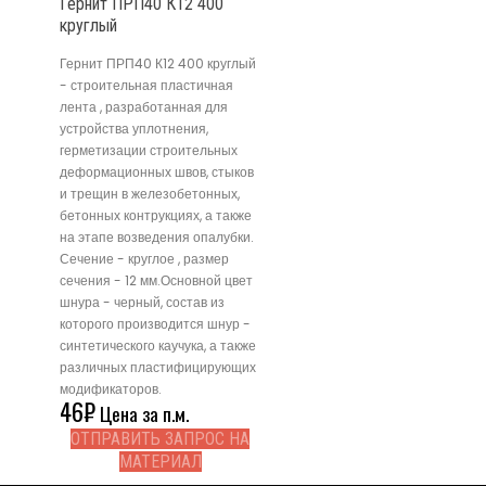
Гернит ПРП40 К12 400
круглый
Гернит ПРП40 К12 400 круглый
- строительная пластичная
лента , разработанная для
устройства уплотнения,
герметизации строительных
деформационных швов, стыков
и трещин в железобетонных,
бетонных контрукциях, а также
на этапе возведения опалубки.
Сечение - круглое , размер
сечения - 12 мм.Основной цвет
шнура - черный, состав из
которого производится шнур -
синтетического каучука, а также
различных пластифицирующих
модификаторов.
46
₽
Цена за п.м.
ОТПРАВИТЬ ЗАПРОС НА
МАТЕРИАЛ