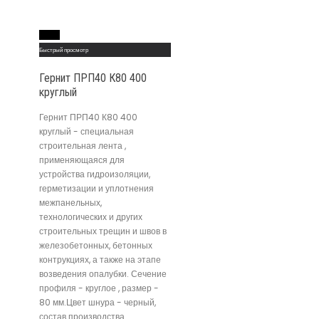
Read More
Быстрый просмотр
Гернит ПРП40 К80 400
круглый
Гернит ПРП40 К80 400
круглый - специальная
строительная лента ,
применяющаяся для
устройства гидроизоляции,
герметизации и уплотнения
межпанельных,
технологических и других
строительных трещин и швов в
железобетонных, бетонных
контрукциях, а также на этапе
возведения опалубки. Сечение
профиля - круглое , размер -
80 мм.Цвет шнура - черный,
состав производства