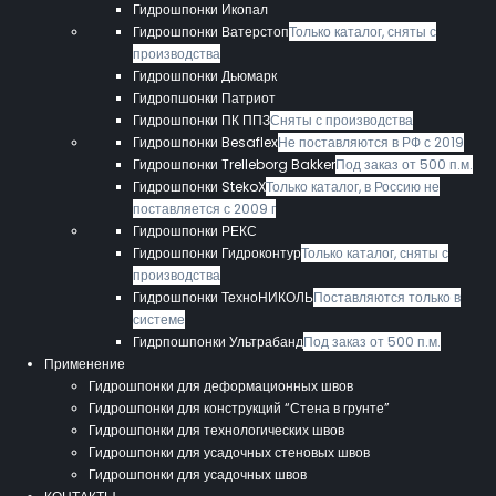
Гидрошпонки Икопал
Гидрошпонки Ватерстоп
Только каталог, сняты с
производства
Гидрошпонки Дьюмарк
Гидропшонки Патриот
Гидрошпонки ПК ППЗ
Сняты с производства
Гидрошпонки Besaflex
Не поставляются в РФ с 2019
Гидрошпонки Trelleborg Bakker
Под заказ от 500 п.м.
Гидрошпонки StekoX
Только каталог, в Россию не
поставляется с 2009 г
Гидрошпонки РЕКС
Гидрошпонки Гидроконтур
Только каталог, сняты с
производства
Гидрошпонки ТехноНИКОЛЬ
Поставляются только в
системе
Гидрпошпонки Ультрабанд
Под заказ от 500 п.м.
Применение
Гидрошпонки для деформационных швов
Гидрошпонки для конструкций “Стена в грунте”
Гидрошпонки для технологических швов
Гидрошпонки для усадочных стеновых швов
Гидрошпонки для усадочных швов