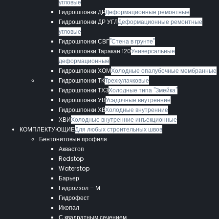
угловые
Гидрошпонки ДР
Деформационные ремонтные
Гидрошпонки ДР УГЛ
Деформационные ремонтные
угловые
Гидрошпонки СВГ
"Стена в грунте"
Гидрошпонки Таракан 120
Универсальные
деформационные
Гидрошпонки ХОМ
Холодные опалубочные мембранные
Гидрошпонки ТК
Трехкулачковые
Гидрошпонки ТХЗ
Холодные типа "Змейка"
Гидрошпонки УВ
Усадочные внутренние
Гидрошпонки ХВ
Холодные внутренние
ХВИ
Холодные внутренние инъекционные
КОМПЛЕКТУЮЩИЕ
Для любых строительных швов
Бентонитовые профиля
Аквастоп
Redstop
Waterstop
Барьер
Гидроизол – М
Гидрофест
Икопал
С квадратным сечением