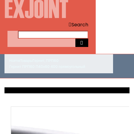
Search
Home
Товары
Гернит
,
ПРП60
Гернит ПРП60 П40х60 400 прямоугольный