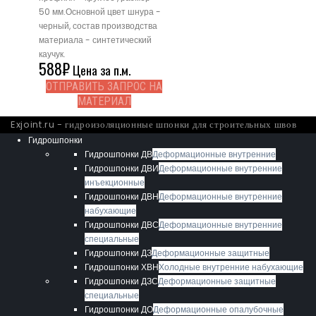
50 мм.Основной цвет шнура -
черный, состав производства
материала - синтетический
каучук.
588
₽
Цена за п.м.
ОТПРАВИТЬ ЗАПРОС НА
МАТЕРИАЛ
Exjoint.ru - гидроизоляционные шпонки для строительных швов
Гидрошпонки
Гидрошпонки ДВ
Деформационные внутренние
Гидрошпонки ДВИ
Деформационные внутренние
инъекционные
Гидрошпонки ДВН
Деформационные внутренние
набухающие
Гидрошпонки ДВС
Деформационные внутренние
специальные
Гидрошпонки ДЗ
Деформационные защитные
Гидрошпонки ХВН
Холодные внутренние набухающие
Гидрошпонки ДЗС
Деформационные защитные
специальные
Гидрошпонки ДО
Деформационные опалубочные