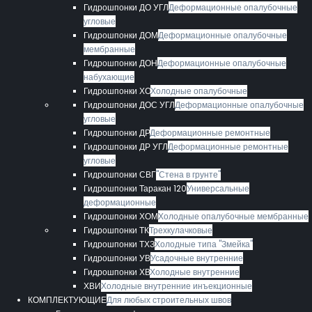
Гидрошпонки ДО УГЛ
Деформационные опалубочные
угловые
Гидрошпонки ДОМ
Деформационные опалубочные
мембранные
Гидрошпонки ДОН
Деформационные опалубочные
набухающие
Гидрошпонки ХО
Холодные опалубочные
Гидрошпонки ДОС УГЛ
Деформационные опалубочные
угловые
Гидрошпонки ДР
Деформационные ремонтные
Гидрошпонки ДР УГЛ
Деформационные ремонтные
угловые
Гидрошпонки СВГ
"Стена в грунте"
Гидрошпонки Таракан 120
Универсальные
деформационные
Гидрошпонки ХОМ
Холодные опалубочные мембранные
Гидрошпонки ТК
Трехкулачковые
Гидрошпонки ТХЗ
Холодные типа "Змейка"
Гидрошпонки УВ
Усадочные внутренние
Гидрошпонки ХВ
Холодные внутренние
ХВИ
Холодные внутренние инъекционные
КОМПЛЕКТУЮЩИЕ
Для любых строительных швов