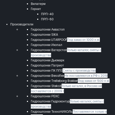
Вилатерм
Гернит
ПРП-40
ПРП-60
Производители
Гидрошпонки Аквастоп
Гидрошпонки SIKA
Гидрошпонки LITARPOOF
Под заказ от 1000 п.м.
Гидрошпонки Икопал
Гидрошпонки Ватерстоп
Только каталог, сняты с
производства
Гидрошпонки Дьюмарк
Гидропшонки Патриот
Гидрошпонки ПК ППЗ
Сняты с производства
Гидрошпонки Besaflex
Не поставляются в РФ с 2019
Гидрошпонки Trelleborg Bakker
Под заказ от 500 п.м.
Гидрошпонки StekoX
Только каталог, в Россию не
поставляется с 2009 г
Гидрошпонки РЕКС
Гидрошпонки Гидроконтур
Только каталог, сняты с
производства
Гидрошпонки ТехноНИКОЛЬ
Поставляются только в