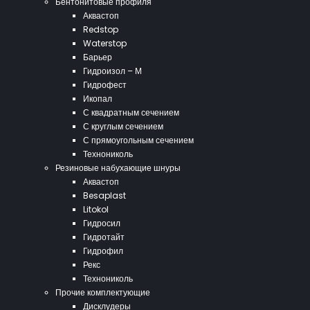
Бентонитовые профиля
Аквастоп
Redstop
Waterstop
Барьер
Гидроизол – М
Гидрофест
Икопал
С квадратным сечением
С круглым сечением
С прямоугольным сечением
Технониколь
Резиновые набухающие шнуры
Аквастоп
Besaplast
Litokol
Гидросил
Гидротайт
Гидрофил
Рекс
Технониколь
Прочие комплектующие
Дисклудеры