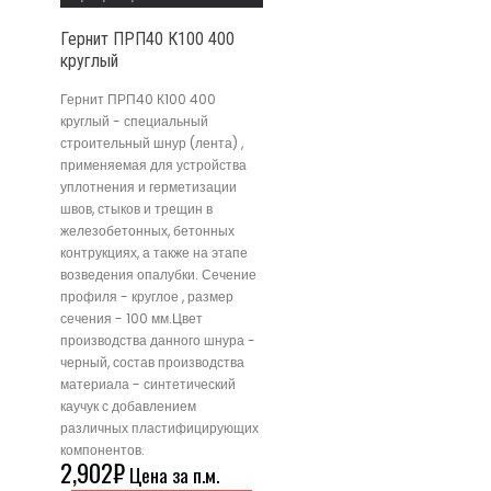
Гернит ПРП40 К100 400
круглый
Гернит ПРП40 К100 400
круглый - специальный
строительный шнур (лента) ,
применяемая для устройства
уплотнения и герметизации
швов, стыков и трещин в
железобетонных, бетонных
контрукциях, а также на этапе
возведения опалубки. Сечение
профиля - круглое , размер
сечения - 100 мм.Цвет
производства данного шнура -
черный, состав производства
материала - синтетический
каучук с добавлением
различных пластифицирующих
компонентов.
2,902
₽
Цена за п.м.