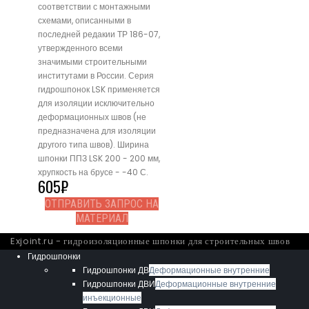
соответствии с монтажными
схемами, описанными в
последней редакии ТР 186-07,
утвержденного всеми
значимыми строительными
институтами в России. Серия
гидрошпонок LSK применяется
для изоляции исключительно
деформационных швов (не
предназначена для изоляции
другого типа швов). Ширина
шпонки ППЗ LSK 200 - 200 мм,
хрупкость на брусе - -40 С.
605
₽
ОТПРАВИТЬ ЗАПРОС НА
МАТЕРИАЛ
Exjoint.ru - гидроизоляционные шпонки для строительных швов
Гидрошпонки
Гидрошпонки ДВ
Деформационные внутренние
Гидрошпонки ДВИ
Деформационные внутренние
инъекционные