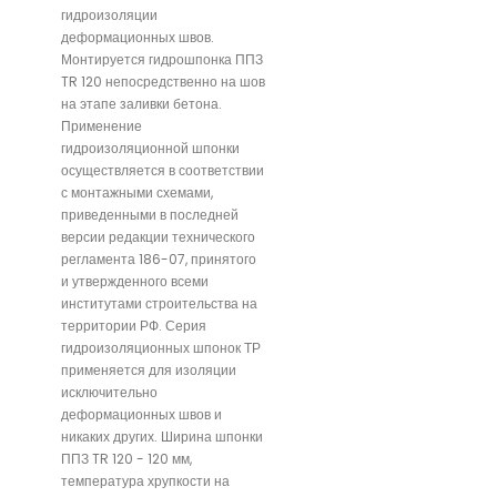
гидроизоляции
деформационных швов.
Монтируется гидрошпонка ППЗ
TR 120 непосредственно на шов
на этапе заливки бетона.
Применение
гидроизоляционной шпонки
осуществляется в соответствии
с монтажными схемами,
приведенными в последней
версии редакции технического
регламента 186-07, принятого
и утвержденного всеми
институтами строительства на
территории РФ. Серия
гидроизоляционных шпонок ТР
применяется для изоляции
исключительно
деформационных швов и
никаких других. Ширина шпонки
ППЗ TR 120 - 120 мм,
температура хрупкости на