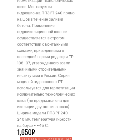
герметизации технологических
швов. Монтируется
гидрошпонка ППЗ PT 240 прямо
на шов в течение заливки
бетона. Применение
гидроизоляционной шпонки
осуществляется в строгом
соответствии с монтажными
схемами, приведенными в
последней версии редакции ТР
186-07, утвержденного всеми
значимыми строительными
институтами в России. Серия
моделей гидрошпонок РТ
используется для герметизации
исключительно технологических
швов (не предназначена для
изоляции другого типа швов).
Ширина модели ППЗ PT 240 -
240 мм, температура гибкости
на брусе - -45 С.
1,650
₽
ОТПРАВИТЬ ЗАПРОС НА