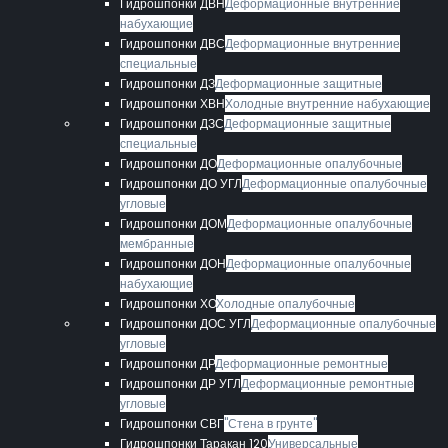
Гидрошпонки ДВН
Деформационные внутренние
набухающие
Гидрошпонки ДВС
Деформационные внутренние
специальные
Гидрошпонки ДЗ
Деформационные защитные
Гидрошпонки ХВН
Холодные внутренние набухающие
Гидрошпонки ДЗС
Деформационные защитные
специальные
Гидрошпонки ДО
Деформационные опалубочные
Гидрошпонки ДО УГЛ
Деформационные опалубочные
угловые
Гидрошпонки ДОМ
Деформационные опалубочные
мембранные
Гидрошпонки ДОН
Деформационные опалубочные
набухающие
Гидрошпонки ХО
Холодные опалубочные
Гидрошпонки ДОС УГЛ
Деформационные опалубочные
угловые
Гидрошпонки ДР
Деформационные ремонтные
Гидрошпонки ДР УГЛ
Деформационные ремонтные
угловые
Гидрошпонки СВГ
"Стена в грунте"
Гидрошпонки Таракан 120
Универсальные