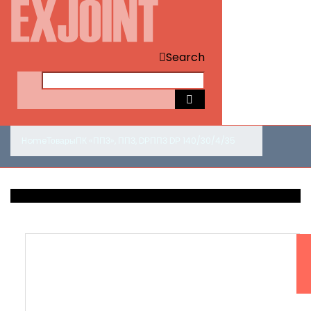
Search
Home
Товары
ПК «ППЗ»
,
ППЗ
,
DР
ППЗ DР 140/30/4/35