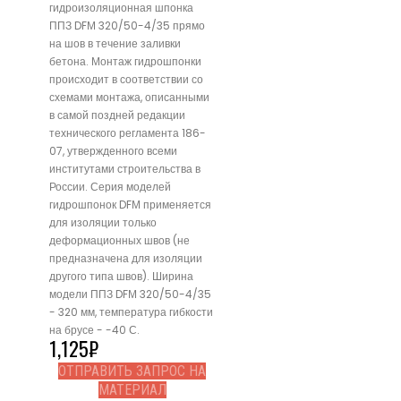
гидроизоляционная шпонка
ППЗ DFМ 320/50-4/35 прямо
на шов в течение заливки
бетона. Монтаж гидрошпонки
происходит в соответствии со
схемами монтажа, описанными
в самой поздней редакции
технического регламента 186-
07, утвержденного всеми
институтами строительства в
России. Серия моделей
гидрошпонок DFМ применяется
для изоляции только
деформационных швов (не
предназначена для изоляции
другого типа швов). Ширина
модели ППЗ DFМ 320/50-4/35
- 320 мм, температура гибкости
на брусе - -40 С.
1,125
₽
ОТПРАВИТЬ ЗАПРОС НА
МАТЕРИАЛ