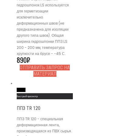
гидрошпонок LS используется
для герметизации
исключительно
деформационных швов (не
предназначена для изоляции
другого типа швов). Общая
ширина гидрошпонки ППЗ LS
200 - 200 мм, температура
хрупкости на брусе - -45 С.
890
₽
ОТПРАВИТЬ ЗАПРОС НА
МАТЕРИАЛ
Read More
Быстрый просмотр
ППЗ TR 120
ППЗ TR 120 - специальная
деформационная лента,
производящаяся из ПВХ сырья.