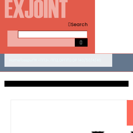
Search
Home
Товары
ПК «ППЗ»
,
ППЗ
,
DР
ППЗ DР 140/50/4/40