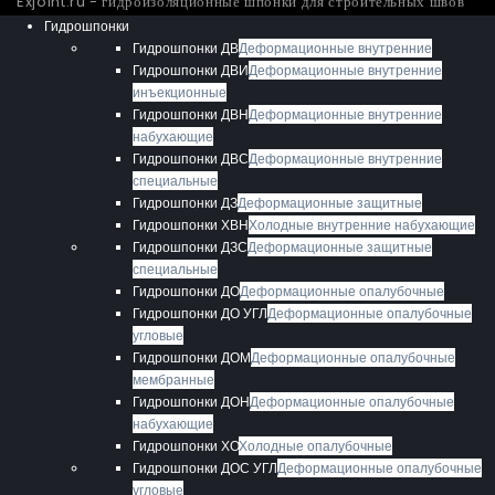
Exjoint.ru - гидроизоляционные шпонки для строительных швов
Гидрошпонки
Гидрошпонки ДВ
Деформационные внутренние
Гидрошпонки ДВИ
Деформационные внутренние
инъекционные
Гидрошпонки ДВН
Деформационные внутренние
набухающие
Гидрошпонки ДВС
Деформационные внутренние
специальные
Гидрошпонки ДЗ
Деформационные защитные
Гидрошпонки ХВН
Холодные внутренние набухающие
Гидрошпонки ДЗС
Деформационные защитные
специальные
Гидрошпонки ДО
Деформационные опалубочные
Гидрошпонки ДО УГЛ
Деформационные опалубочные
угловые
Гидрошпонки ДОМ
Деформационные опалубочные
мембранные
Гидрошпонки ДОН
Деформационные опалубочные
набухающие
Гидрошпонки ХО
Холодные опалубочные
Гидрошпонки ДОС УГЛ
Деформационные опалубочные
угловые