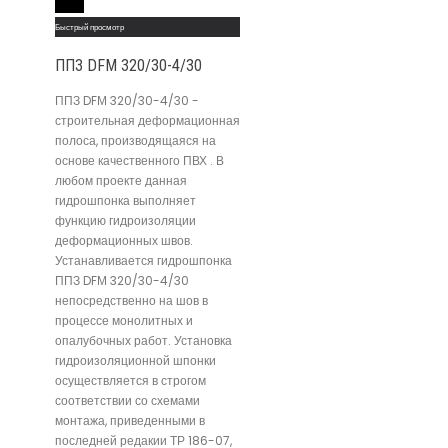
Read More
Быстрый просмотр
ППЗ DFМ 320/30-4/30
ППЗ DFМ 320/30-4/30 -
строительная деформационная
полоса, производящаяся на
основе качественного ПВХ . В
любом проекте данная
гидрошпонка выполняет
функцию гидроизоляции
деформационных швов.
Устанавливается гидрошпонка
ППЗ DFМ 320/30-4/30
непосредственно на шов в
процессе монолитных и
опалубочных работ. Установка
гидроизоляционной шпонки
осуществляется в строгом
соответствии со схемами
монтажа, приведенными в
последней редакии ТР 186-07,