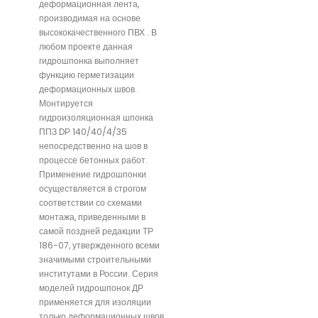
деформационная лента,
производимая на основе
высококачественного ПВХ . В
любом проекте данная
гидрошпонка выполняет
функцию герметизации
деформационных швов.
Монтируется
гидроизоляционная шпонка
ППЗ DР 140/40/4/35
непосредственно на шов в
процессе бетонных работ.
Применение гидрошпонки
осуществляется в строгом
соответствии со схемами
монтажа, приведенными в
самой поздней редакции ТР
186-07, утвержденного всеми
значимыми строительными
институтами в России. Серия
моделей гидрошпонок ДР
применяется для изоляции
только деформационных швов