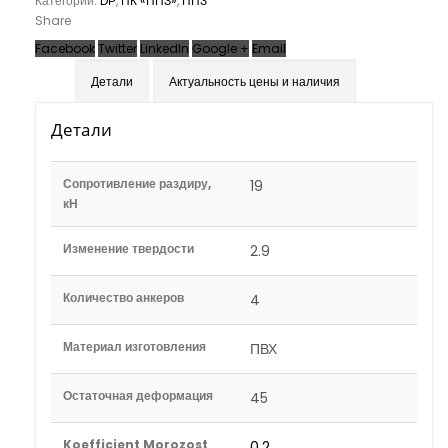
Категории:
DР
,
ПК «ППЗ»
,
ППЗ
Share
Facebook
Twitter
LinkedIn
Google +
Email
Детали
Актуальность цены и наличия
Детали
Сопротивление раздиру,
19
кН
Изменение твердости
2.9
Количество анкеров
4
Материал изготовления
ПВХ
Остаточная деформация
45
Koefficient Morozost
0.2