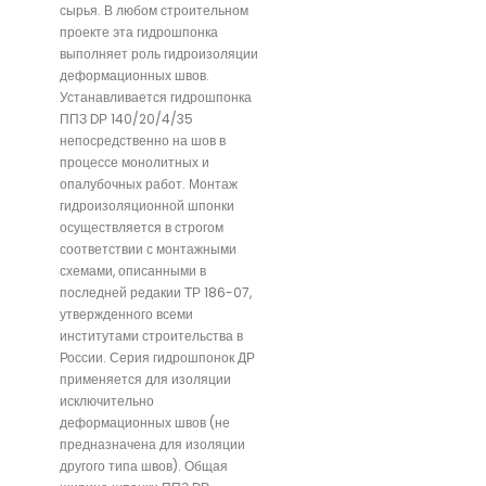
сырья. В любом строительном
проекте эта гидрошпонка
выполняет роль гидроизоляции
деформационных швов.
Устанавливается гидрошпонка
ППЗ DР 140/20/4/35
непосредственно на шов в
процессе монолитных и
опалубочных работ. Монтаж
гидроизоляционной шпонки
осуществляется в строгом
соответствии с монтажными
схемами, описанными в
последней редакии ТР 186-07,
утвержденного всеми
институтами строительства в
России. Серия гидрошпонок ДР
применяется для изоляции
исключительно
деформационных швов (не
предназначена для изоляции
другого типа швов). Общая