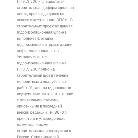
ППЗ LS 200 - специальная
строительная деформационная
лента, производящаяся на
основе качественного ЭПДМ . В
строительных проектах данная
гидроизоляционная шпонка
выполняет функцию
гидроизоляции и герметизации
деформационных швов.
Устанавливается
гидроизоляционная шпонка
ППЗ LS 200 прямо на
строительный шов в течение
монолитных и опалубочных
работ. Установка гидрошпонки
осуществляется в соответствии
с монтажными схемами,
описанными в последней
версии редакции ТР 186-07,
принятого и утвержденного
всеми значимыми
строительными институтами в
России. Серия моделей