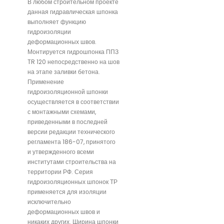
В любом строительном проекте
данная гидравлическая шпонка
выполняет функцию
гидроизоляции
деформационных швов.
Монтируется гидрошпонка ППЗ
TR 120 непосредственно на шов
на этапе заливки бетона.
Применение
гидроизоляционной шпонки
осуществляется в соответствии
с монтажными схемами,
приведенными в последней
версии редакции технического
регламента 186-07, принятого
и утвержденного всеми
институтами строительства на
территории РФ. Серия
гидроизоляционных шпонок ТР
применяется для изоляции
исключительно
деформационных швов и
никаких других. Ширина шпонки