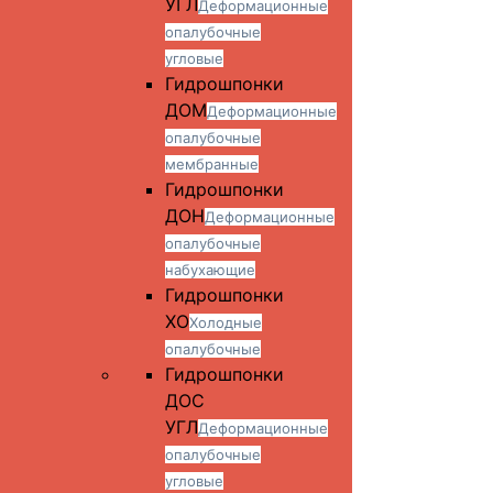
УГЛ
Деформационные
опалубочные
угловые
Гидрошпонки
ДОМ
Деформационные
опалубочные
мембранные
Гидрошпонки
ДОН
Деформационные
опалубочные
набухающие
Гидрошпонки
ХО
Холодные
опалубочные
Гидрошпонки
ДОС
УГЛ
Деформационные
опалубочные
угловые