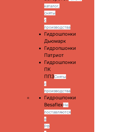
каталог,
сняты
с
производства
Гидрошпонки
Дьюмарк
Гидропшонки
Патриот
Гидрошпонки
ПК
ППЗ
Сняты
с
производства
Гидрошпонки
Besaflex
Не
поставляются
в
РФ