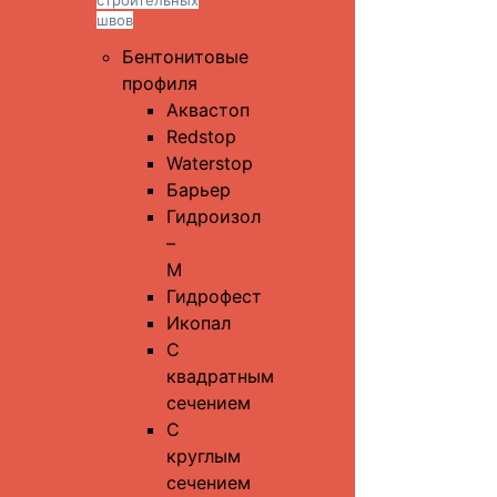
строительных
швов
Бентонитовые
профиля
Аквастоп
Redstop
Waterstop
Барьер
Гидроизол
–
М
Гидрофест
Икопал
С
квадратным
сечением
С
круглым
сечением