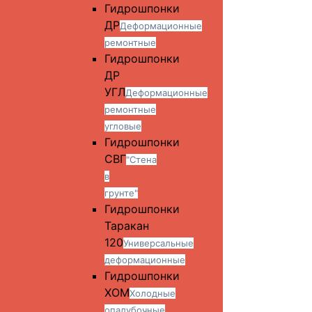
Гидрошпонки
ДР
Деформационные
ремонтные
Гидрошпонки
ДР
УГЛ
Деформационные
ремонтные
угловые
Гидрошпонки
СВГ
"Стена
в
грунте"
Гидрошпонки
Таракан
120
Универсальные
деформационные
Гидрошпонки
ХОМ
Холодные
опалубочные