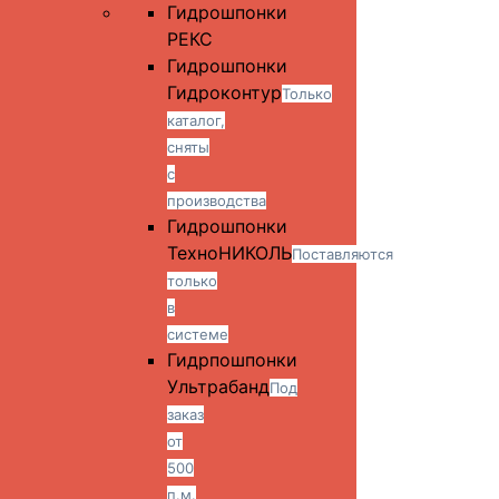
Гидрошпонки
РЕКС
Гидрошпонки
Гидроконтур
Только
каталог,
сняты
с
производства
Гидрошпонки
ТехноНИКОЛЬ
Поставляются
только
в
системе
Гидрпошпонки
Ультрабанд
Под
заказ
от
500
п.м.