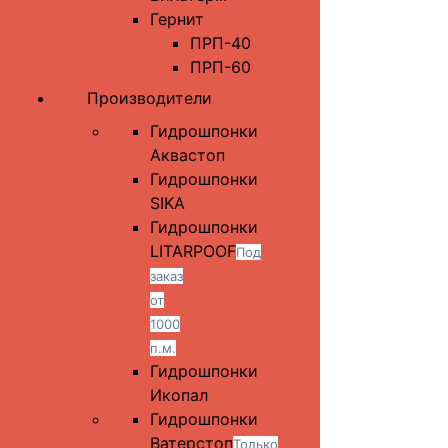
Гернит
ПРП-40
ПРП-60
Производители
Гидрошпонки
Аквастоп
Гидрошпонки
SIKA
Гидрошпонки
LITARPOOF
Под
заказ
от
1000
п.м.
Гидрошпонки
Икопал
Гидрошпонки
Ватерстоп
Только