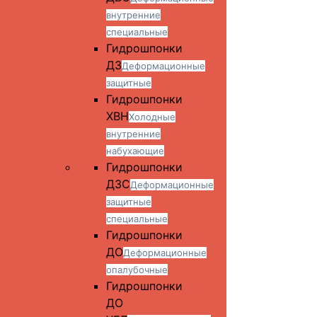
внутренние
специальные
Гидрошпонки
ДЗ
Деформационные
защитные
Гидрошпонки
ХВН
Холодные
внутренние
набухающие
Гидрошпонки
ДЗС
Деформационные
защитные
специальные
Гидрошпонки
ДО
Деформационные
опалубочные
Гидрошпонки
ДО