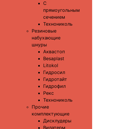
С
прямоугольным
сечением
Технониколь
Резиновые
набухающие
шнуры
Аквастоп
Besaplast
Litokol
Гидросил
Гидротайт
Гидрофил
Рекс
Технониколь
Прочие
комплектующие
Дисклудеры
Вилатерм