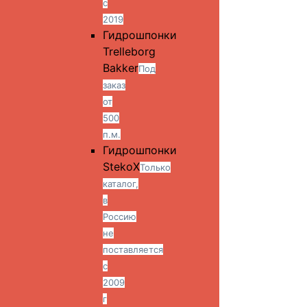
с
2019
Гидрошпонки
Trelleborg
Bakker
Под
заказ
от
500
п.м.
Гидрошпонки
StekoX
Только
каталог,
в
Россию
не
поставляется
с
2009
г