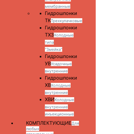
мембранные
Гидрошпонки
ТК
Трехкулачковые
Гидрошпонки
ТХЗ
Холодные
типа
"Змейка"
Гидрошпонки
УВ
Усадочные
внутренние
Гидрошпонки
ХВ
Холодные
внутренние
ХВИ
Холодные
внутренние
инъекционные
КОМПЛЕКТУЮЩИЕ
Для
любых