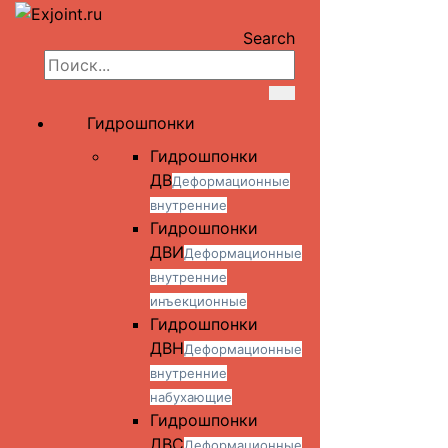
Search
Гидрошпонки
Гидрошпонки
ДВ
Деформационные
внутренние
Гидрошпонки
ДВИ
Деформационные
внутренние
инъекционные
Гидрошпонки
ДВН
Деформационные
внутренние
набухающие
Гидрошпонки
ДВС
Деформационные