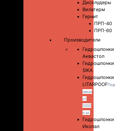
Дисклудеры
Вилатерм
Гернит
ПРП-40
ПРП-60
Производители
Гидрошпонки
Аквастоп
Гидрошпонки
SIKA
Гидрошпонки
LITARPOOF
Под
заказ
от
1000
п.м.
Гидрошпонки
Икопал