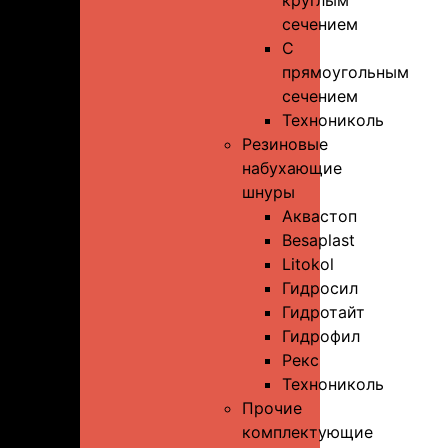
круглым
сечением
С
прямоугольным
сечением
Технониколь
Резиновые
набухающие
шнуры
Аквастоп
Besaplast
Litokol
Гидросил
Гидротайт
Гидрофил
Рекс
Технониколь
Прочие
комплектующие