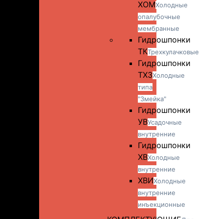
ХОМ
Холодные
опалубочные
мембранные
Гидрошпонки
ТК
Трехкулачковые
Гидрошпонки
ТХЗ
Холодные
типа
"Змейка"
Гидрошпонки
УВ
Усадочные
внутренние
Гидрошпонки
ХВ
Холодные
внутренние
ХВИ
Холодные
внутренние
инъекционные