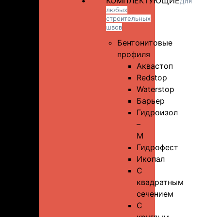
КОМПЛЕКТУЮЩИЕ
Для
любых
строительных
швов
Бентонитовые
профиля
Аквастоп
Redstop
Waterstop
Барьер
Гидроизол
–
М
Гидрофест
Икопал
С
квадратным
сечением
С