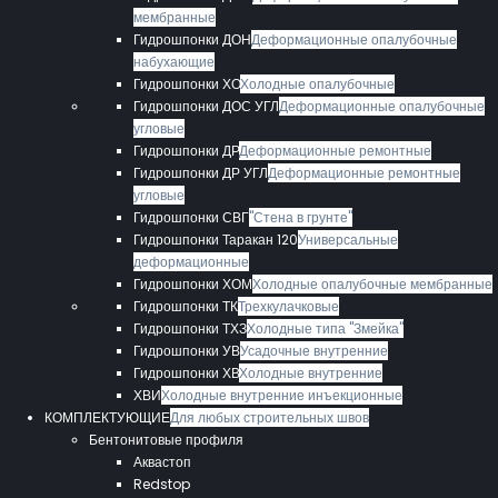
мембранные
Гидрошпонки ДОН
Деформационные опалубочные
набухающие
Гидрошпонки ХО
Холодные опалубочные
Гидрошпонки ДОС УГЛ
Деформационные опалубочные
угловые
Гидрошпонки ДР
Деформационные ремонтные
Гидрошпонки ДР УГЛ
Деформационные ремонтные
угловые
Гидрошпонки СВГ
"Стена в грунте"
Гидрошпонки Таракан 120
Универсальные
деформационные
Гидрошпонки ХОМ
Холодные опалубочные мембранные
Гидрошпонки ТК
Трехкулачковые
Гидрошпонки ТХЗ
Холодные типа "Змейка"
Гидрошпонки УВ
Усадочные внутренние
Гидрошпонки ХВ
Холодные внутренние
ХВИ
Холодные внутренние инъекционные
КОМПЛЕКТУЮЩИЕ
Для любых строительных швов
Бентонитовые профиля
Аквастоп
Redstop