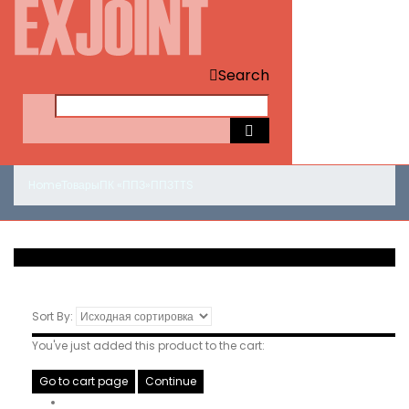
Search
Home
Товары
ПК «ППЗ»
ППЗ
TTS
Sort By:
You've just added this product to the cart:
Go to cart page
Continue