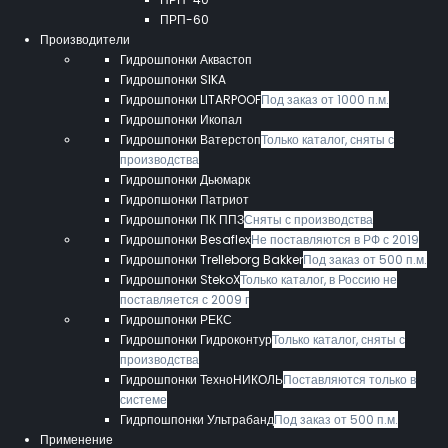
ПРП-60
Производители
Гидрошпонки Аквастоп
Гидрошпонки SIKA
Гидрошпонки LITARPOOF
Под заказ от 1000 п.м.
Гидрошпонки Икопал
Гидрошпонки Ватерстоп
Только каталог, сняты с
производства
Гидрошпонки Дьюмарк
Гидропшонки Патриот
Гидрошпонки ПК ППЗ
Сняты с производства
Гидрошпонки Besaflex
Не поставляются в РФ с 2019
Гидрошпонки Trelleborg Bakker
Под заказ от 500 п.м.
Гидрошпонки StekoX
Только каталог, в Россию не
поставляется с 2009 г
Гидрошпонки РЕКС
Гидрошпонки Гидроконтур
Только каталог, сняты с
производства
Гидрошпонки ТехноНИКОЛЬ
Поставляются только в
системе
Гидрпошпонки Ультрабанд
Под заказ от 500 п.м.
Применение