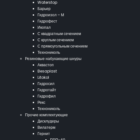
Waterstop
Барьер
Гидроизол – М
Гидрофест
Икопал
С квадратным сечением
С круглым сечением
С прямоугольным сечением
Технониколь
Резиновые набухающие шнуры
Аквастоп
Besaplast
Litokol
Гидросил
Гидротайт
Гидрофил
Рекс
Технониколь
Прочие комплектующие
Дисклудеры
Вилатерм
Гернит
ПРП-40