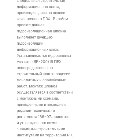
специальная строительная
деформационная лента,
производящаяся на основе
качественного ПВХ . В любом
проекте данная
гидроизоляционная шпонка
выполняет функцию
гидроизоляции
деформационных швов.
Устанавливается гидрошпонка
Аквастоп ДВ-200/15 ПВХ
непосредственно на
строительный шов в процессе
монолитных и опалубочных
работ. Монтаж шпонки
осуществляется в соответствии
с монтажными схемами,
приведенными в последней
редакии технического
регламента 186-07, принятого
и утвержденного всеми
значимыми строительными
институтами на территории РФ.