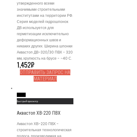
утвержденного всеми
значимыми строительными
институтами на территории РФ.
Серия моделей гидрошпонок
ДВ используется для
герметизации исключительно
деформационных швов и
никаких других. Ширина шпонки
Аквастоп ДВ-320/30 ПВХ - 320
мм, хрупкость на брусе - -40 С.
1,452
₽
ОТПРАВИТЬ ЗАПРОС НА
МАТЕРИАЛ
Read More
Быстрый просмотр
Аквастоп ХВ-220 ПВХ
Аквастоп ХВ-220 ПВХ -
строительная технологическая
полоса, производимая на