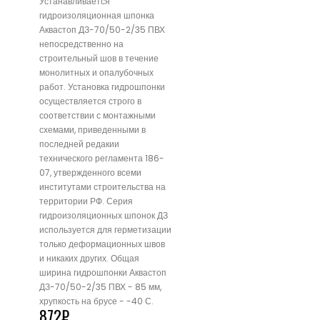
Устанавливается
гидроизоляционная шпонка
Аквастоп ДЗ-70/50-2/35 ПВХ
непосредственно на
строительный шов в течение
монолитных и опалубочных
работ. Установка гидрошпонки
осуществляется строго в
соответствии с монтажными
схемами, приведенными в
последней редакии
технического регламента 186-
07, утвержденного всеми
институтами строительства на
территории РФ. Серия
гидроизоляционных шпонок ДЗ
используется для герметизации
только деформационных швов
и никаких других. Общая
ширина гидрошпонки Аквастоп
ДЗ-70/50-2/35 ПВХ - 85 мм,
хрупкость на брусе - -40 С.
872
₽