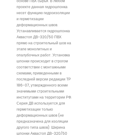
основе ПВХ сырья. В любом
проекте данная гидрошпонка
несет функцию гидроизоляции
и герметизации
деформационных швов.
Устанавливается гидрошпонка
Аквастоп ДВ-320/50 ПВХ
прямо на строительный шов на
этапе монолитных и
опалубочных работ. Установка
шпонки происходит в строгом
соответствии с монтажными
схемами, приведенными в
последней версии редакции ТР
186-07, утвержденного всеми
значимыми строительными
институтами на территории РФ.
Серия ДВ используется для
герметизации только
деформационных швов (не
предназначена для изоляции
другого типа швов). Ширина
шпонки Аквастоп ДВ-320/50