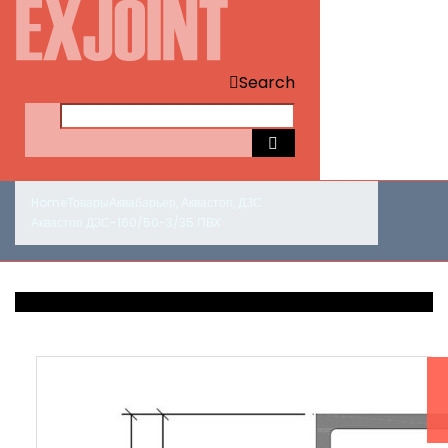
Search
Home
Товары
Аквабарьер
,
Аквастоп
,
ДЗС
Аквастоп ДЗС-160/50-3/35 ПВХ