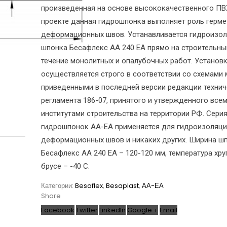
произведенная на основе высококачественного ПВ
проекте данная гидрошпонка выполняет роль герм
деформационных швов. Устанавливается гидроизо
шпонка Бесафлекс АА 240 ЕА прямо на строительны
течение монолитных и опалубочных работ. Установ
осуществляется строго в соответствии со схемами 
приведенными в последней версии редакции техни
регламента 186-07, принятого и утвержденного все
институтами строительства на территории РФ. Сери
гидрошпонок АА-ЕА применяется для гидроизоляци
деформационных швов и никаких других. Ширина ш
Бесафлекс АА 240 ЕА – 120-120 мм, температура хру
брусе – -40 С.
Категории:
Besaflex
,
Besaplast
,
АА-ЕА
Share
Facebook
Twitter
LinkedIn
Google +
Email