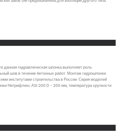
ских швов (не предназначена для изоляции другого типа
кте данная гидравлическая шпонка выполняет роль
ьный шов в течение бетонных работ. Монтаж гидрошпонки
семи институтами строительства в России. Серия моделей
нки Нитрифлекс АSI 200 D - 200 мм, температура хрупкости