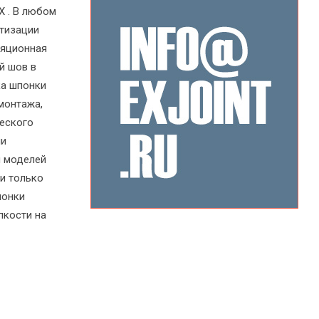
Х . В любом
етизации
ляционная
й шов в
ка шпонки
монтажа,
ческого
ми
я моделей
и только
понки
пкости на