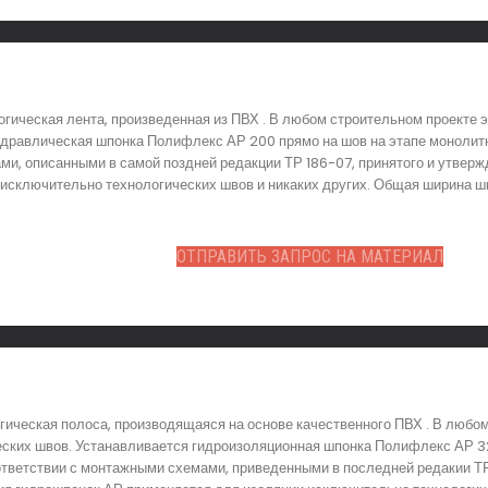
гическая лента, произведенная из ПВХ . В любом строительном проекте 
идравлическая шпонка Полифлекс АР 200 прямо на шов на этапе монолитн
ми, описанными в самой поздней редакции ТР 186-07, принятого и утверж
исключительно технологических швов и никаких других. Общая ширина ш
ОТПРАВИТЬ ЗАПРОС НА МАТЕРИАЛ
ическая полоса, производящаяся на основе качественного ПВХ . В любо
еских швов. Устанавливается гидроизоляционная шпонка Полифлекс АР 32
тветствии с монтажными схемами, приведенными в последней редакии ТР