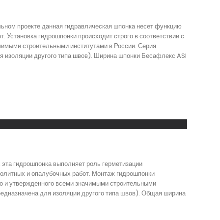
льном проекте данная гидравлическая шпонка несет функцию
. Установка гидрошпонки происходит строго в соответствии с
чимыми строительными институтами в России. Серия
я изоляции другого типа швов). Ширина шпонки Бесафлекс ASI
х эта гидрошпонка выполняет роль герметизации
нолитных и опалубочных работ. Монтаж гидрошпонки
ого и утвержденного всеми значимыми строительными
редназначена для изоляции другого типа швов). Общая ширина