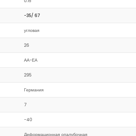
0.15
-35/ 67
угловая
26
АА-ЕА
295
Германия
7
-40
Деформационная опалубочная