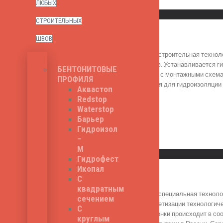
Read More
ЛЮБЫХ
Быстрый просмотр
СТРОИТЕЛЬНЫХ
Полифлекс АР 200
ШВОВ
Полифлекс АР 200 - строительная техноло
технологических швов. Устанавливается г
БЕНТОНИТОВЫЕ
строгом соответствии с монтажными схема
ПРОФИЛЯ
Серия АР применяется для гидроизоляции 
Аквастоп
брусе - -40 С.
Redstop
360
₽
Waterstop
Барьер
Гидроизол
–
Read More
М
Быстрый просмотр
Гидрофест
Икопал
Полифлекс АР 320
С
квадратным
Полифлекс АР 320 - специальная технолог
сечением
гидроизоляции и герметизации технологич
С
Применение гидрошпонки происходит в соо
круглым