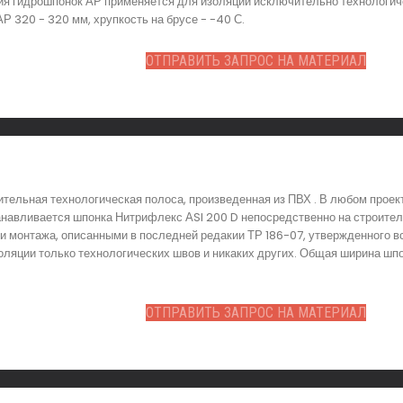
ия гидрошпонок АР применяется для изоляции исключительно технологиче
 320 - 320 мм, хрупкость на брусе - -40 С.
ОТПРАВИТЬ ЗАПРОС НА МАТЕРИАЛ
ительная технологическая полоса, произведенная из ПВХ . В любом прое
анавливается шпонка Нитрифлекс АSI 200 D непосредственно на строител
и монтажа, описанными в последней редакии ТР 186-07, утвержденного в
оляции только технологических швов и никаких других. Общая ширина шпо
ОТПРАВИТЬ ЗАПРОС НА МАТЕРИАЛ