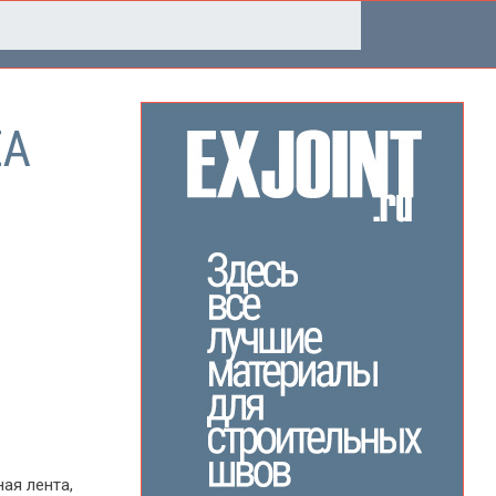
ЕА
ая лента,