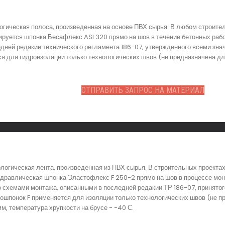
огическая полоса, произведенная на основе ПВХ сырья. В любом строите
руется шпонка Бесафлекс ASI 320 прямо на шов в течение бетонных работ
ней редакии технического регламента 186-07, утвержденного всеми зна
я для гидроизоляции только технологических швов (не предназначена дл
ОТПРАВИТЬ ЗАПРОС НА МАТЕРИАЛ
логическая лента, произведенная из ПВХ сырья. В строительных проекта
идравлическая шпонка Эластофлекс F 250-2 прямо на шов в процессе мо
о схемами монтажа, описанными в последней редакии ТР 186-07, принят
рошпонок F применяется для изоляции только технологических швов (не п
, температура хрупкости на брусе - -40 С.