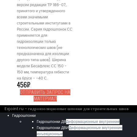
версии редакции ТР 186-07,
принятого и утвержденного
всеми значимыми
строительными институтами в
России. Серия гидрошпонок СС
применяется для
гидроизоляции только
технологических швов (не
предназначена для изоляции
другого типа швов). Ширина
модели Бесафлекс СС 150 -
150 мм, температура гибкости
на брусе - -40 С.
456
₽
ОТПРАВИТЬ ЗАПРОС НА
МАТЕРИАЛ
Exjoint.ru - гидроизоляционные шпонки для строительных швов
Гидрошпонки
Гидрошпонки ДВ
Деформационные внутренние
Гидрошпонки ДВИ
Деформационные внутренние
инъекционные