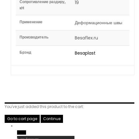
Сопротивление раздиру,
19
кН
Применение
Деформационные швы
Производитель
Besaflex.ru
Брэнд
Besaplast
Related Products
You've just added this product to the cart:
Go to cart page
Continue
Read More