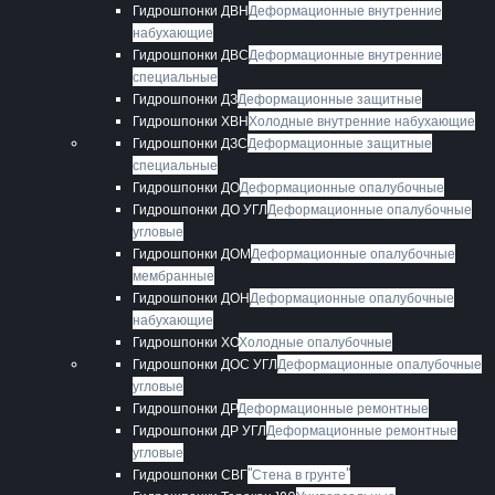
Гидрошпонки ДВН
Деформационные внутренние
набухающие
Гидрошпонки ДВС
Деформационные внутренние
специальные
Гидрошпонки ДЗ
Деформационные защитные
Гидрошпонки ХВН
Холодные внутренние набухающие
Гидрошпонки ДЗС
Деформационные защитные
специальные
Гидрошпонки ДО
Деформационные опалубочные
Гидрошпонки ДО УГЛ
Деформационные опалубочные
угловые
Гидрошпонки ДОМ
Деформационные опалубочные
мембранные
Гидрошпонки ДОН
Деформационные опалубочные
набухающие
Гидрошпонки ХО
Холодные опалубочные
Гидрошпонки ДОС УГЛ
Деформационные опалубочные
угловые
Гидрошпонки ДР
Деформационные ремонтные
Гидрошпонки ДР УГЛ
Деформационные ремонтные
угловые
Гидрошпонки СВГ
"Стена в грунте"