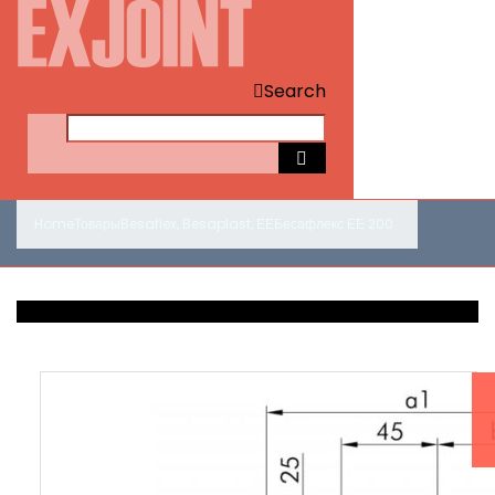
Search
Home
Товары
Besaflex
,
Besaplast
,
ЕЕ
Бесафлекс ЕЕ 200