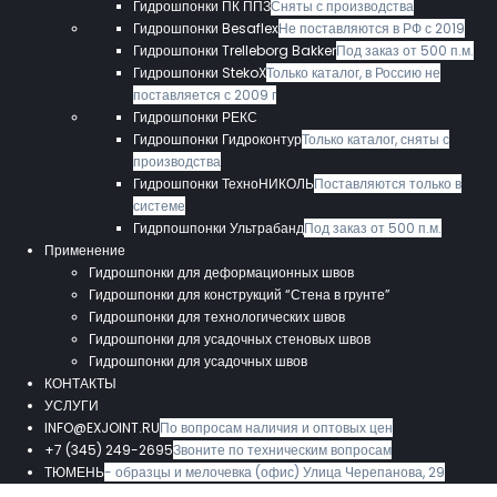
Гидрошпонки ПК ППЗ
Сняты с производства
Гидрошпонки Besaflex
Не поставляются в РФ с 2019
Гидрошпонки Trelleborg Bakker
Под заказ от 500 п.м.
Гидрошпонки StekoX
Только каталог, в Россию не
поставляется с 2009 г
Гидрошпонки РЕКС
Гидрошпонки Гидроконтур
Только каталог, сняты с
производства
Гидрошпонки ТехноНИКОЛЬ
Поставляются только в
системе
Гидрпошпонки Ультрабанд
Под заказ от 500 п.м.
Применение
Гидрошпонки для деформационных швов
Гидрошпонки для конструкций “Стена в грунте”
Гидрошпонки для технологических швов
Гидрошпонки для усадочных стеновых швов
Гидрошпонки для усадочных швов
КОНТАКТЫ
УСЛУГИ
INFO@EXJOINT.RU
По вопросам наличия и оптовых цен
+7 (345) 249-2695
Звоните по техническим вопросам
ТЮМЕНЬ
- образцы и мелочевка (офис) Улица Черепанова, 29