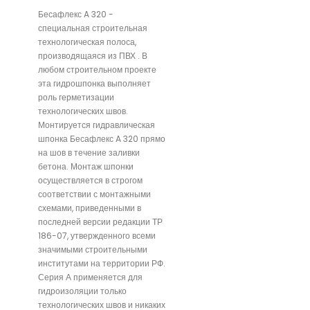
Бесафлекс A 320 -
специальная строительная
технологическая полоса,
производящаяся из ПВХ . В
любом строительном проекте
эта гидрошпонка выполняет
роль герметизации
технологических швов.
Монтируется гидравлическая
шпонка Бесафлекс A 320 прямо
на шов в течение заливки
бетона. Монтаж шпонки
осуществляется в строгом
соответствии с монтажными
схемами, приведенными в
последней версии редакции ТР
186-07, утвержденного всеми
значимыми строительными
институтами на территории РФ.
Серия А применяется для
гидроизоляции только
технологических швов и никаких