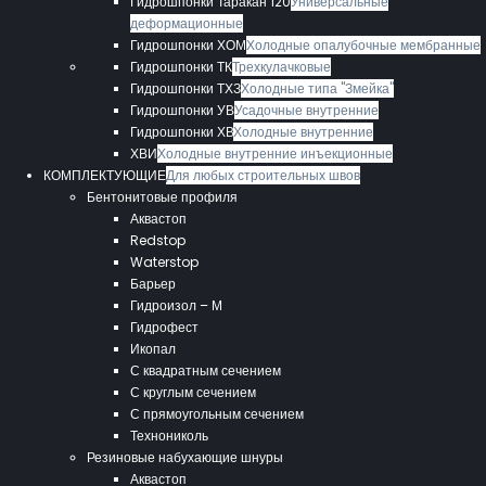
Гидрошпонки Таракан 120
Универсальные
деформационные
Гидрошпонки ХОМ
Холодные опалубочные мембранные
Гидрошпонки ТК
Трехкулачковые
Гидрошпонки ТХЗ
Холодные типа "Змейка"
Гидрошпонки УВ
Усадочные внутренние
Гидрошпонки ХВ
Холодные внутренние
ХВИ
Холодные внутренние инъекционные
КОМПЛЕКТУЮЩИЕ
Для любых строительных швов
Бентонитовые профиля
Аквастоп
Redstop
Waterstop
Барьер
Гидроизол – М
Гидрофест
Икопал
С квадратным сечением
С круглым сечением
С прямоугольным сечением
Технониколь
Резиновые набухающие шнуры
Аквастоп