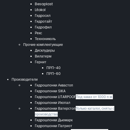
Besaplast
Litokol
Гидросил
Гидротайт
Гидрофил
Рекс
Технониколь
Прочие комплектующие
Дисклудеры
Вилатерм
Гернит
ПРП-40
ПРП-60
Производители
Гидрошпонки Аквастоп
Гидрошпонки SIKA
Гидрошпонки LITARPOOF
Под заказ от 1000 п.м.
Гидрошпонки Икопал
Гидрошпонки Ватерстоп
Только каталог, сняты с
производства
Гидрошпонки Дьюмарк
Гидропшонки Патриот