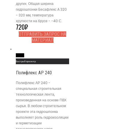
других. Общая ширина
гидрошпонки Бесафлекс A 320
- 320 мм, температура
хрупкости на брусе - -40 С.
720
₽
ОТПРАВИТЬ ЗАПРОС НА
МАТЕРИАЛ
Read More
Быстрый просмотр
Полифлекс АР 240
Полифлекс АР 240 -
специальная строительная
технологическая лента,
произведенная на основе ПВХ
сырья. В любом строительном
проекте эта гидрошпонка
выполняет роль гидроизоляции
и герметизации
технологических швов.