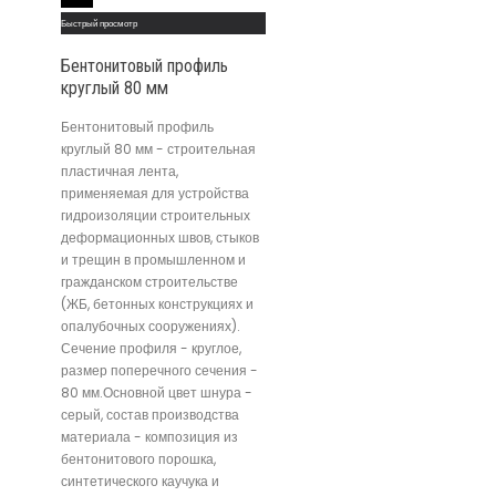
Read More
Быстрый просмотр
Бентонитовый профиль
круглый 80 мм
Бентонитовый профиль
круглый 80 мм - строительная
пластичная лента,
применяемая для устройства
гидроизоляции строительных
деформационных швов, стыков
и трещин в промышленном и
гражданском строительстве
(ЖБ, бетонных конструкциях и
опалубочных сооружениях).
Сечение профиля - круглое,
размер поперечного сечения -
80 мм.Основной цвет шнура -
серый, состав производства
материала - композиция из
бентонитового порошка,
синтетического каучука и