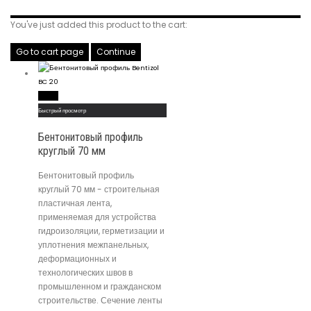
You've just added this product to the cart:
Go to cart page
Continue
Read More
Быстрый просмотр
Бентонитовый профиль
круглый 70 мм
Бентонитовый профиль
круглый 70 мм - строительная
пластичная лента,
применяемая для устройства
гидроизоляции, герметизации и
уплотнения межпанельных,
деформационных и
технологических швов в
промышленном и гражданском
строительстве. Сечение ленты