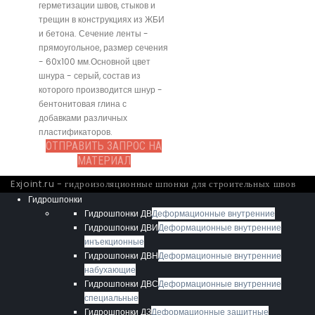
герметизации швов, стыков и
трещин в конструкциях из ЖБИ
и бетона. Сечение ленты -
прямоугольное, размер сечения
- 60x100 мм.Основной цвет
шнура - серый, состав из
которого производится шнур -
бентонитовая глина с
добавками различных
пластификаторов.
ОТПРАВИТЬ ЗАПРОС НА
МАТЕРИАЛ
Exjoint.ru - гидроизоляционные шпонки для строительных швов
Гидрошпонки
Гидрошпонки ДВ
Деформационные внутренние
Гидрошпонки ДВИ
Деформационные внутренние
инъекционные
Гидрошпонки ДВН
Деформационные внутренние
набухающие
Гидрошпонки ДВС
Деформационные внутренние
специальные
Гидрошпонки ДЗ
Деформационные защитные