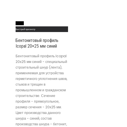
Read More
Быстрый просмотр
Бентонитовый профиль
Icopal 20×25 мм синий
Бентонитовый профиль Icopal
20x25 мм синий - специальный
строительный шнур (лента),
применяемая для устройства
герметичного уплотнения швов,
стыков и трещин в
промышленном и гражданском
строительстве. Сечение
профиля - прямоугольное,
размер сечения - 20x25 мм.
Цвет производства данного
шнура - синий, состав
производства шнура - бетонит,