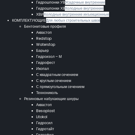
Гидрошпонки УВ
Усадочные внутренние
Гидрошпонки ХВ
Холодные внутренние
ХВИ
Холодные внутренние инъекционные
КОМПЛЕКТУЮЩИЕ
Для любых строительных швов
Бентонитовые профиля
Аквастоп
Redstop
Waterstop
Барьер
Гидроизол – М
Гидрофест
Икопал
С квадратным сечением
С круглым сечением
С прямоугольным сечением
Технониколь
Резиновые набухающие шнуры
Аквастоп
Besaplast
Litokol
Гидросил
Гидротайт
Гидрофил