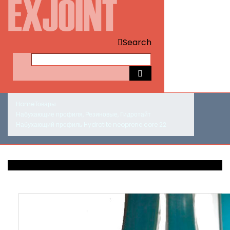
Search
Home
Товары
Набухающие профиля
,
Резиновые
,
Гидротайт
Набухающий профиль Hydrotite neoprene core 22