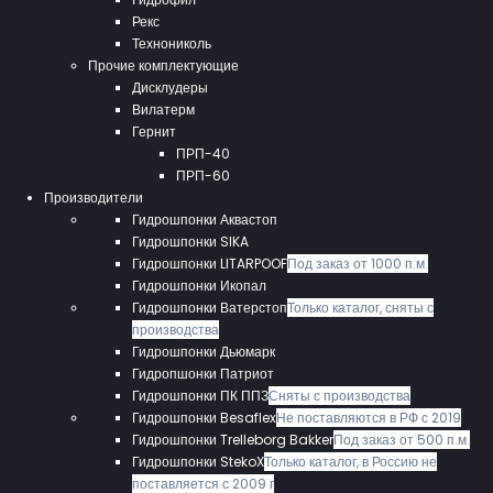
Рекс
Технониколь
Прочие комплектующие
Дисклудеры
Вилатерм
Гернит
ПРП-40
ПРП-60
Производители
Гидрошпонки Аквастоп
Гидрошпонки SIKA
Гидрошпонки LITARPOOF
Под заказ от 1000 п.м.
Гидрошпонки Икопал
Гидрошпонки Ватерстоп
Только каталог, сняты с
производства
Гидрошпонки Дьюмарк
Гидропшонки Патриот
Гидрошпонки ПК ППЗ
Сняты с производства
Гидрошпонки Besaflex
Не поставляются в РФ с 2019
Гидрошпонки Trelleborg Bakker
Под заказ от 500 п.м.
Гидрошпонки StekoX
Только каталог, в Россию не
поставляется с 2009 г