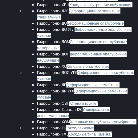
Гидрошпонки ХВН
Холодные внутренние набухающие
Гидрошпонки ДЗС
Деформационные защитные
специальные
Гидрошпонки ДО
Деформационные опалубочные
Гидрошпонки ДО УГЛ
Деформационные опалубочные
угловые
Гидрошпонки ДОМ
Деформационные опалубочные
мембранные
Гидрошпонки ДОН
Деформационные опалубочные
набухающие
Гидрошпонки ХО
Холодные опалубочные
Гидрошпонки ДОС УГЛ
Деформационные опалубочные
угловые
Гидрошпонки ДР
Деформационные ремонтные
Гидрошпонки ДР УГЛ
Деформационные ремонтные
угловые
Гидрошпонки СВГ
"Стена в грунте"
Гидрошпонки Таракан 120
Универсальные
деформационные
Гидрошпонки ХОМ
Холодные опалубочные мембранные
Гидрошпонки ТК
Трехкулачковые
Гидрошпонки ТХЗ
Холодные типа "Змейка"