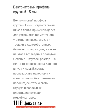
Бентонитовый профиль
круглый 15 мм
Бентонитовый профиль
круглый 15 мм - строительная
гибкая лента, применяющаяся
для устройства герметичного
уплотнения швов, стыков и
трещин в железобетонных,
бетонных контрукциях, а также
на этапе возведения опалубки.
Сечение - круглое, размер - 15
мм. Цвет производства данного
шнура - серый, состав
производства материала -
композиция из бентонитового
порошка, синтетического
каучука и различных
пластифицирующих
модификаторов.
111
₽
Цена за п.м.