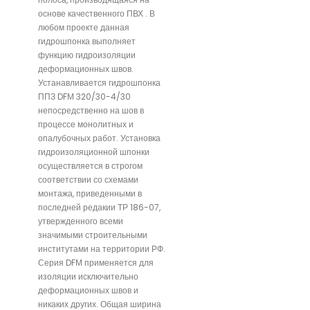
основе качественного ПВХ . В
любом проекте данная
гидрошпонка выполняет
функцию гидроизоляции
деформационных швов.
Устанавливается гидрошпонка
ППЗ DFМ 320/30-4/30
непосредственно на шов в
процессе монолитных и
опалубочных работ. Установка
гидроизоляционной шпонки
осуществляется в строгом
соответствии со схемами
монтажа, приведенными в
последней редакии ТР 186-07,
утвержденного всеми
значимыми строительными
институтами на территории РФ.
Серия DFМ применяется для
изоляции исключительно
деформационных швов и
никаких других. Общая ширина