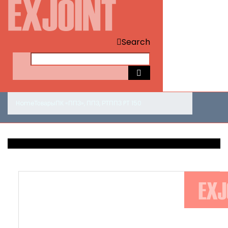
Search
Home
Товары
ПК «ППЗ»
,
ППЗ
,
РТ
ППЗ PT 150