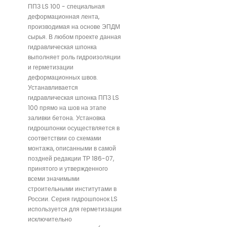
ППЗ LS 100 - специальная
деформационная лента,
производимая на основе ЭПДМ
сырья. В любом проекте данная
гидравлическая шпонка
выполняет роль гидроизоляции
и герметизации
деформационных швов.
Устанавливается
гидравлическая шпонка ППЗ LS
100 прямо на шов на этапе
заливки бетона. Установка
гидрошпонки осуществляется в
соответствии со схемами
монтажа, описанными в самой
поздней редакции ТР 186-07,
принятого и утвержденного
всеми значимыми
строительными институтами в
России. Серия гидрошпонок LS
используется для герметизации
исключительно