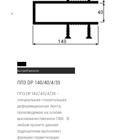
Read More
Быстрый просмотр
ППЗ DР 140/40/4/35
ППЗ DР 140/40/4/35 -
специальная строительная
деформационная лента,
производимая на основе
высококачественного ПВХ . В
любом проекте данная
гидрошпонка выполняет
функцию герметизации