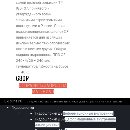
самой поздней редакции ТР
186-07, принятого и
утвержденного всеми
значимыми строительными
институтами в России. Серия
гидроизоляционных шпонок CF
применяется для изоляции
исключительно технологических
швов и никаких других. Общая
ширина гидрошпонки ППЗ CF
240-4/25 - 240 мм,
температура гибкости на брусе
- -40 С.
680
₽
ОТПРАВИТЬ ЗАПРОС НА
МАТЕРИАЛ
Exjoint.ru - гидроизоляционные шпонки для строительных швов
Гидрошпонки
Гидрошпонки ДВ
Деформационные внутренние
Гидрошпонки ДВИ
Деформационные внутренние
инъекционные