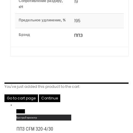
Сопротивление раздиру,
19
кН
Предельное удлинение, %
195
Брэнд
ППЗ
Related Products
You've just added this product to the cart:
Go to cart page
Continue
Read More
Быстрый просмотр
ППЗ CFM 320-4/30