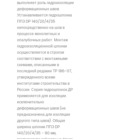
выполняет роль гидроизоляции
деформационных швов.
Устанавливается гидрошпонка
ППЗ DР 140/20/4/35
непосредственно на шов в
процессе монолитных и
опалубочных работ. Монтаж
гидроизоляционной шпонки
осуществляется в строгом
соответствии с монтажными
схемами, описанными в
последней редакии ТР 186-07,
утвержденного всеми
институтами строительства в
России. Серия гидрошпонок ДР
применяется для изоляции
исключительно
деформационных швов (не
предназначена для изоляции
другого типа швов). Общая
ширина шпонки ППЗ DР
140/20/4/35 - 90 мм,