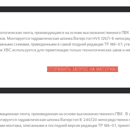
нологическая лента, производящаяся на основе высококачественного ПВХ
ов. Монтируется гидравлическая шпонка Ватерстоп HVS 125/1-6 непосред
тажными схемами, приведенными в самой поздней редакции ТР 186-07, у
к ХВС используется для герметизации только технологических швов и ни
ОТПРАВИТЬ ЗАПРОС НА МАТЕРИАЛ
мационная лента, произведенная на основе высококачественного ПВХ . В
ируется гидравлическая шпонка Ватерстоп IE 240/20 непосредственно н
мами монтажа, описанными в последней версии редакции ТР 186-07, прин