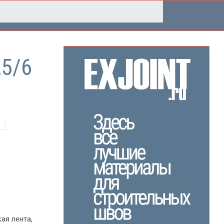
25/6
ая лента,