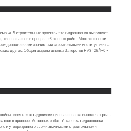
 сырья. В строительных проектах эта гидрошпонка выполняет
ственно на шов в процессе бетонных работ. Монтаж шпонки
твержденного всеми значимыми строительными институтами на
каких других. Общая ширина шпонки Ватерстоп HVS 125/1-6 -
 любом проекте эта гидроизоляционная шпонка выполняет роль
а шов в процессе бетонных работ. Установка гидрошпонки
ятого и утвержденного всеми значимыми строительными