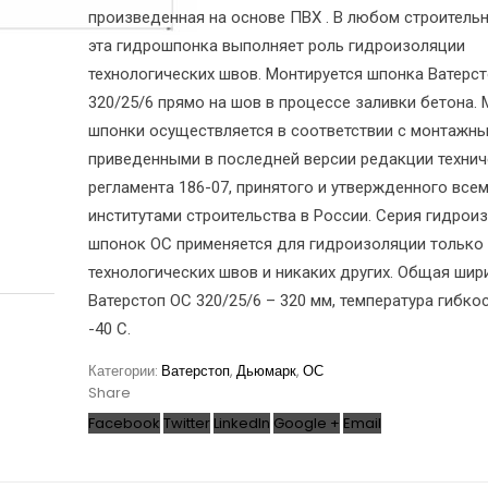
произведенная на основе ПВХ . В любом строитель
эта гидрошпонка выполняет роль гидроизоляции
технологических швов. Монтируется шпонка Ватерс
320/25/6 прямо на шов в процессе заливки бетона.
шпонки осуществляется в соответствии с монтажны
приведенными в последней версии редакции техни
регламента 186-07, принятого и утвержденного все
институтами строительства в России. Серия гидро
шпонок ОС применяется для гидроизоляции только
технологических швов и никаких других. Общая шир
Ватерстоп ОС 320/25/6 – 320 мм, температура гибкос
-40 С.
Категории:
Ватерстоп
,
Дьюмарк
,
ОС
Share
Facebook
Twitter
LinkedIn
Google +
Email