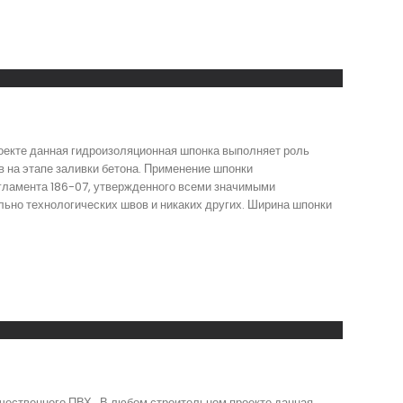
оекте данная гидроизоляционная шпонка выполняет роль
 на этапе заливки бетона. Применение шпонки
егламента 186-07, утвержденного всеми значимыми
ьно технологических швов и никаких других. Ширина шпонки
чественного ПВХ . В любом строительном проекте данная