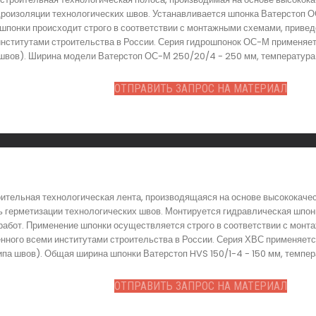
дроизоляции технологических швов. Устанавливается шпонка Ватерстоп 
шпонки происходит строго в соответствии с монтажными схемами, привед
 институтами строительства в России. Серия гидрошпонок ОС-М применяет
 швов). Ширина модели Ватерстоп ОС-М 250/20/4 - 250 мм, температура х
ОТПРАВИТЬ ЗАПРОС НА МАТЕРИАЛ
оительная технологическая лента, производящаяся на основе высококачес
 герметизации технологических швов. Монтируется гидравлическая шпон
работ. Применение шпонки осуществляется строго в соответствии с мон
енного всеми институтами строительства в России. Серия ХВС применяет
ипа швов). Общая ширина шпонки Ватерстоп HVS 150/1-4 - 150 мм, темпера
ОТПРАВИТЬ ЗАПРОС НА МАТЕРИАЛ