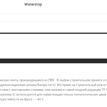
Waterstop
ическая лента, производящаяся из ПВХ . В любом строительном проекте э
идроизоляционная шпонка Ватерстоп IC 150 прямо на строительный шов в
тствии с монтажными схемами, описанными в самой поздней редакции ТР
ошпонок IC используется для герметизации только технологических швов
тура гибкости на брусе - -40 С.