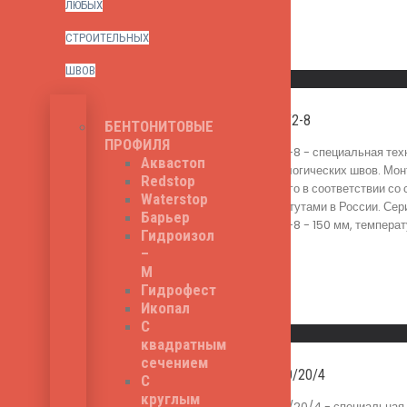
ЛЮБЫХ
СТРОИТЕЛЬНЫХ
Read More
ШВОВ
Быстрый просмотр
Ватерстоп HVS 150/2-8
БЕНТОНИТОВЫЕ
ПРОФИЛЯ
Ватерстоп HVS 150/2-8 - специальная тех
Аквастоп
гидроизоляции технологических швов. Мон
Redstop
осуществляется строго в соответствии со
Waterstop
строительными институтами в России. Сер
Барьер
Ватерстоп HVS 150/2-8 - 150 мм, температу
Гидроизол
950
₽
–
М
Гидрофест
Икопал
Read More
С
Быстрый просмотр
квадратным
сечением
Ватерстоп ОС-М 250/20/4
С
круглым
Ватерстоп ОС-М 250/20/4 - специальная с