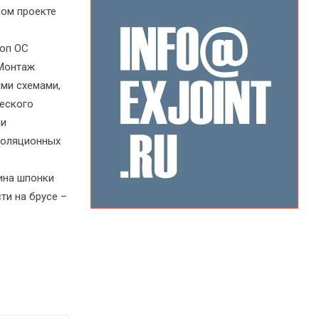
ном проекте
топ ОС
 Монтаж
ми схемами,
ческого
ми
изоляционных
ина шпонки
ти на брусе –