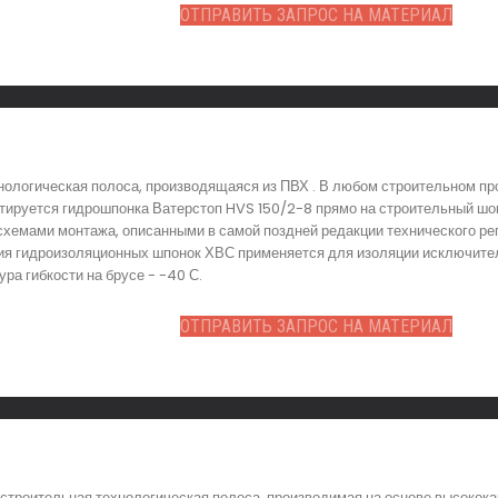
ОТПРАВИТЬ ЗАПРОС НА МАТЕРИАЛ
нологическая полоса, производящаяся из ПВХ . В любом строительном пр
тируется гидрошпонка Ватерстоп HVS 150/2-8 прямо на строительный шов
 схемами монтажа, описанными в самой поздней редакции технического р
ия гидроизоляционных шпонок ХВС применяется для изоляции исключител
ра гибкости на брусе - -40 С.
ОТПРАВИТЬ ЗАПРОС НА МАТЕРИАЛ
троительная технологическая полоса, производимая на основе высокока