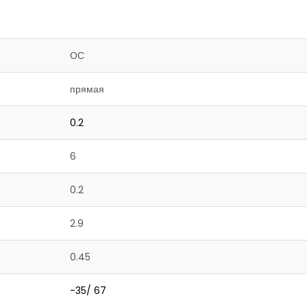
ОС
прямая
0.2
6
0.2
2.9
0.45
-35/ 67