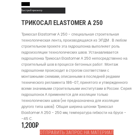
Read More
Быстрый просмотр
ТРИКОСАЛ ELASTOMER А 250
Трикосал Elastomer А 250 - специальная строительная
технологическая лента, производящаяся из ЭПДМ . В любом
строительном проекте эта гидрошпонка выполняет роль
гидроизоляции технологических швов. Устанавливается
гидрошпонка Трикосал Elastomer А 250 непосредственно на
строительный шов в процессе бетонных работ. Монтаж
гидрошпонки происходит в строгом соответствии с
монтажными схемами, описанными в последней редакии
технического регламента 186-07, принятого и утвержденного
всеми значимыми строительными институтами в России. Серия
гидрошпонок А применяется для изоляции только
технологических швов (не предназначена для изоляции
другого типа швов). Общая ширина шпонки Трикосал
Elastomer А 250 - 250 мм, температура гибкости на брусе -
-45 С.
1,200
₽
ОТПРАВИТЬ ЗАПРОС НА МАТЕРИАЛ