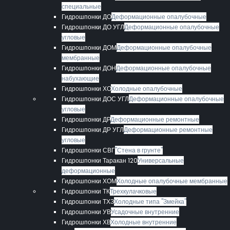
специальные
Гидрошпонки ДО
Деформационные опалубочные
Гидрошпонки ДО УГЛ
Деформационные опалубочные
угловые
Гидрошпонки ДОМ
Деформационные опалубочные
мембранные
Гидрошпонки ДОН
Деформационные опалубочные
набухающие
Гидрошпонки ХО
Холодные опалубочные
Гидрошпонки ДОС УГЛ
Деформационные опалубочные
угловые
Гидрошпонки ДР
Деформационные ремонтные
Гидрошпонки ДР УГЛ
Деформационные ремонтные
угловые
Гидрошпонки СВГ
"Стена в грунте"
Гидрошпонки Таракан 120
Универсальные
деформационные
Гидрошпонки ХОМ
Холодные опалубочные мембранные
Гидрошпонки ТК
Трехкулачковые
Гидрошпонки ТХЗ
Холодные типа "Змейка"
Гидрошпонки УВ
Усадочные внутренние
Гидрошпонки ХВ
Холодные внутренние