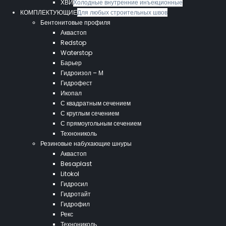
ХВИ
Холодные внутренние инъекционные
КОМПЛЕКТУЮЩИЕ
Для любых строительных швов
Бентонитовые профиля
Аквастоп
Redstop
Waterstop
Барьер
Гидроизол – М
Гидрофест
Икопал
С квадратным сечением
С круглым сечением
С прямоугольным сечением
Технониколь
Резиновые набухающие шнуры
Аквастоп
Besaplast
Litokol
Гидросил
Гидротайт
Гидрофил
Рекс
Технониколь