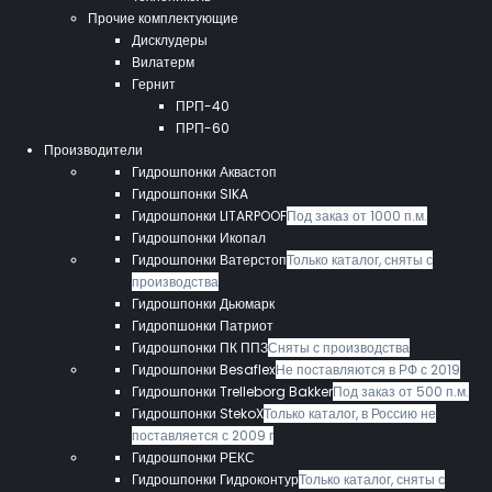
Прочие комплектующие
Дисклудеры
Вилатерм
Гернит
ПРП-40
ПРП-60
Производители
Гидрошпонки Аквастоп
Гидрошпонки SIKA
Гидрошпонки LITARPOOF
Под заказ от 1000 п.м.
Гидрошпонки Икопал
Гидрошпонки Ватерстоп
Только каталог, сняты с
производства
Гидрошпонки Дьюмарк
Гидропшонки Патриот
Гидрошпонки ПК ППЗ
Сняты с производства
Гидрошпонки Besaflex
Не поставляются в РФ с 2019
Гидрошпонки Trelleborg Bakker
Под заказ от 500 п.м.
Гидрошпонки StekoX
Только каталог, в Россию не
поставляется с 2009 г
Гидрошпонки РЕКС
Гидрошпонки Гидроконтур
Только каталог, сняты с