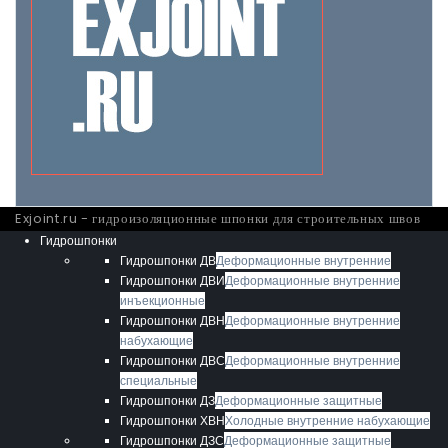
Exjoint.ru - гидроизоляционные шпонки для строительных швов
Гидрошпонки
Гидрошпонки ДВ
Деформационные внутренние
Гидрошпонки ДВИ
Деформационные внутренние
инъекционные
Гидрошпонки ДВН
Деформационные внутренние
набухающие
Гидрошпонки ДВС
Деформационные внутренние
специальные
Гидрошпонки ДЗ
Деформационные защитные
Гидрошпонки ХВН
Холодные внутренние набухающие
Гидрошпонки ДЗС
Деформационные защитные