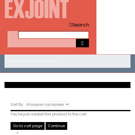
Search
Home
Товары
Sika
Tricosal
А
Sort By:
You've just added this product to the cart:
Go to cart page
Continue