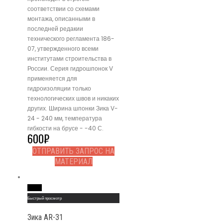
соответствии со схемами
монтажа, описанными в
последней редакии
технического регламента 186-
07, утвержденного всеми
институтами строительства в
России. Серия гидрошпонок V
применяется для
гидроизоляции только
технологических швов и никаких
других. Ширина шпонки Зика V-
24 - 240 мм, температура
гибкости на брусе - -40 С.
600
₽
ОТПРАВИТЬ ЗАПРОС НА
МАТЕРИАЛ
Read More
Быстрый просмотр
Зика AR-31