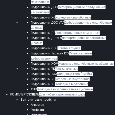
мембранные
Гидрошпонки ДОН
Деформационные опалубочные
набухающие
Гидрошпонки ХО
Холодные опалубочные
Гидрошпонки ДОС УГЛ
Деформационные опалубочные
угловые
Гидрошпонки ДР
Деформационные ремонтные
Гидрошпонки ДР УГЛ
Деформационные ремонтные
угловые
Гидрошпонки СВГ
"Стена в грунте"
Гидрошпонки Таракан 120
Универсальные
деформационные
Гидрошпонки ХОМ
Холодные опалубочные мембранные
Гидрошпонки ТК
Трехкулачковые
Гидрошпонки ТХЗ
Холодные типа "Змейка"
Гидрошпонки УВ
Усадочные внутренние
Гидрошпонки ХВ
Холодные внутренние
ХВИ
Холодные внутренние инъекционные
КОМПЛЕКТУЮЩИЕ
Для любых строительных швов
Бентонитовые профиля
Аквастоп
Redstop
Waterstop