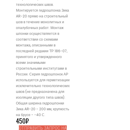
технологических швов.
Монтируется гидрошпонка Зика
AR-20 прямо на строительный
шов в течение монолитных и
опалубочных работ. Монтаж
шпонки осуществляется в
соответствии со схемами
монтажа, описанными в
последней редакии ТР 186-07,
принятого и утвержденного
всеми значимыми
строительными институтами в
России. Серия гидрошпонок АР
используется для герметизации
исключительно технологических
швов (не предназначена для
изоляции другого типа швов).
Общая ширина гидрошпонки
Зика AR-20 - 200 мм, хрупкость
на брусе - -40 С.
450
₽
ОТПРАВИТЬ ЗАПРОС НА