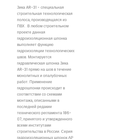
Зика AR-31 - специальная
строительная технологическая
полоса, производящаяся из
ПВХ . В любом строительном
проекте данная
гидроизоляционная шпонка
выполняет функцию
гидроизоляции технологических
швов. Монтируется
гидравлическая шпонка Зика
AR-31 прямо на шов в течение
монолитных и опалубочных
работ. Применение
гидрошпонки происходит в
соответствии со схемами
монтажа, описанными в
последней редакии
технического регламента 186-
07, принятого и утвержденного
всеми институтами
строительства в России. Серия
гидроизоляционных шпонок АР