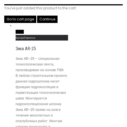
You've just added this product to the cart:
Go to cart page
Continue
Read More
Быстрый просмотр
Зика AR-25
Зика AR-25 - специальная
технологическая лента,
производимая на основе ПВХ .
В любом строительном проекте
данная гидрошпонка несет
функцию гидроизоляции и
герметизации технологических
швов. Монтируется
гидроизоляционная шпонка
Зика AR-25 прямо на шов в
течение монолитных и
опалубочных работ. Монтаж
шпонки происходит в