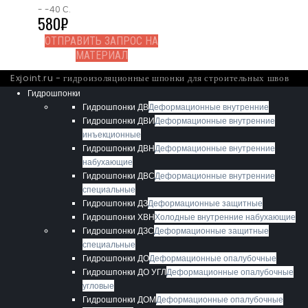
- -40 С.
580
₽
ОТПРАВИТЬ ЗАПРОС НА
МАТЕРИАЛ
Exjoint.ru - гидроизоляционные шпонки для строительных швов
Гидрошпонки
Гидрошпонки ДВ
Деформационные внутренние
Гидрошпонки ДВИ
Деформационные внутренние
инъекционные
Гидрошпонки ДВН
Деформационные внутренние
набухающие
Гидрошпонки ДВС
Деформационные внутренние
специальные
Гидрошпонки ДЗ
Деформационные защитные
Гидрошпонки ХВН
Холодные внутренние набухающие
Гидрошпонки ДЗС
Деформационные защитные
специальные
Гидрошпонки ДО
Деформационные опалубочные
Гидрошпонки ДО УГЛ
Деформационные опалубочные
угловые
Гидрошпонки ДОМ
Деформационные опалубочные