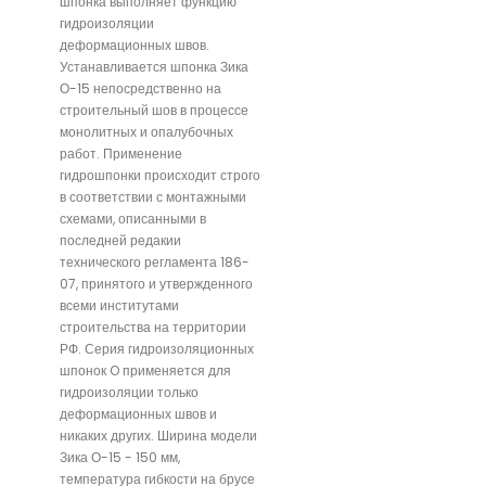
шпонка выполняет функцию
гидроизоляции
деформационных швов.
Устанавливается шпонка Зика
О-15 непосредственно на
строительный шов в процессе
монолитных и опалубочных
работ. Применение
гидрошпонки происходит строго
в соответствии с монтажными
схемами, описанными в
последней редакии
технического регламента 186-
07, принятого и утвержденного
всеми институтами
строительства на территории
РФ. Серия гидроизоляционных
шпонок O применяется для
гидроизоляции только
деформационных швов и
никаких других. Ширина модели
Зика О-15 - 150 мм,
температура гибкости на брусе