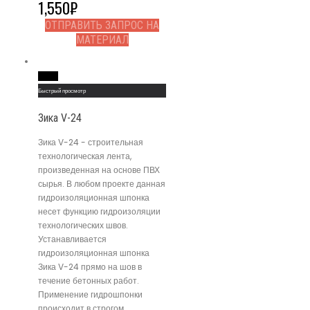
1,550
₽
ОТПРАВИТЬ ЗАПРОС НА
МАТЕРИАЛ
Read More
Быстрый просмотр
Зика V-24
Зика V-24 - строительная
технологическая лента,
произведенная на основе ПВХ
сырья. В любом проекте данная
гидроизоляционная шпонка
несет функцию гидроизоляции
технологических швов.
Устанавливается
гидроизоляционная шпонка
Зика V-24 прямо на шов в
течение бетонных работ.
Применение гидрошпонки
происходит в строгом