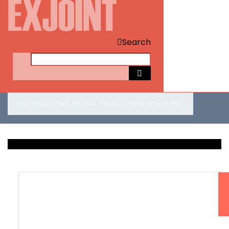
Search
Home
Товары
Sika
,
Tricosal
,
А
Трикосал Elastomer А 350