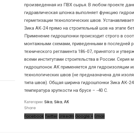
произведенная из ПВХ сырья. В любом проекте дан
гидравлическая шпонка выполняет функцию гидрои
герметизации технологических швов. Устанавливае
Зика АК-24 прямо на строительный шов на этапе бе
Применение гидрошпонки происходит строго в соот
монтажными схемами, приведенными в последней 
технического регламента 186-07, принятого и утве
всеми институтами строительства в России. Серия 
гидрошпонок АК применяется для гидроизоляции и
технологических швов (не предназначена для изоля
типа швов). Общая ширина гидрошпонки Зика АК-24 
температура хрупкости на брусе – -40 С.
Категории:
Sika
,
Sika
,
АК
Share
Facebook
Twitter
LinkedIn
Google +
Email