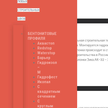
ЛЮБЫХ
СТРОИТЕЛЬНЫХ
Read More
ШВОВ
Быстрый просмотр
Зика АК-32
БЕНТОНИТОВЫЕ
ПРОФИЛЯ
Зика АК-32 - специальная строительная т
Аквастоп
технологических швов. Монтируется гидро
Redstop
гидроизоляционной шпонки происходит в с
Waterstop
всеми институтами строительства в России
Барьер
Общая ширина гидрошпонки Зика АК-32 - 3
Гидроизол
720
₽
–
М
Гидрофест
Икопал
Read More
С
Быстрый просмотр
квадратным
сечением
Зика V-20
С
круглым
Зика V-20 - строительная технологическа