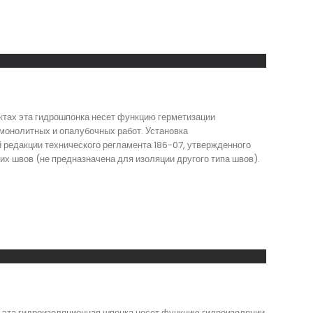
ктах эта гидрошпонка несет функцию герметизации
монолитных и опалубочных работ. Установка
 редакции технического регламента 186-07, утвержденного
их швов (не предназначена для изоляции другого типа швов).
х эта гидроизоляционная шпонка несет функцию гидроизоляции