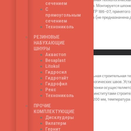
сечением
технологических швов. Монтируется шпонк
С
в последней редакии ТР 186-07, принятог
прямоугольным
технологических швов (не предназначена д
сечением
500
₽
Технониколь
РЕЗИНОВЫЕ
НАБУХАЮЩИЕ
Read More
ШНУРЫ
Быстрый просмотр
Аквастоп
Besaplast
Зика V-20L
Litokol
Гидросил
Зика V-20L - специальная строительная т
Гидротайт
гидроизоляции технологических швов. Уст
Гидрофил
гидроизоляционной шпонки осуществляется
Рекс
утвержденного всеми институтами строите
Технониколь
модели Зика V-20L - 200 мм, температура 
550
₽
ПРОЧИЕ
КОМПЛЕКТУЮЩИЕ
Дисклудеры
Вилатерм
Read More
Гернит