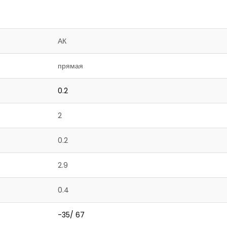
АК
прямая
0.2
2
0.2
2.9
0.4
-35/ 67