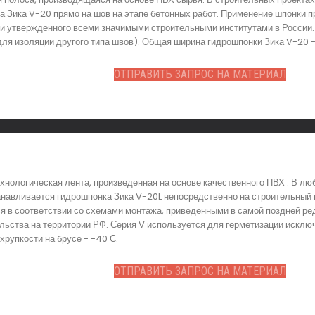
а Зика V-20 прямо на шов на этапе бетонных работ. Применение шпонки 
о и утвержденного всеми значимыми строительными институтами в России
ля изоляции другого типа швов). Общая ширина гидрошпонки Зика V-20 - 
ОТПРАВИТЬ ЗАПРОС НА МАТЕРИАЛ
ехнологическая лента, произведенная на основе качественного ПВХ . В л
анавливается гидрошпонка Зика V-20L непосредственно на строительный
 в соответствии со схемами монтажа, приведенными в самой поздней ред
льства на территории РФ. Серия V используется для герметизации исклю
хрупкости на брусе - -40 С.
ОТПРАВИТЬ ЗАПРОС НА МАТЕРИАЛ