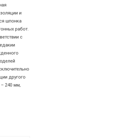
ная
золяции и
тся шпонка
тонных работ.
ветствии с
редакии
ржденного
моделей
сключительно
ции другого
– 240 мм,