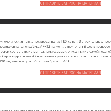
ОТПРАВИТЬ ЗАПРОС НА МАТЕРИАЛ
ехнологическая лента, произведенная из ПВХ сырья. В строительных прое
изоляционная шпонка Зика АК-32 прямо на строительный шов в процессе 
трогом соответствии с монтажными схемами, описанными в самой поздней
. Серия гидрошпонок АК применяется для изоляции только технологическ
20 мм, температура гибкости на брусе - -40 С.
ОТПРАВИТЬ ЗАПРОС НА МАТЕРИАЛ
я полоса, производящаяся на основе ПВХ сырья. В строительных проекта