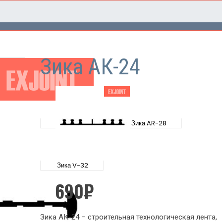
Зика АК-24
Зика AR-28
Зика V-32
690
₽
Зика АК-24 – строительная технологическая лента,