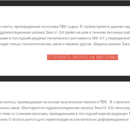
я лента, произведенная на основе ПВХ сырья. В любом проекте данная г
идроизоляционная шпонка Зика V-24 прямо на шов в течение бетонных ра
ными в последней редакии технического регламента 186-07, утвержденног
ции только технологических швов и никаких других. Ширина шпонки Зика 
ОТПРАВИТЬ ЗАПРОС НА МАТЕРИАЛ
 полоса, производимая на основе высококачественного ПВХ . В строите
нных швов. Монтируется гидроизоляционная шпонка Зика О-32L непосред
тствии со схемами монтажа, приведенными в последней версии редакции 
онок O используется для герметизации исключительно деформационных ш