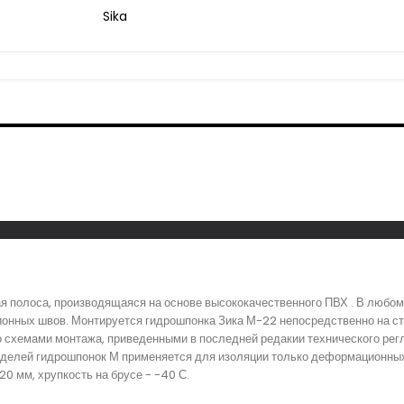
Sika
 полоса, производящаяся на основе высококачественного ПВХ . В любом
нных швов. Монтируется гидрошпонка Зика М-22 непосредственно на стр
о схемами монтажа, приведенными в последней редакии технического регл
оделей гидрошпонок М применяется для изоляции только деформационных 
0 мм, хрупкость на брусе - -40 С.