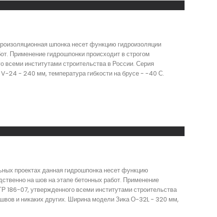
идроизоляционная шпонка несет функцию гидроизоляции
бот. Применение гидрошпонки происходит в строгом
о всеми институтами строительства в России. Серия
V-24 - 240 мм, температура гибкости на брусе - -40 С.
льных проектах данная гидрошпонка несет функцию
ственно на шов на этапе бетонных работ. Применение
ТР 186-07, утвержденного всеми институтами строительства
вов и никаких других. Ширина модели Зика О-32L - 320 мм,