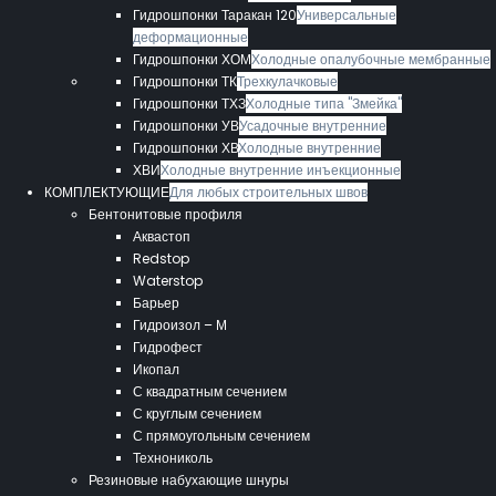
Гидрошпонки Таракан 120
Универсальные
деформационные
Гидрошпонки ХОМ
Холодные опалубочные мембранные
Гидрошпонки ТК
Трехкулачковые
Гидрошпонки ТХЗ
Холодные типа "Змейка"
Гидрошпонки УВ
Усадочные внутренние
Гидрошпонки ХВ
Холодные внутренние
ХВИ
Холодные внутренние инъекционные
КОМПЛЕКТУЮЩИЕ
Для любых строительных швов
Бентонитовые профиля
Аквастоп
Redstop
Waterstop
Барьер
Гидроизол – М
Гидрофест
Икопал
С квадратным сечением
С круглым сечением
С прямоугольным сечением
Технониколь
Резиновые набухающие шнуры