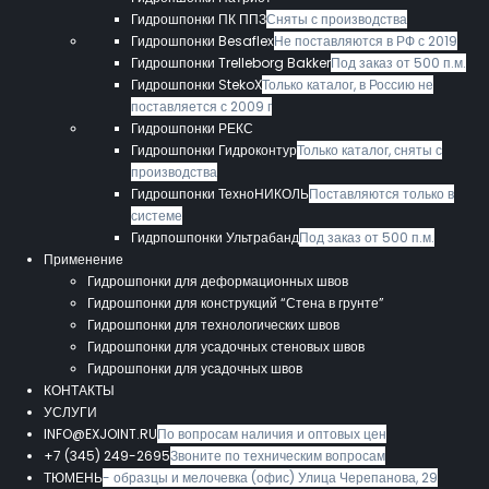
Гидрошпонки ПК ППЗ
Сняты с производства
Гидрошпонки Besaflex
Не поставляются в РФ с 2019
Гидрошпонки Trelleborg Bakker
Под заказ от 500 п.м.
Гидрошпонки StekoX
Только каталог, в Россию не
поставляется с 2009 г
Гидрошпонки РЕКС
Гидрошпонки Гидроконтур
Только каталог, сняты с
производства
Гидрошпонки ТехноНИКОЛЬ
Поставляются только в
системе
Гидрпошпонки Ультрабанд
Под заказ от 500 п.м.
Применение
Гидрошпонки для деформационных швов
Гидрошпонки для конструкций “Стена в грунте”
Гидрошпонки для технологических швов
Гидрошпонки для усадочных стеновых швов
Гидрошпонки для усадочных швов
КОНТАКТЫ
УСЛУГИ
INFO@EXJOINT.RU
По вопросам наличия и оптовых цен
+7 (345) 249-2695
Звоните по техническим вопросам
ТЮМЕНЬ
- образцы и мелочевка (офис) Улица Черепанова, 29