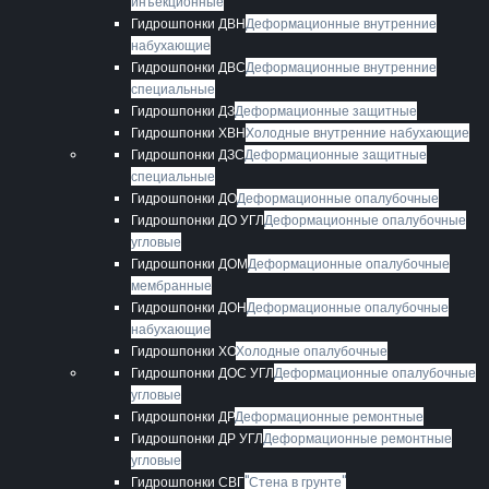
инъекционные
Гидрошпонки ДВН
Деформационные внутренние
набухающие
Гидрошпонки ДВС
Деформационные внутренние
специальные
Гидрошпонки ДЗ
Деформационные защитные
Гидрошпонки ХВН
Холодные внутренние набухающие
Гидрошпонки ДЗС
Деформационные защитные
специальные
Гидрошпонки ДО
Деформационные опалубочные
Гидрошпонки ДО УГЛ
Деформационные опалубочные
угловые
Гидрошпонки ДОМ
Деформационные опалубочные
мембранные
Гидрошпонки ДОН
Деформационные опалубочные
набухающие
Гидрошпонки ХО
Холодные опалубочные
Гидрошпонки ДОС УГЛ
Деформационные опалубочные
угловые
Гидрошпонки ДР
Деформационные ремонтные
Гидрошпонки ДР УГЛ
Деформационные ремонтные
угловые
Гидрошпонки СВГ
"Стена в грунте"