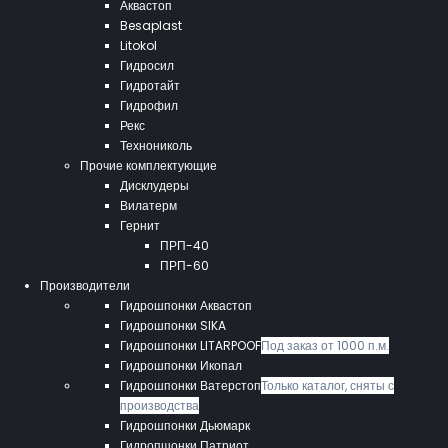
Аквастоп
Besaplast
Litokol
Гидросил
Гидротайт
Гидрофил
Рекс
Технониколь
Прочие комплектующие
Дисклудеры
Вилатерм
Гернит
ПРП-40
ПРП-60
Производители
Гидрошпонки Аквастоп
Гидрошпонки SIKA
Гидрошпонки LITARPOOF
Под заказ от 1000 п.м.
Гидрошпонки Икопал
Гидрошпонки Ватерстоп
Только каталог, сняты с
производства
Гидрошпонки Дьюмарк
Гидропшонки Патриот