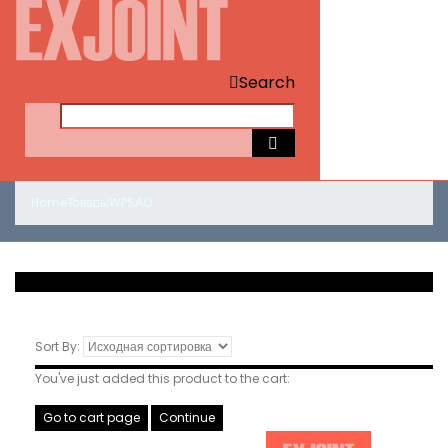
Search
Home
Товары
WPS
АО
Sort By:
You've just added this product to the cart:
Go to cart page
Continue