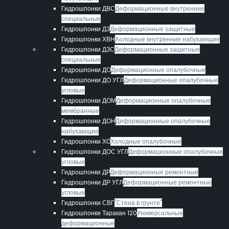
Гидрошпонки ДВС
Деформационные внутренние
специальные
Гидрошпонки ДЗ
Деформационные защитные
Гидрошпонки ХВН
Холодные внутренние набухающие
Гидрошпонки ДЗС
Деформационные защитные
специальные
Гидрошпонки ДО
Деформационные опалубочные
Гидрошпонки ДО УГЛ
Деформационные опалубочные
угловые
Гидрошпонки ДОМ
Деформационные опалубочные
мембранные
Гидрошпонки ДОН
Деформационные опалубочные
набухающие
Гидрошпонки ХО
Холодные опалубочные
Гидрошпонки ДОС УГЛ
Деформационные опалубочные
угловые
Гидрошпонки ДР
Деформационные ремонтные
Гидрошпонки ДР УГЛ
Деформационные ремонтные
угловые
Гидрошпонки СВГ
"Стена в грунте"
Гидрошпонки Таракан 120
Универсальные
деформационные