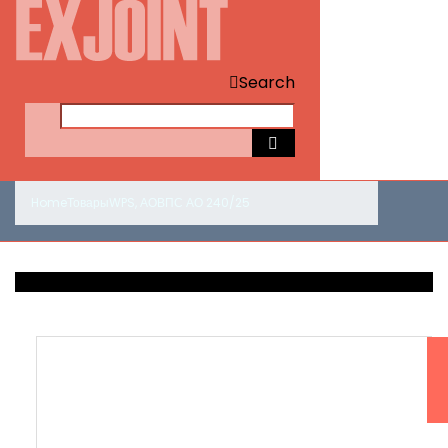
Search
Home
Товары
WPS
,
АО
ВПС АО 240/25