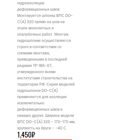
гидроизоляции
деформационных швов.
Монтируется шпонка ВПС DO-
C(A) 320 прямо на шов на
этапе монолитных и
опалубочных работ. Монтаж
гидрошпонки осуществляется
строго в соответствии со
схемами монтажа,
приведенными в последней
редакии ТР 186-07,
утвержденного всеми
институтами строительства на
территории РФ. Серия моделей
гидрошпонок DO-C(A)
применяется для изоляции
исключительно
деформационных швов и
никаких других. Ширина модели
ВПС DO-C(A) 320 - 170-170 мм,
хрупкость на брусе - -40 С.
1,450
₽