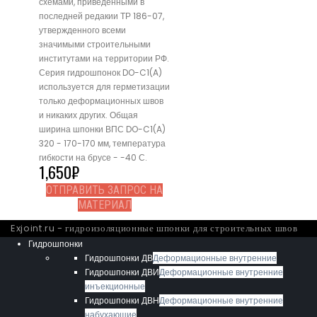
схемами, приведенными в
последней редакии ТР 186-07,
утвержденного всеми
значимыми строительными
институтами на территории РФ.
Серия гидрошпонок DO-C1(A)
используется для герметизации
только деформационных швов
и никаких других. Общая
ширина шпонки ВПС DO-C1(A)
320 - 170-170 мм, температура
гибкости на брусе - -40 С.
1,650
₽
ОТПРАВИТЬ ЗАПРОС НА
МАТЕРИАЛ
Exjoint.ru - гидроизоляционные шпонки для строительных швов
Гидрошпонки
Гидрошпонки ДВ
Деформационные внутренние
Гидрошпонки ДВИ
Деформационные внутренние
инъекционные
Гидрошпонки ДВН
Деформационные внутренние
набухающие