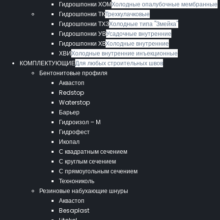
Гидрошпонки ХОМ
Холодные опалубочные мембранные
Гидрошпонки ТК
Трехкулачковые
Гидрошпонки ТХЗ
Холодные типа "Змейка"
Гидрошпонки УВ
Усадочные внутренние
Гидрошпонки ХВ
Холодные внутренние
ХВИ
Холодные внутренние инъекционные
КОМПЛЕКТУЮЩИЕ
Для любых строительных швов
Бентонитовые профиля
Аквастоп
Redstop
Waterstop
Барьер
Гидроизол – М
Гидрофест
Икопал
С квадратным сечением
С круглым сечением
С прямоугольным сечением
Технониколь
Резиновые набухающие шнуры
Аквастоп
Besaplast