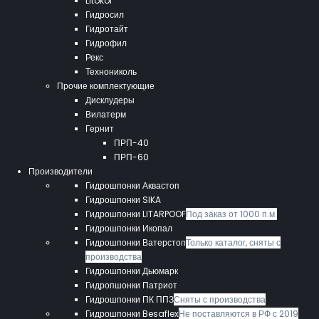
Litokol
Гидросил
Гидротайт
Гидрофил
Рекс
Технониколь
Прочие комплектующие
Дисклудеры
Вилатерм
Гернит
ПРП-40
ПРП-60
Производители
Гидрошпонки Аквастоп
Гидрошпонки SIKA
Гидрошпонки LITARPOOF
Под заказ от 1000 п.м.
Гидрошпонки Икопал
Гидрошпонки Ватерстоп
Только каталог, сняты с
производства
Гидрошпонки Дьюмарк
Гидропшонки Патриот
Гидрошпонки ПК ППЗ
Сняты с производства
Гидрошпонки Besaflex
Не поставляются в РФ с 2019