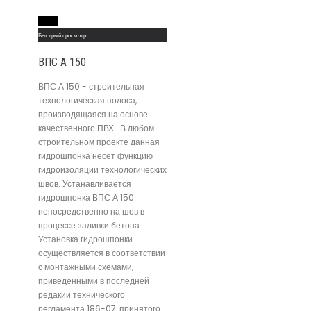
Read More
Быстрый просмотр
ВПС А 150
ВПС А 150 - строительная
технологическая полоса,
производящаяся на основе
качественного ПВХ . В любом
строительном проекте данная
гидрошпонка несет функцию
гидроизоляции технологических
швов. Устанавливается
гидрошпонка ВПС А 150
непосредственно на шов в
процессе заливки бетона.
Установка гидрошпонки
осуществляется в соответствии
с монтажными схемами,
приведенными в последней
редакии технического
регламента 186-07, принятого