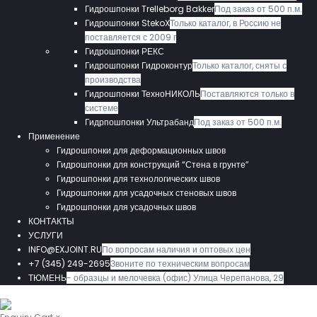
Гидрошпонки Trelleborg Bakker
Под заказ от 500 п.м.
Гидрошпонки StekoX
Только каталог, в Россию не
поставляется с 2009 г
Гидрошпонки РЕКС
Гидрошпонки Гидроконтур
Только каталог, сняты с
производства
Гидрошпонки ТехноНИКОЛЬ
Поставляются только в
системе
Гидрпошпонки Ультрабанд
Под заказ от 500 п.м.
Применение
Гидрошпонки для деформационных швов
Гидрошпонки для конструкций “Стена в грунте”
Гидрошпонки для технологических швов
Гидрошпонки для усадочных стеновых швов
Гидрошпонки для усадочных швов
КОНТАКТЫ
УСЛУГИ
INFO@EXJOINT.RU
По вопросам наличия и оптовых цен
+7 (345) 249-2695
Звоните по техническим вопросам
ТЮМЕНЬ
- образцы и мелочевка (офис) Улица Черепанова, 29