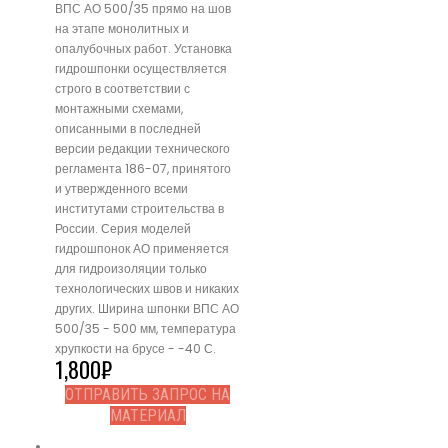
ВПС АО 500/35 прямо на шов
на этапе монолитных и
опалубочных работ. Установка
гидрошпонки осуществляется
строго в соответствии с
монтажными схемами,
описанными в последней
версии редакции технического
регламента 186-07, принятого
и утвержденного всеми
институтами строительства в
России. Серия моделей
гидрошпонок АО применяется
для гидроизоляции только
технологических швов и никаких
других. Ширина шпонки ВПС АО
500/35 - 500 мм, температура
хрупкости на брусе - -40 С.
1,800
₽
ОТПРАВИТЬ ЗАПРОС НА
МАТЕРИАЛ