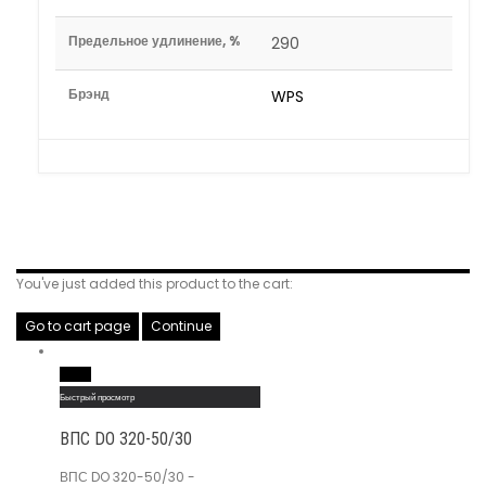
Предельное удлинение, %
290
Брэнд
WPS
Related Products
You've just added this product to the cart:
Go to cart page
Continue
Read More
Быстрый просмотр
ВПС DO 320-50/30
ВПС DO 320-50/30 -