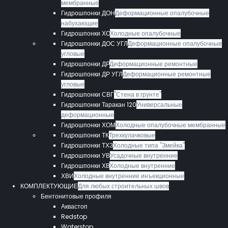
мембранные
Гидрошпонки ДОН
Деформационные опалубочные
набухающие
Гидрошпонки ХО
Холодные опалубочные
Гидрошпонки ДОС УГЛ
Деформационные опалубочные
угловые
Гидрошпонки ДР
Деформационные ремонтные
Гидрошпонки ДР УГЛ
Деформационные ремонтные
угловые
Гидрошпонки СВГ
"Стена в грунте"
Гидрошпонки Таракан 120
Универсальные
деформационные
Гидрошпонки ХОМ
Холодные опалубочные мембранные
Гидрошпонки ТК
Трехкулачковые
Гидрошпонки ТХЗ
Холодные типа "Змейка"
Гидрошпонки УВ
Усадочные внутренние
Гидрошпонки ХВ
Холодные внутренние
ХВИ
Холодные внутренние инъекционные
КОМПЛЕКТУЮЩИЕ
Для любых строительных швов
Бентонитовые профиля
Аквастоп
Redstop
Waterstop