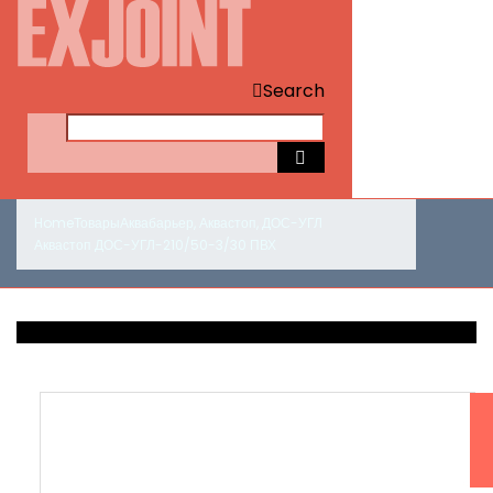
Search
Home
Товары
Аквабарьер
,
Аквастоп
,
ДОС-УГЛ
Аквастоп ДОС-УГЛ-210/50-3/30 ПВХ