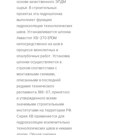
основе качественного ЭПДМ
сырья. В строительных
проектах эта гидрошпонка
выполняет функцию
гидроизоляции технологических
швов. Устанавливается шпонка
Аквастоп ХВ-270 EPDM
непосредственно на шов в
процессе монолитных и
опалубочных работ. Установка
шпонки осуществляется в
строгом соответствии с
монтажными схемами,
описанными в последней
редакии технического
регламента 186-07, принятого
и утвержденного всеми
значимыми строительными
институтами на территории РФ.
Серия ХВ применяется для
гидроизоляции исключительно
технологических швов и никаких
других. Общая ширина