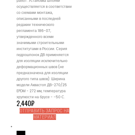
работ. Установка шпонки
осуществляется в соответствии
со схемами монтажа,
описанными в последней
редакии технического
регламента 186-07,
утвержденного всеми
значимыми строительными
институтами в России. Серия
гидрошпонок ДВ применяется
для изоляции исключительно
деформационных швов (не
предназначена для изоляции
другого типа швов). Ширина
модели Аквастоп ДВ-270/25
EPDM - 272 мм, температура
хрупкости на брусе - -50 С.
2,440
₽
ОТПРАВИТЬ ЗАПРОС НА
МАТЕРИАЛ
Read More