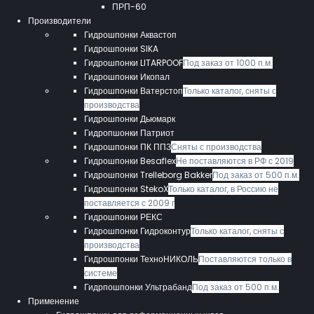
ПРП-60
Производители
Гидрошпонки Аквастоп
Гидрошпонки SIKA
Гидрошпонки LITARPOOF
Под заказ от 1000 п.м.
Гидрошпонки Икопал
Гидрошпонки Ватерстоп
Только каталог, сняты с
производства
Гидрошпонки Дьюмарк
Гидропшонки Патриот
Гидрошпонки ПК ППЗ
Сняты с производства
Гидрошпонки Besaflex
Не поставляются в РФ с 2019
Гидрошпонки Trelleborg Bakker
Под заказ от 500 п.м.
Гидрошпонки StekoX
Только каталог, в Россию не
поставляется с 2009 г
Гидрошпонки РЕКС
Гидрошпонки Гидроконтур
Только каталог, сняты с
производства
Гидрошпонки ТехноНИКОЛЬ
Поставляются только в
системе
Гидрпошпонки Ультрабанд
Под заказ от 500 п.м.
Применение