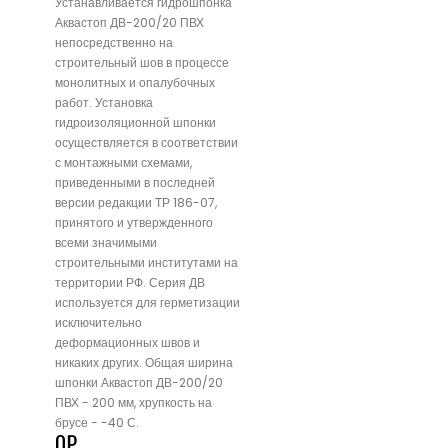
Устанавливается гидрошпонка
Аквастоп ДВ-200/20 ПВХ
непосредственно на
строительный шов в процессе
монолитных и опалубочных
работ. Установка
гидроизоляционной шпонки
осуществляется в соответствии
с монтажными схемами,
приведенными в последней
версии редакции ТР 186-07,
принятого и утвержденного
всеми значимыми
строительными институтами на
территории РФ. Серия ДВ
используется для герметизации
исключительно
деформационных швов и
никаких других. Общая ширина
шпонки Аквастоп ДВ-200/20
ПВХ - 200 мм, хрупкость на
брусе - -40 С.
0
₽