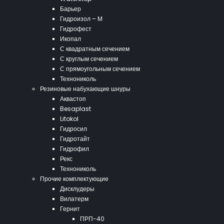
Барьер
Гидроизол – М
Гидрофест
Икопал
С квадратным сечением
С круглым сечением
С прямоугольным сечением
Технониколь
Резиновые набухающие шнуры
Аквастоп
Besaplast
Litokol
Гидросил
Гидротайт
Гидрофил
Рекс
Технониколь
Прочие комплектующие
Дисклудеры
Вилатерм
Гернит
ПРП-40