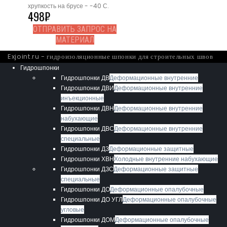
хрупкость на брусе - -40 С.
498
₽
ОТПРАВИТЬ ЗАПРОС НА
МАТЕРИАЛ
Exjoint.ru - гидроизоляционные шпонки для строительных швов
Гидрошпонки
Гидрошпонки ДВ
Деформационные внутренние
Гидрошпонки ДВИ
Деформационные внутренние
инъекционные
Гидрошпонки ДВН
Деформационные внутренние
набухающие
Гидрошпонки ДВС
Деформационные внутренние
специальные
Гидрошпонки ДЗ
Деформационные защитные
Гидрошпонки ХВН
Холодные внутренние набухающие
Гидрошпонки ДЗС
Деформационные защитные
специальные
Гидрошпонки ДО
Деформационные опалубочные
Гидрошпонки ДО УГЛ
Деформационные опалубочные
угловые
Гидрошпонки ДОМ
Деформационные опалубочные