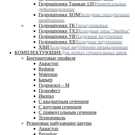
Гидрошпонки Таракан 120
Универсальные
деформационные
Гидрошпонки ХОМ
Холодные опалубочные
мембранные
Гидрошпонки ТК
Трехкулачковые
Гидрошпонки ТХЗ
Холодные типа "Змейка"
Гидрошпонки УВ
Усадочные внутренние
Гидрошпонки ХВ
Холодные внутренние
ХВИ
Холодные внутренние инъекционные
КОМПЛЕКТУЮЩИЕ
Для любых строительных швов
Бентонитовые профиля
Аквастоп
Redstop
Waterstop
Барьер
Гидроизол – М
Гидрофест
Икопал
С квадратным сечением
С круглым сечением
С прямоугольным сечением
Технониколь
Резиновые набухающие шнуры
Аквастоп
Besaplast