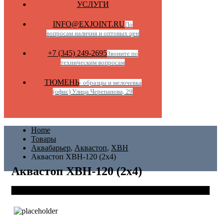
УСЛУГИ
INFO@EXJOINT.RU
По
вопросам наличия и оптовых цен
+7 (345) 249-2695
Звоните по
техническим вопросам
ТЮМЕНЬ
- образцы и мелочевка
(офис) Улица Черепанова, 29
Home
Товары
Аквабарьер
,
Аквастоп
,
ХВН
Аквастоп ХВН-120 (2х4)
Аквастоп ХВН-120 (2х4)