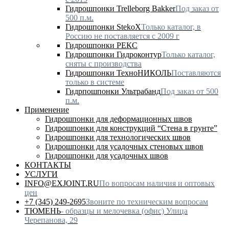
Гидрошпонки Trelleborg Bakker
Под заказ от
500 п.м.
Гидрошпонки StekoX
Только каталог, в
Россию не поставляется с 2009 г
Гидрошпонки РЕКС
Гидрошпонки Гидроконтур
Только каталог,
сняты с производства
Гидрошпонки ТехноНИКОЛЬ
Поставляются
только в системе
Гидрпошпонки Ультрабанд
Под заказ от 500
п.м.
Применение
Гидрошпонки для деформационных швов
Гидрошпонки для конструкций “Стена в грунте”
Гидрошпонки для технологических швов
Гидрошпонки для усадочных стеновых швов
Гидрошпонки для усадочных швов
КОНТАКТЫ
УСЛУГИ
INFO@EXJOINT.RU
По вопросам наличия и оптовых
цен
+7 (345) 249-2695
Звоните по техническим вопросам
ТЮМЕНЬ
- образцы и мелочевка (офис) Улица
Черепанова, 29