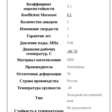
Коэффициент
0.2
морозостойкости
Koefficient Morozost
0.2
Количество анкеров
2
Изменение твердости
3
Гарантия лет
5
Давление воды, МПа
0.66
Диапазон рабочих
-40/ 70
температур, С
Материал изготовления
ПВХ
Производитель
Аквабарьер
Остаточная деформация
50
Страна производства
Россия
Температура хрупкости
-40
Холодный внутренний
Тип
шов
Не допускаются
Стойкость к температурам