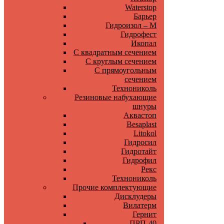
Waterstop
Барьер
Гидроизол – М
Гидрофест
Икопал
С квадратным сечением
С круглым сечением
С прямоугольным
сечением
Технониколь
Резиновые набухающие
шнуры
Аквастоп
Besaplast
Litokol
Гидросил
Гидротайт
Гидрофил
Рекс
Технониколь
Прочие комплектующие
Дисклудеры
Вилатерм
Гернит
ПРП-40