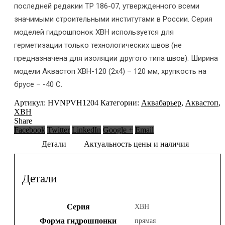
последней редакии ТР 186-07, утвержденного всеми
значимыми строительными институтами в России. Серия
моделей гидрошпонок ХВН используется для
герметизации только технологических швов (не
предназначена для изоляции другого типа швов). Ширина
модели Аквастоп ХВН-120 (2х4) – 120 мм, хрупкость на
брусе – -40 С.
Артикул:
HVNPVH1204
Категории:
Аквабарьер
,
Аквастоп
,
ХВН
Share
Facebook
Twitter
LinkedIn
Google +
Email
Детали
Актуальность цены и наличия
Детали
Серия
ХВН
Форма гидрошпонки
прямая