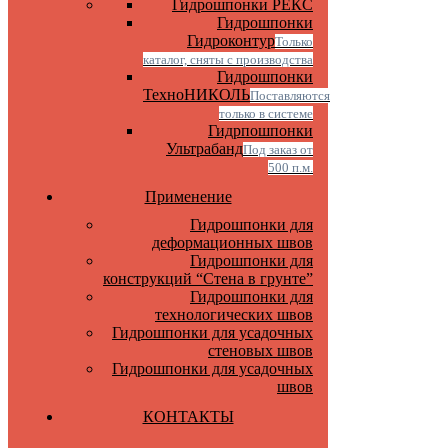
Гидрошпонки РЕКС
Гидрошпонки
Гидроконтур
Только
каталог, сняты с производства
Гидрошпонки
ТехноНИКОЛЬ
Поставляются
только в системе
Гидрпошпонки
Ультрабанд
Под заказ от
500 п.м.
Применение
Гидрошпонки для
деформационных швов
Гидрошпонки для
конструкций “Стена в грунте”
Гидрошпонки для
технологических швов
Гидрошпонки для усадочных
стеновых швов
Гидрошпонки для усадочных
швов
КОНТАКТЫ