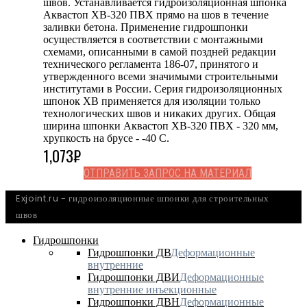
швов. Устанавливается гидроизоляционная шпонка
Аквастоп ХВ-320 ПВХ прямо на шов в течение
заливки бетона. Применение гидрошпонки
осуществляется в соответствии с монтажными
схемами, описанными в самой поздней редакции
технического регламента 186-07, принятого и
утвержденного всеми значимыми строительными
институтами в России. Серия гидроизоляционных
шпонок ХВ применяется для изоляции только
технологических швов и никаких других. Общая
ширина шпонки Аквастоп ХВ-320 ПВХ - 320 мм,
хрупкость на брусе - -40 С.
1,073
₽
ОТПРАВИТЬ ЗАПРОС НА МАТЕРИАЛ
Exjoint.ru - гидроизоляционные шпонки для строительных
швов
Гидрошпонки
Гидрошпонки ДВ
Деформационные
внутренние
Гидрошпонки ДВИ
Деформационные
внутренние инъекционные
Гидрошпонки ДВН
Деформационные