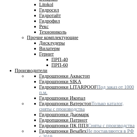
Litokol
Гидросил
Гидротайт
Гидрофил
Рекс
Технониколь
Прочие комплектующие
Дисклудеры
Вилатерм
Гернит
ПРП-40
ПРП-60
Производители
Гидрошпонки Аквастоп
Гидрошпонки SIKA
Гидрошпонки LITARPOOF
Под заказ от 1000
п.м.
Гидрошпонки Икопал
Гидрошпонки Ватерстоп
Только каталог,
сняты с производства
Гидрошпонки Дьюмарк
Гидропшонки Патриот
Гидрошпонки ПК ППЗ
Сняты с производства
Гидрошпонки Besaflex
Не поставляются в РФ
с 2019