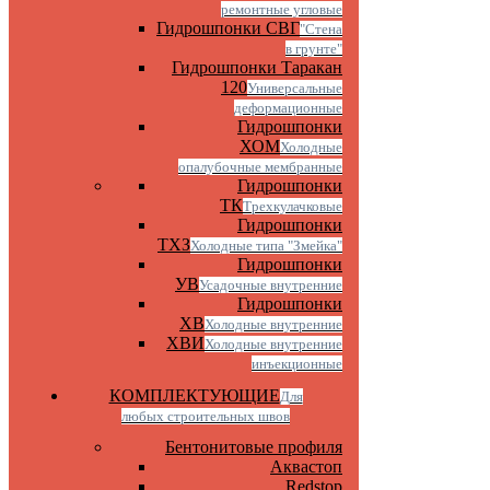
ремонтные угловые
Гидрошпонки СВГ
"Стена
в грунте"
Гидрошпонки Таракан
120
Универсальные
деформационные
Гидрошпонки
ХОМ
Холодные
опалубочные мембранные
Гидрошпонки
ТК
Трехкулачковые
Гидрошпонки
ТХЗ
Холодные типа "Змейка"
Гидрошпонки
УВ
Усадочные внутренние
Гидрошпонки
ХВ
Холодные внутренние
ХВИ
Холодные внутренние
инъекционные
КОМПЛЕКТУЮЩИЕ
Для
любых строительных швов
Бентонитовые профиля
Аквастоп
Redstop