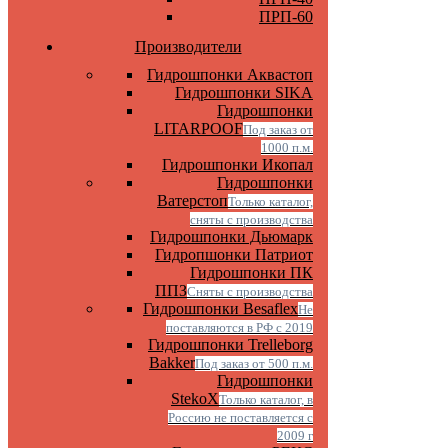
ПРП-60
Производители
Гидрошпонки Аквастоп
Гидрошпонки SIKA
Гидрошпонки
LITARPOOF
Под заказ от
1000 п.м.
Гидрошпонки Икопал
Гидрошпонки
Ватерстоп
Только каталог,
сняты с производства
Гидрошпонки Дьюмарк
Гидропшонки Патриот
Гидрошпонки ПК
ППЗ
Сняты с производства
Гидрошпонки Besaflex
Не
поставляются в РФ с 2019
Гидрошпонки Trelleborg
Bakker
Под заказ от 500 п.м.
Гидрошпонки
StekoX
Только каталог, в
Россию не поставляется с
2009 г