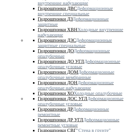
внутренние набухающие
Гидрошпонки ДВС
Деформационные
внутренние специальные
Гидрошпонки ДЗ
Деформационные
защитные
Гидрошпонки ХВН
Холодные внутренние
набухающие
Гидрошпонки ДЗС
Деформационные
защитные специальные
Гидрошпонки ДО
Деформационные
опалубочные
Гидрошпонки ДО УГЛ
Деформационные
опалубочные угловые
Гидрошпонки ДОМ
Деформационные
опалубочные мембранные
Гидрошпонки ДОН
Деформационные
опалубочные набухающие
Гидрошпонки ХО
Холодные опалубочные
Гидрошпонки ДОС УГЛ
Деформационные
опалубочные угловые
Гидрошпонки ДР
Деформационные
ремонтные
Гидрошпонки ДР УГЛ
Деформационные
ремонтные угловые
Гидрошпонки СВГ
"Стена в грунте"