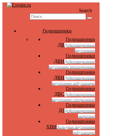
Search
Гидрошпонки
Гидрошпонки
ДВ
Деформационные
внутренние
Гидрошпонки
ДВИ
Деформационные
внутренние инъекционные
Гидрошпонки
ДВН
Деформационные
внутренние набухающие
Гидрошпонки
ДВС
Деформационные
внутренние специальные
Гидрошпонки
ДЗ
Деформационные
защитные
Гидрошпонки
ХВН
Холодные внутренние
набухающие