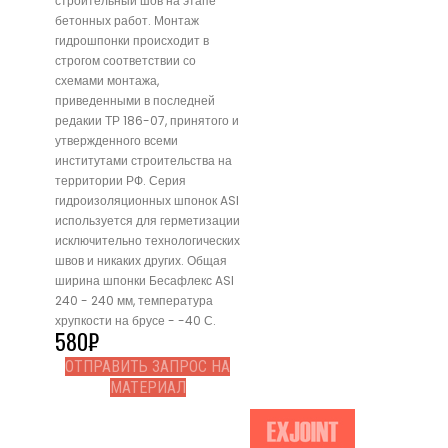
строительный шов на этапе
бетонных работ. Монтаж
гидрошпонки происходит в
строгом соответствии со
схемами монтажа,
приведенными в последней
редакии ТР 186-07, принятого и
утвержденного всеми
институтами строительства на
территории РФ. Серия
гидроизоляционных шпонок ASI
используется для герметизации
исключительно технологических
швов и никаких других. Общая
ширина шпонки Бесафлекс ASI
240 - 240 мм, температура
хрупкости на брусе - -40 С.
580
₽
ОТПРАВИТЬ ЗАПРОС НА
МАТЕРИАЛ