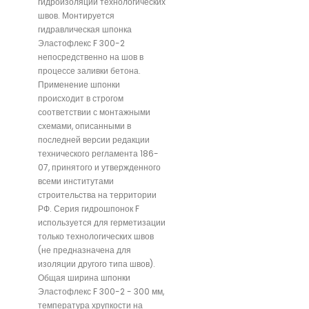
гидроизоляции технологических
швов. Монтируется
гидравлическая шпонка
Эластофлекс F 300-2
непосредственно на шов в
процессе заливки бетона.
Применение шпонки
происходит в строгом
соответствии с монтажными
схемами, описанными в
последней версии редакции
технического регламента 186-
07, принятого и утвержденного
всеми институтами
строительства на территории
РФ. Серия гидрошпонок F
используется для герметизации
только технологических швов
(не предназначена для
изоляции другого типа швов).
Общая ширина шпонки
Эластофлекс F 300-2 - 300 мм,
температура хрупкости на