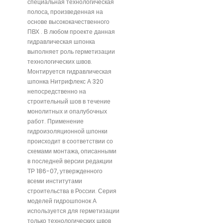
специальная технологическая
полоса, произведенная на
основе высококачественного
ПВХ . В любом проекте данная
гидравлическая шпонка
выполняет роль герметизации
технологических швов.
Монтируется гидравлическая
шпонка Нитрифлекс А 320
непосредственно на
строительный шов в течение
монолитных и опалубочных
работ. Применение
гидроизоляционной шпонки
происходит в соответствии со
схемами монтажа, описанными
в последней версии редакции
ТР 186-07, утвержденного
всеми институтами
строительства в России. Серия
моделей гидрошпонок А
используется для герметизации
только технологических швов