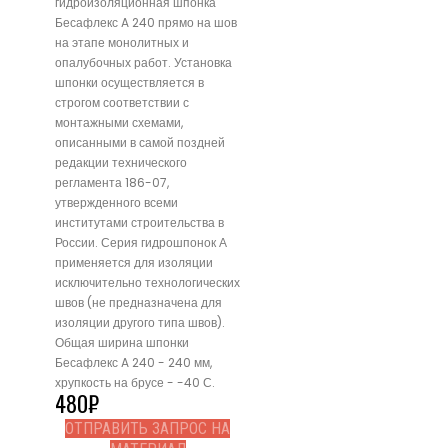
гидроизоляционная шпонка
Бесафлекс A 240 прямо на шов
на этапе монолитных и
опалубочных работ. Установка
шпонки осуществляется в
строгом соответствии с
монтажными схемами,
описанными в самой поздней
редакции технического
регламента 186-07,
утвержденного всеми
институтами строительства в
России. Серия гидрошпонок А
применяется для изоляции
исключительно технологических
швов (не предназначена для
изоляции другого типа швов).
Общая ширина шпонки
Бесафлекс A 240 - 240 мм,
хрупкость на брусе - -40 С.
480
₽
ОТПРАВИТЬ ЗАПРОС НА