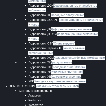
мембранные
Гидрошпонки ДОН
Деформационные опалубочные
набухающие
Гидрошпонки ХО
Холодные опалубочные
Гидрошпонки ДОС УГЛ
Деформационные опалубочные
угловые
Гидрошпонки ДР
Деформационные ремонтные
Гидрошпонки ДР УГЛ
Деформационные ремонтные
угловые
Гидрошпонки СВГ
"Стена в грунте"
Гидрошпонки Таракан 120
Универсальные
деформационные
Гидрошпонки ХОМ
Холодные опалубочные мембранные
Гидрошпонки ТК
Трехкулачковые
Гидрошпонки ТХЗ
Холодные типа "Змейка"
Гидрошпонки УВ
Усадочные внутренние
Гидрошпонки ХВ
Холодные внутренние
ХВИ
Холодные внутренние инъекционные
КОМПЛЕКТУЮЩИЕ
Для любых строительных швов
Бентонитовые профиля
Аквастоп
Redstop
Waterstop