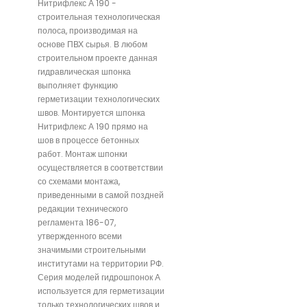
Нитрифлекс А 190 -
строительная технологическая
полоса, производимая на
основе ПВХ сырья. В любом
строительном проекте данная
гидравлическая шпонка
выполняет функцию
герметизации технологических
швов. Монтируется шпонка
Нитрифлекс А 190 прямо на
шов в процессе бетонных
работ. Монтаж шпонки
осуществляется в соответствии
со схемами монтажа,
приведенными в самой поздней
редакции технического
регламента 186-07,
утвержденного всеми
значимыми строительными
институтами на территории РФ.
Серия моделей гидрошпонок А
используется для герметизации
только технологических швов и