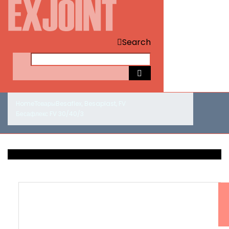
Search
Home
Товары
Besaflex
,
Besaplast
,
FV
Бесафлекс FV 30/40/3