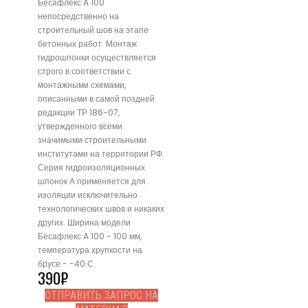
Бесафлекс A 100
непосредственно на
строительный шов на этапе
бетонных работ. Монтаж
гидрошпонки осуществляется
строго в соответствии с
монтажными схемами,
описанными в самой поздней
редакции ТР 186-07,
утвержденного всеми
значимыми строительными
институтами на территории РФ.
Серия гидроизоляционных
шпонок А применяется для
изоляции исключительно
технологических швов и никаких
других. Ширина модели
Бесафлекс A 100 - 100 мм,
температура хрупкости на
брусе - -40 С.
390
₽
ОТПРАВИТЬ ЗАПРОС НА