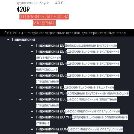
хрупкости на брусе - -40 С.
420
₽
ОТПРАВИТЬ ЗАПРОС НА
МАТЕРИАЛ
Exjoint.ru - гидроизоляционные шпонки для строительных швов
Гидрошпонки
Гидрошпонки ДВ
Деформационные внутренние
Гидрошпонки ДВИ
Деформационные внутренние
инъекционные
Гидрошпонки ДВН
Деформационные внутренние
набухающие
Гидрошпонки ДВС
Деформационные внутренние
специальные
Гидрошпонки ДЗ
Деформационные защитные
Гидрошпонки ХВН
Холодные внутренние набухающие
Гидрошпонки ДЗС
Деформационные защитные
специальные
Гидрошпонки ДО
Деформационные опалубочные
Гидрошпонки ДО УГЛ
Деформационные опалубочные
угловые
Гидрошпонки ДОМ
Деформационные опалубочные