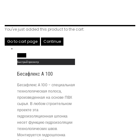
Related Products
You've just added this product to the cart:
Go to cart page
Continue
Read More
Быстрый просмотр
Бесафлекс A 100
Бесафлекс A 100 - специальная
технологическая полоса,
произведенная на основе ПВХ
сырья. В любом строительном
проекте эта
гидроизоляционная шпонка
несет функцию гидроизоляции
технологических швов.
Монтируется гидрошпонка