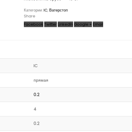
Категории:
IC
,
Ватерстоп
Share
Facebook
Twitter
LinkedIn
Google +
Email
IC
прямая
0.2
4
0.2