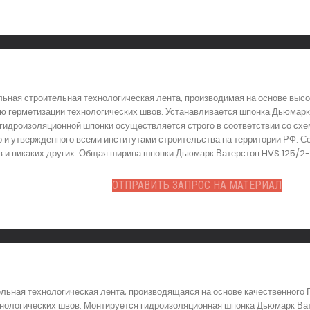
ьная строительная технологическая лента, производимая на основе высо
 герметизации технологических швов. Устанавливается шпонка Дьюмарк 
гидроизоляционной шпонки осуществляется строго в соответствии со сх
го и утвержденного всеми институтами строительства на территории РФ.
 и никаких других. Общая ширина шпонки Дьюмарк Ватерстоп HVS 125/2-6 
ОТПРАВИТЬ ЗАПРОС НА МАТЕРИАЛ
льная технологическая лента, производящаяся на основе качественного 
нологических швов. Монтируется гидроизоляционная шпонка Дьюмарк Ват