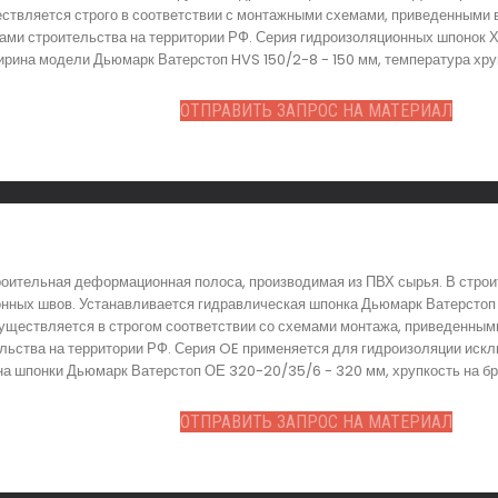
ствляется строго в соответствии с монтажными схемами, приведенными в
тами строительства на территории РФ. Серия гидроизоляционных шпонок
ирина модели Дьюмарк Ватерстоп HVS 150/2-8 - 150 мм, температура хруп
ОТПРАВИТЬ ЗАПРОС НА МАТЕРИАЛ
оительная деформационная полоса, производимая из ПВХ сырья. В строи
нных швов. Устанавливается гидравлическая шпонка Дьюмарк Ватерстоп 
ществляется в строгом соответствии со схемами монтажа, приведенными 
ельства на территории РФ. Серия OE применяется для гидроизоляции ис
на шпонки Дьюмарк Ватерстоп ОЕ 320-20/35/6 - 320 мм, хрупкость на бр
ОТПРАВИТЬ ЗАПРОС НА МАТЕРИАЛ