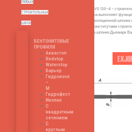
ЛЮБЫХ
Дьюмарк Ватерстоп HVS 120-4 - строитель
СТРОИТЕЛЬНЫХ
гидравлическая шпонка выполняет функцию
работ. Монтаж гидроизоляционной шпонки 
ШВОВ
утвержденного всеми институтами строите
других. Общая ширина шпонки Дьюмарк Вате
450
₽
БЕНТОНИТОВЫЕ
ПРОФИЛЯ
Аквастоп
Redstop
Waterstop
Барьер
Гидроизол
–
М
Гидрофест
Икопал
С
квадратным
сечением
С
круглым