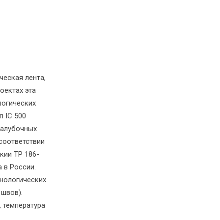
ческая лента,
оектах эта
логических
 IC 500
палубочных
соответствии
кии ТР 186-
 в России.
хнологических
 швов).
, температура