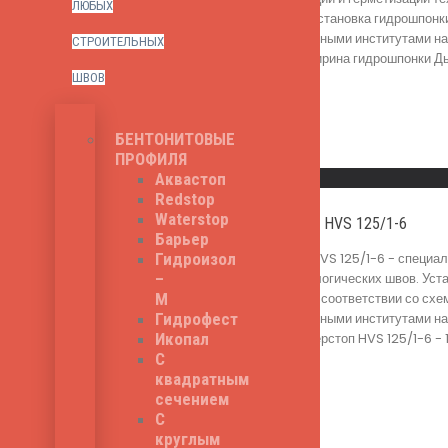
ЛЮБЫХ
опалубочных работ. Установка гидрошпонк
значимыми строительными институтами на 
СТРОИТЕЛЬНЫХ
типа швов). Общая ширина гидрошпонки Дью
560
₽
ШВОВ
БЕНТОНИТОВЫЕ
Read More
ПРОФИЛЯ
Быстрый просмотр
Аквастоп
Redstop
Waterstop
Дьюмарк Ватерстоп HVS 125/1-6
Барьер
Дьюмарк Ватерстоп HVS 125/1-6 - специал
Гидроизол
гидроизоляции технологических швов. Уст
–
происходит в строгом соответствии со сх
М
значимыми строительными институтами на 
Гидрофест
шпонки Дьюмарк Ватерстоп HVS 125/1-6 - 1
Икопал
620
₽
С
квадратным
сечением
С
Read More
круглым