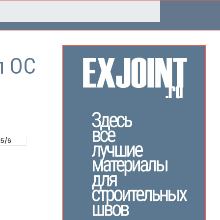
п ОС
25/6