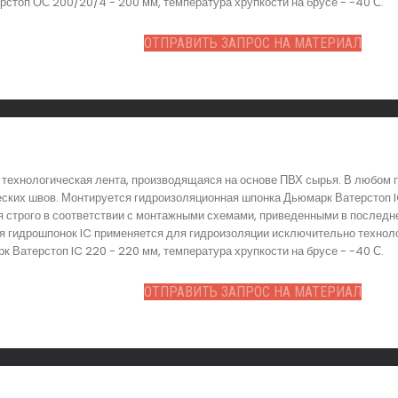
топ ОС 200/20/4 - 200 мм, температура хрупкости на брусе - -40 С.
ОТПРАВИТЬ ЗАПРОС НА МАТЕРИАЛ
 технологическая лента, производящаяся на основе ПВХ сырья. В любом 
еских швов. Монтируется гидроизоляционная шпонка Дьюмарк Ватерстоп I
 строго в соответствии с монтажными схемами, приведенными в последне
ия гидрошпонок IC применяется для гидроизоляции исключительно техноло
 Ватерстоп IC 220 - 220 мм, температура хрупкости на брусе - -40 С.
ОТПРАВИТЬ ЗАПРОС НА МАТЕРИАЛ