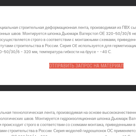
циальная строительная деформационная лента, производимая из ПВХ сыр
онных швов. Монтируется шпонка Дьюмарк Ватерстоп ОЕ 320-50/30/6 не
осуществляется строго в соответствии с монтажными схемами, приведенн
титутами строительства в России. Серия OE используется для герметизац
50/30/6 - 320 мм, температура гибкости на брусе - -40 С.
ОТПРАВИТЬ ЗАПРОС НА МАТЕРИАЛ
ьная технологическая лента, производимая на основе высококачественн
нологических швов. Монтируется гидроизоляционная шпонка Дьюмарк Ват
и происходит строго в соответствии со схемами монтажа, приведенными в
тами строительства в России. Серия моделей гидрошпонок ОС применяется