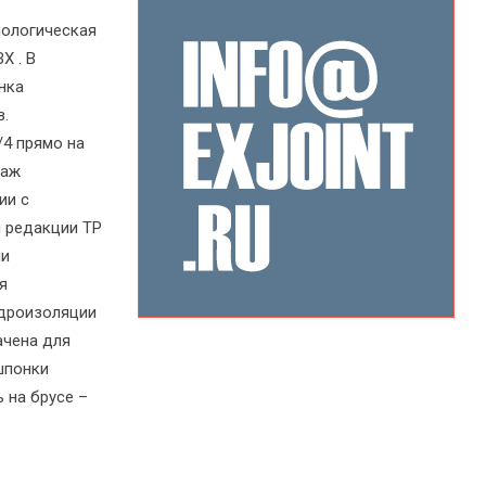
нологическая
Х . В
нка
в.
4 прямо на
таж
ии с
 редакции ТР
ми
я
идроизоляции
ачена для
шпонки
 на брусе –