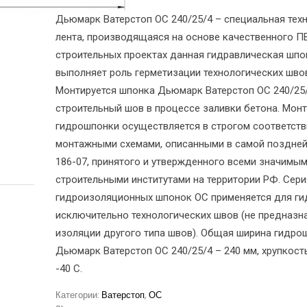
Дьюмарк Ватерстоп ОС 240/25/4 – специальная тех
лента, производящаяся на основе качественного ПВ
строительных проектах данная гидравлическая шпо
выполняет роль герметизации технологических шво
Монтируется шпонка Дьюмарк Ватерстоп ОС 240/25/
строительный шов в процессе заливки бетона. Мон
гидрошпонки осуществляется в строгом соответств
монтажными схемами, описанными в самой поздней
186-07, принятого и утвержденного всеми значимы
строительными институтами на территории РФ. Сери
гидроизоляционных шпонок ОС применяется для г
исключительно технологических швов (не предназн
изоляции другого типа швов). Общая ширина гидро
Дьюмарк Ватерстоп ОС 240/25/4 – 240 мм, хрупкость
-40 С.
Категории:
Ватерстоп
,
ОС