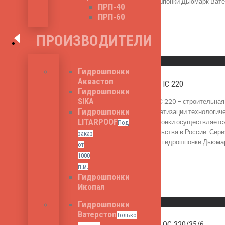
Общая ширина гидрошпонки Дьюмарк Ватерс
ПРП-40
450
₽
ПРП-60
ПРОИЗВОДИТЕЛИ
Read More
Быстрый просмотр
Гидрошпонки
Аквастоп
Дьюмарк Ватерстоп IC 220
Гидрошпонки
SIKA
Дьюмарк Ватерстоп IC 220 - строительная
Гидрошпонки
гидроизоляции и герметизации технологич
LITARPOOF
работ. Применение шпонки осуществляется
Под
институтами строительства в России. Сер
заказ
швов). Общая ширина гидрошпонки Дьюмарк
от
520
₽
1000
п.м.
Гидрошпонки
Икопал
Read More
Быстрый просмотр
Гидрошпонки
Ватерстоп
Только
Дьюмарк Ватерстоп ОС 320/35/6