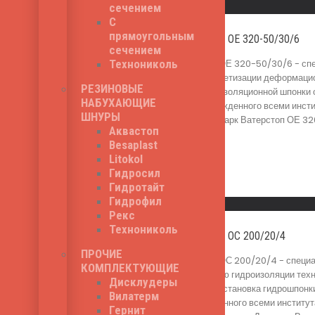
Быстрый просмотр
сечением
С
прямоугольным
Дьюмарк Ватерстоп ОЕ 320-50/30/6
сечением
Дьюмарк Ватерстоп ОЕ 320-50/30/6 - спе
Технониколь
гидроизоляции и герметизации деформаци
РЕЗИНОВЫЕ
работ. Монтаж гидроизоляционной шпонки 
НАБУХАЮЩИЕ
07, принятого и утвержденного всеми инс
ШНУРЫ
Ширина шпонки Дьюмарк Ватерстоп ОЕ 320-
1,250
₽
Аквастоп
Besaplast
Litokol
Гидросил
Гидротайт
Read More
Гидрофил
Быстрый просмотр
Рекс
Технониколь
Дьюмарк Ватерстоп ОС 200/20/4
ПРОЧИЕ
Дьюмарк Ватерстоп ОС 200/20/4 - специал
КОМПЛЕКТУЮЩИЕ
шпонка несет функцию гидроизоляции тех
Дисклудеры
опалубочных работ. Установка гидрошпонк
Вилатерм
принятого и утвержденного всеми институ
Гернит