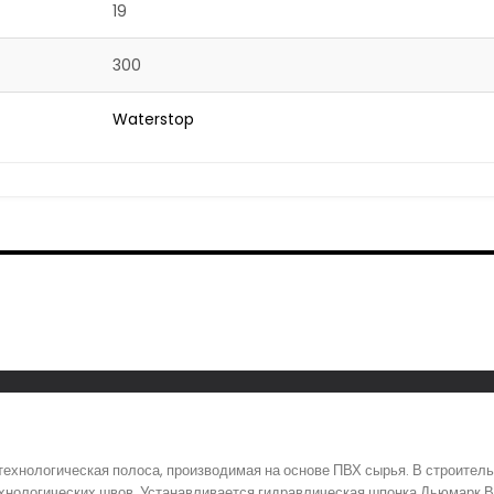
19
300
Waterstop
технологическая полоса, производимая на основе ПВХ сырья. В строител
хнологических швов. Устанавливается гидравлическая шпонка Дьюмарк Ва