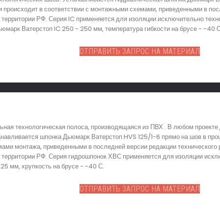
и происходит в соответствии с монтажными схемами, приведенными в пос
территории РФ. Серия IC применяется для изоляции исключительно техно
марк Ватерстоп IC 250 - 250 мм, температура гибкости на брусе - -40 С
ОТПРАВИТЬ ЗАПРОС НА МАТЕРИАЛ
ьная технологическая полоса, производящаяся из ПВХ . В любом проекте
анавливается шпонка Дьюмарк Ватерстоп HVS 125/1-6 прямо на шов в про
емами монтажа, приведенными в последней версии редакции технического 
территории РФ. Серия гидрошпонок ХВС применяется для изоляции исклю
25 мм, хрупкость на брусе - -40 С.
ОТПРАВИТЬ ЗАПРОС НА МАТЕРИАЛ