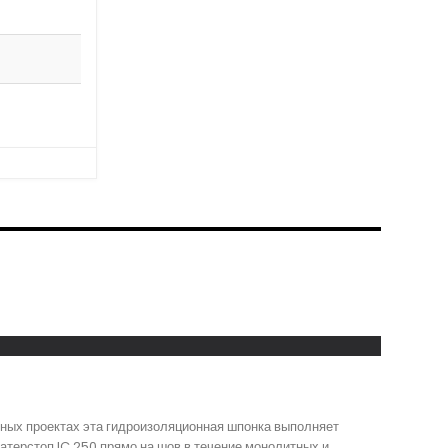
ьных проектах эта гидроизоляционная шпонка выполняет
терстоп IC 250 прямо на шов в течение монолитных и