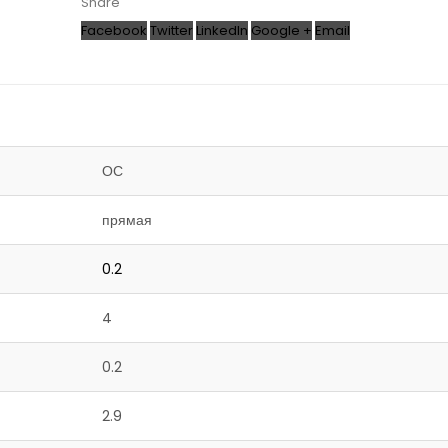
Share
Facebook
Twitter
LinkedIn
Google +
Email
ОС
прямая
0.2
4
0.2
2.9