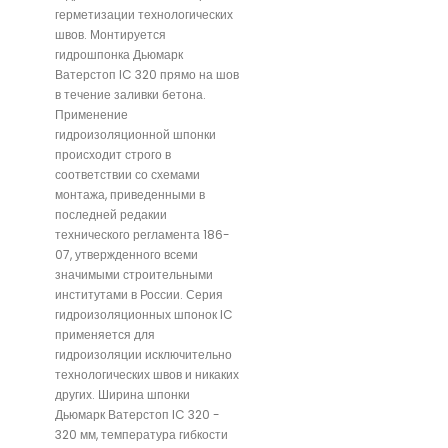
герметизации технологических
швов. Монтируется
гидрошпонка Дьюмарк
Ватерстоп IC 320 прямо на шов
в течение заливки бетона.
Применение
гидроизоляционной шпонки
происходит строго в
соответствии со схемами
монтажа, приведенными в
последней редакии
технического регламента 186-
07, утвержденного всеми
значимыми строительными
институтами в России. Серия
гидроизоляционных шпонок IC
применяется для
гидроизоляции исключительно
технологических швов и никаких
других. Ширина шпонки
Дьюмарк Ватерстоп IC 320 -
320 мм, температура гибкости