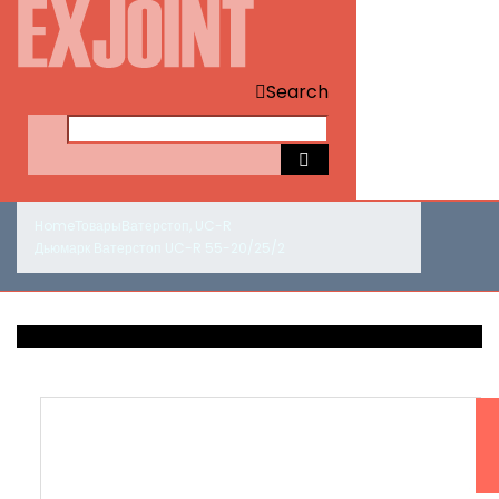
Search
Home
Товары
Ватерстоп
,
UC-R
Дьюмарк Ватерстоп UC-R 55-20/25/2