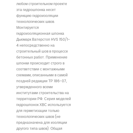
любом строительном проекте
эта гидрошпонка несет
функцию гидроизоляции
технологических швов.
Монтируется
гидроизоляционная шпонка
Дьюмарк Ватерстоп HVS 150/1-
4 непосредственно на
строительный шов в процессе
бетонных работ. Применение
шпонки происходит строго в
соответствии с монтажными
схемами, описанными в самой
поздней редакции ТР 186-07,
утвержденного всеми
институтами строительства на
территории РФ. Серия моделей
гидрошпонок ХВС используется
для герметизации только
технологических швов (не
предназначена для изоляции
другого типа швов). Общая