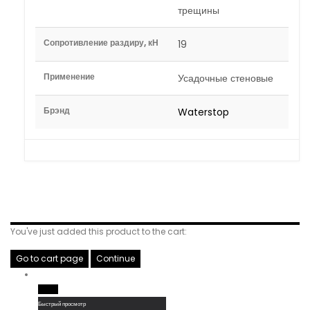
трещины
Сопротивление раздиру, кН
19
Применение
Усадочные стеновые
Брэнд
Waterstop
Related Products
You've just added this product to the cart:
Go to cart page
Continue
Read More
Быстрый просмотр