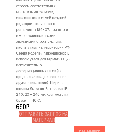
шпонки осуществляется в
строгом соответствии с
монтажными схемами,
описанными в самой поздней
редакции технического
регламента 186-07, принятого
и утвержденного всеми
значимыми строительными
институтами на территории РФ.
Серия моделей гидрошпонок IE
используется для герметизации
исключительно
деформационных швов (не
предназначена для изоляции
другого типа швов). Ширина
шпонки Дьюмарк Ватерстоп IE
240/20 - 240 мм, хрупкость на
брусе - -40 С.
650
₽
ОТПРАВИТЬ ЗАПРОС НА
МАТЕРИАЛ