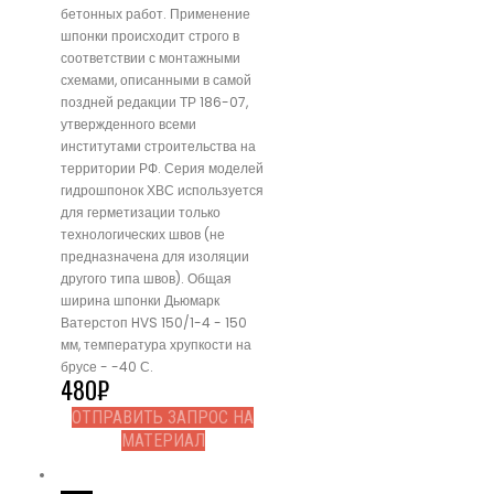
бетонных работ. Применение
шпонки происходит строго в
соответствии с монтажными
схемами, описанными в самой
поздней редакции ТР 186-07,
утвержденного всеми
институтами строительства на
территории РФ. Серия моделей
гидрошпонок ХВС используется
для герметизации только
технологических швов (не
предназначена для изоляции
другого типа швов). Общая
ширина шпонки Дьюмарк
Ватерстоп HVS 150/1-4 - 150
мм, температура хрупкости на
брусе - -40 С.
480
₽
ОТПРАВИТЬ ЗАПРОС НА
МАТЕРИАЛ