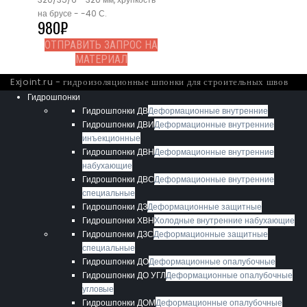
на брусе - -40 С.
980
₽
ОТПРАВИТЬ ЗАПРОС НА
МАТЕРИАЛ
Exjoint.ru - гидроизоляционные шпонки для строительных швов
Гидрошпонки
Гидрошпонки ДВ
Деформационные внутренние
Гидрошпонки ДВИ
Деформационные внутренние
инъекционные
Гидрошпонки ДВН
Деформационные внутренние
набухающие
Гидрошпонки ДВС
Деформационные внутренние
специальные
Гидрошпонки ДЗ
Деформационные защитные
Гидрошпонки ХВН
Холодные внутренние набухающие
Гидрошпонки ДЗС
Деформационные защитные
специальные
Гидрошпонки ДО
Деформационные опалубочные
Гидрошпонки ДО УГЛ
Деформационные опалубочные
угловые
Гидрошпонки ДОМ
Деформационные опалубочные