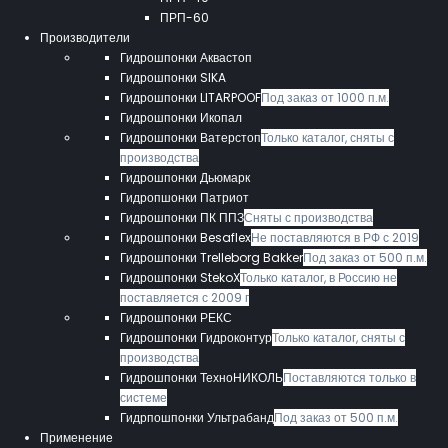
ПРП-60
Производители
Гидрошпонки Аквастоп
Гидрошпонки SIKA
Гидрошпонки LITARPOOF
Под заказ от 1000 п.м.
Гидрошпонки Икопал
Гидрошпонки Ватерстоп
Только каталог, сняты с
производства
Гидрошпонки Дьюмарк
Гидропшонки Патриот
Гидрошпонки ПК ППЗ
Сняты с производства
Гидрошпонки Besaflex
Не поставляются в РФ с 2019
Гидрошпонки Trelleborg Bakker
Под заказ от 500 п.м.
Гидрошпонки StekoX
Только каталог, в Россию не
поставляется с 2009 г
Гидрошпонки РЕКС
Гидрошпонки Гидроконтур
Только каталог, сняты с
производства
Гидрошпонки ТехноНИКОЛЬ
Поставляются только в
системе
Гидрпошпонки Ультрабанд
Под заказ от 500 п.м.
Применение