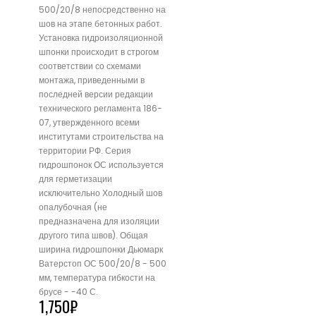
500/20/8 непосредственно на
шов на этапе бетонных работ.
Установка гидроизоляционной
шпонки происходит в строгом
соответствии со схемами
монтажа, приведенными в
последней версии редакции
технического регламента 186-
07, утвержденного всеми
институтами строительства на
территории РФ. Серия
гидрошпонок ОС используется
для герметизации
исключительно Холодный шов
опалубочная (не
предназначена для изоляции
другого типа швов). Общая
ширина гидрошпонки Дьюмарк
Ватерстоп ОС 500/20/8 - 500
мм, температура гибкости на
брусе - -40 С.
1,750
₽