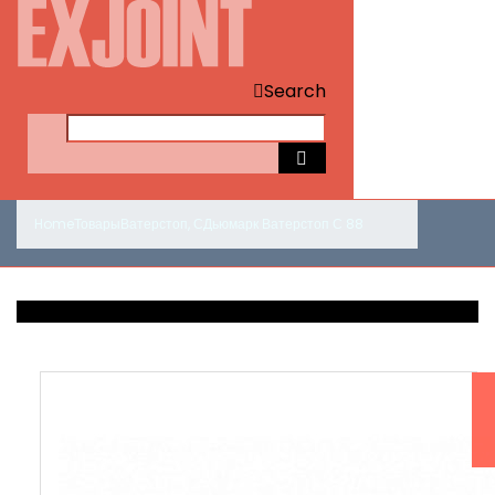
Search
Home
Товары
Ватерстоп
,
С
Дьюмарк Ватерстоп С 88