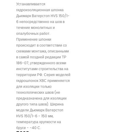
Устанавливается
гидроизоляционная шпонка
Дьюмарк Ватерстоп HVS 150/1-
6 непосредственно на шов в
течение монолитных и
опалубочных работ.
Применение шпонки
происходит в соответствии со
схемами монтажа, описанными
в самой поздней редакции ТР
186-07, утвержденного всеми
институтами строительства на
территории РФ. Серия моделей
гидрошпонок ХВС применяется
для изоляции только
технологических швов (не
предназначена для изоляции
другого типа швов). Ширина
модели Дьюмарк Ватерстоп
HVS 150/1-6 - 150 мм,
температура хрупкости на
брусе - -40 С.