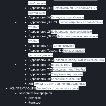
мембранные
Гидрошпонки ДОН
Деформационные опалубочные
набухающие
Гидрошпонки ХО
Холодные опалубочные
Гидрошпонки ДОС УГЛ
Деформационные опалубочные
угловые
Гидрошпонки ДР
Деформационные ремонтные
Гидрошпонки ДР УГЛ
Деформационные ремонтные
угловые
Гидрошпонки СВГ
"Стена в грунте"
Гидрошпонки Таракан 120
Универсальные
деформационные
Гидрошпонки ХОМ
Холодные опалубочные мембранные
Гидрошпонки ТК
Трехкулачковые
Гидрошпонки ТХЗ
Холодные типа "Змейка"
Гидрошпонки УВ
Усадочные внутренние
Гидрошпонки ХВ
Холодные внутренние
ХВИ
Холодные внутренние инъекционные
КОМПЛЕКТУЮЩИЕ
Для любых строительных швов
Бентонитовые профиля
Аквастоп
Redstop