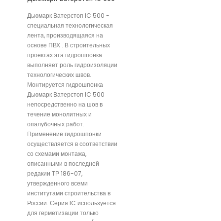
Дьюмарк Ватерстоп IC 500 -
специальная технологическая
лента, производящаяся на
основе ПВХ . В строительных
проектах эта гидрошпонка
выполняет роль гидроизоляции
технологических швов.
Монтируется гидрошпонка
Дьюмарк Ватерстоп IC 500
непосредственно на шов в
течение монолитных и
опалубочных работ.
Применение гидрошпонки
осуществляется в соответствии
со схемами монтажа,
описанными в последней
редакии ТР 186-07,
утвержденного всеми
институтами строительства в
России. Серия IC используется
для герметизации только