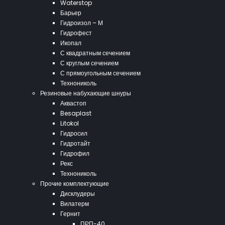
Waterstop
Барьер
Гидроизол – М
Гидрофест
Икопал
С квадратным сечением
С круглым сечением
С прямоугольным сечением
Технониколь
Резиновые набухающие шнуры
Аквастоп
Besaplast
Litokol
Гидросил
Гидротайт
Гидрофил
Рекс
Технониколь
Прочие комплектующие
Дисклудеры
Вилатерм
Гернит
ПРП-40