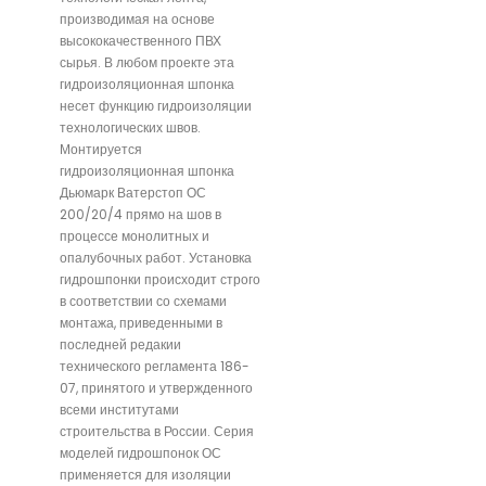
производимая на основе
высококачественного ПВХ
сырья. В любом проекте эта
гидроизоляционная шпонка
несет функцию гидроизоляции
технологических швов.
Монтируется
гидроизоляционная шпонка
Дьюмарк Ватерстоп ОС
200/20/4 прямо на шов в
процессе монолитных и
опалубочных работ. Установка
гидрошпонки происходит строго
в соответствии со схемами
монтажа, приведенными в
последней редакии
технического регламента 186-
07, принятого и утвержденного
всеми институтами
строительства в России. Серия
моделей гидрошпонок ОС
применяется для изоляции