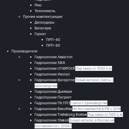
Рекс
Технониколь
Прочие комплектующие
Дисклудеры
Вилатерм
Гернит
ПРП-40
ПРП-60
Производители
Гидрошпонки Аквастоп
Гидрошпонки SIKA
Гидрошпонки LITARPOOF
Под заказ от 1000 п.м.
Гидрошпонки Икопал
Гидрошпонки Ватерстоп
Только каталог, сняты с
производства
Гидрошпонки Дьюмарк
Гидропшонки Патриот
Гидрошпонки ПК ППЗ
Сняты с производства
Гидрошпонки Besaflex
Не поставляются в РФ с 2019
Гидрошпонки Trelleborg Bakker
Под заказ от 500 п.м.
Гидрошпонки StekoX
Только каталог, в Россию не
поставляется с 2009 г