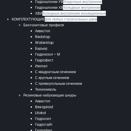
Гидрошпонки УВ
Усадочные внутренние
Гидрошпонки ХВ
Холодные внутренние
ХВИ
Холодные внутренние инъекционные
КОМПЛЕКТУЮЩИЕ
Для любых строительных швов
Бентонитовые профиля
Аквастоп
Redstop
Waterstop
Барьер
Гидроизол – М
Гидрофест
Икопал
С квадратным сечением
С круглым сечением
С прямоугольным сечением
Технониколь
Резиновые набухающие шнуры
Аквастоп
Besaplast
Litokol
Гидросил
Гидротайт
Гидрофил