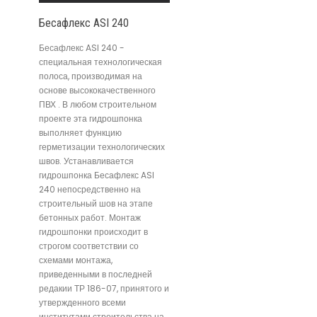
Бесафлекс ASI 240
Бесафлекс ASI 240 -
специальная технологическая
полоса, производимая на
основе высококачественного
ПВХ . В любом строительном
проекте эта гидрошпонка
выполняет функцию
герметизации технологических
швов. Устанавливается
гидрошпонка Бесафлекс ASI
240 непосредственно на
строительный шов на этапе
бетонных работ. Монтаж
гидрошпонки происходит в
строгом соответствии со
схемами монтажа,
приведенными в последней
редакии ТР 186-07, принятого и
утвержденного всеми
институтами строительства на