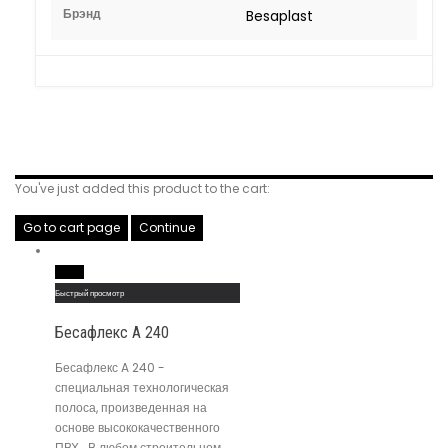
Брэнд
Besaplast
Related Products
You've just added this product to the cart:
Go to cart page
Continue
Read More
Быстрый просмотр
Бесафлекс A 240
Бесафлекс A 240 -
специальная технологическая
полоса, произведенная на
основе высококачественного
ПВХ . В любом строительном