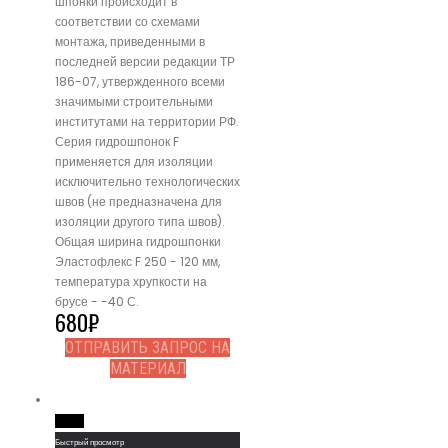
шпонки происходит в
соответствии со схемами
монтажа, приведенными в
последней версии редакции ТР
186-07, утвержденного всеми
значимыми строительными
институтами на территории РФ.
Серия гидрошпонок F
применяется для изоляции
исключительно технологических
швов (не предназначена для
изоляции другого типа швов).
Общая ширина гидрошпонки
Эластофлекс F 250 - 120 мм,
температура хрупкости на
брусе - -40 С.
680
₽
ОТПРАВИТЬ ЗАПРОС НА
МАТЕРИАЛ
Read More
Быстрый просмотр