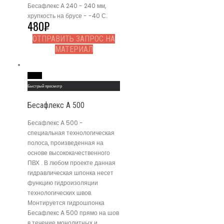
Бесафлекс A 240 - 240 мм,
хрупкость на брусе - -40 С.
480
₽
ОТПРАВИТЬ ЗАПРОС НА
МАТЕРИАЛ
Read More
Быстрый просмотр
Бесафлекс A 500
Бесафлекс A 500 -
специальная технологическая
полоса, произведенная на
основе высококачественного
ПВХ . В любом проекте данная
гидравлическая шпонка несет
функцию гидроизоляции
технологических швов.
Монтируется гидрошпонка
Бесафлекс A 500 прямо на шов
в течение монолитных и