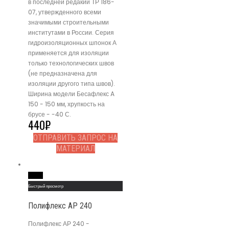
в последней редакии ТР 186-
07, утвержденного всеми
значимыми строительными
институтами в России. Серия
гидроизоляционных шпонок А
применяется для изоляции
только технологических швов
(не предназначена для
изоляции другого типа швов).
Ширина модели Бесафлекс A
150 - 150 мм, хрупкость на
брусе - -40 С.
440
₽
ОТПРАВИТЬ ЗАПРОС НА
МАТЕРИАЛ
Read More
Быстрый просмотр
Полифлекс АР 240
Полифлекс АР 240 -