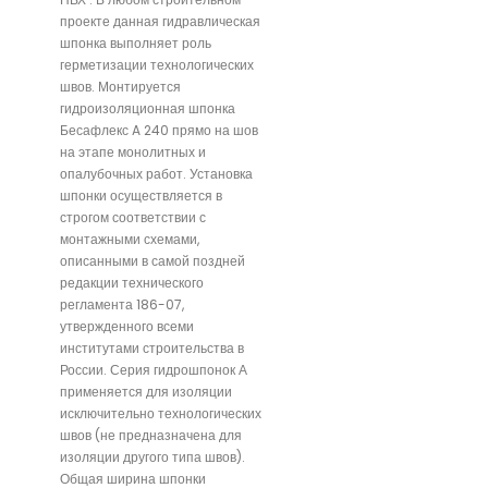
проекте данная гидравлическая
шпонка выполняет роль
герметизации технологических
швов. Монтируется
гидроизоляционная шпонка
Бесафлекс A 240 прямо на шов
на этапе монолитных и
опалубочных работ. Установка
шпонки осуществляется в
строгом соответствии с
монтажными схемами,
описанными в самой поздней
редакции технического
регламента 186-07,
утвержденного всеми
институтами строительства в
России. Серия гидрошпонок А
применяется для изоляции
исключительно технологических
швов (не предназначена для
изоляции другого типа швов).
Общая ширина шпонки