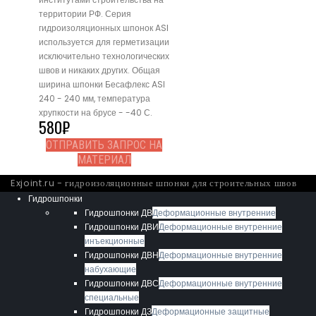
территории РФ. Серия
гидроизоляционных шпонок ASI
используется для герметизации
исключительно технологических
швов и никаких других. Общая
ширина шпонки Бесафлекс ASI
240 - 240 мм, температура
хрупкости на брусе - -40 С.
580
₽
ОТПРАВИТЬ ЗАПРОС НА
МАТЕРИАЛ
Exjoint.ru - гидроизоляционные шпонки для строительных швов
Гидрошпонки
Гидрошпонки ДВ
Деформационные внутренние
Гидрошпонки ДВИ
Деформационные внутренние
инъекционные
Гидрошпонки ДВН
Деформационные внутренние
набухающие
Гидрошпонки ДВС
Деформационные внутренние
специальные
Гидрошпонки ДЗ
Деформационные защитные