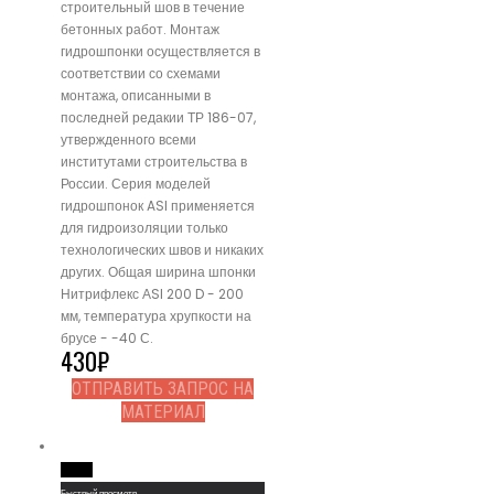
строительный шов в течение
бетонных работ. Монтаж
гидрошпонки осуществляется в
соответствии со схемами
монтажа, описанными в
последней редакии ТР 186-07,
утвержденного всеми
институтами строительства в
России. Серия моделей
гидрошпонок ASI применяется
для гидроизоляции только
технологических швов и никаких
других. Общая ширина шпонки
Нитрифлекс АSI 200 D - 200
мм, температура хрупкости на
брусе - -40 С.
430
₽
ОТПРАВИТЬ ЗАПРОС НА
МАТЕРИАЛ
Read More
Быстрый просмотр