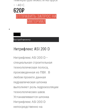
температура гибкости на брусе
- -40 С.
620
₽
ОТПРАВИТЬ ЗАПРОС НА
МАТЕРИАЛ
Read More
Быстрый просмотр
Нитрифлекс АSI 200 D
Нитрифлекс АSI 200 D -
специальная строительная
технологическая полоса,
произведенная из ПВХ . В
любом проекте данная
гидравлическая шпонка
выполняет роль гидроизоляции
технологических швов.
Устанавливается шпонка
Нитрифлекс АSI 200 D
непосредственно на