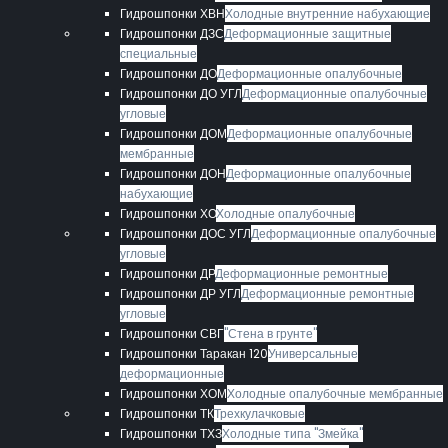
Гидрошпонки ХВН
Холодные внутренние набухающие
Гидрошпонки ДЗС
Деформационные защитные
специальные
Гидрошпонки ДО
Деформационные опалубочные
Гидрошпонки ДО УГЛ
Деформационные опалубочные
угловые
Гидрошпонки ДОМ
Деформационные опалубочные
мембранные
Гидрошпонки ДОН
Деформационные опалубочные
набухающие
Гидрошпонки ХО
Холодные опалубочные
Гидрошпонки ДОС УГЛ
Деформационные опалубочные
угловые
Гидрошпонки ДР
Деформационные ремонтные
Гидрошпонки ДР УГЛ
Деформационные ремонтные
угловые
Гидрошпонки СВГ
"Стена в грунте"
Гидрошпонки Таракан 120
Универсальные
деформационные
Гидрошпонки ХОМ
Холодные опалубочные мембранные
Гидрошпонки ТК
Трехкулачковые
Гидрошпонки ТХЗ
Холодные типа "Змейка"