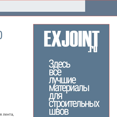
0
я лента,