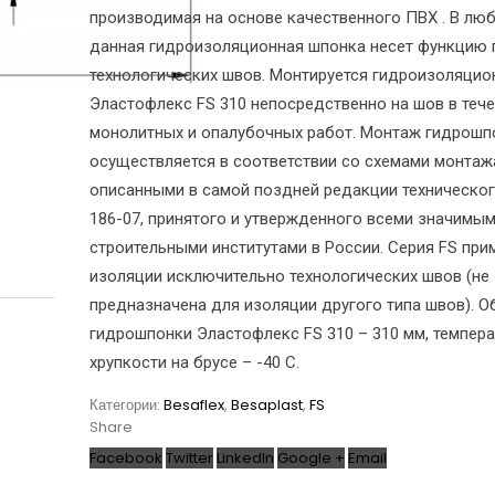
производимая на основе качественного ПВХ . В лю
данная гидроизоляционная шпонка несет функцию 
технологических швов. Монтируется гидроизоляцио
Эластофлекс FS 310 непосредственно на шов в теч
монолитных и опалубочных работ. Монтаж гидрошп
осуществляется в соответствии со схемами монтаж
описанными в самой поздней редакции техническог
186-07, принятого и утвержденного всеми значимы
строительными институтами в России. Серия FS при
изоляции исключительно технологических швов (не
предназначена для изоляции другого типа швов). 
гидрошпонки Эластофлекс FS 310 – 310 мм, темпера
хрупкости на брусе – -40 С.
Категории:
Besaflex
,
Besaplast
,
FS
Share
Facebook
Twitter
LinkedIn
Google +
Email