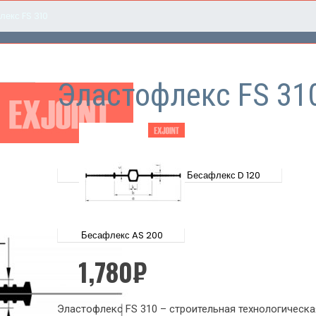
екс FS 310
Эластофлекс FS 31
Бесафлекс D 120
Бесафлекс AS 200
1,780
₽
Эластофлекс FS 310 – строительная технологическа