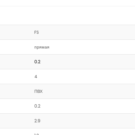
FS
прямая
0.2
4
ПВХ
0.2
2.9