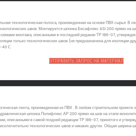
льная технологическая полоса, произведенная на основе ПВХ сырья. В л
хнологических швов. Монтируется шпонка Бесафлекс ASI 200 прямо на шо
 схемами монтажа, описанными в последней редакии ТР 186-07, утвержден
оляции только технологических швов (не предназначена для изоляции др
 -40 С.
ОТПРАВИТЬ ЗАПРОС НА МАТЕРИАЛ
гическая лента, произведенная из ПВХ . В любом строительном проекте 
идравлическая шпонка Полифлекс АР 200 прямо на шов на этапе монолитн
ми, описанными в самой поздней редакции ТР 186-07, принятого и утверж
исключительно технологических швов и никаких других. Общая ширина ш