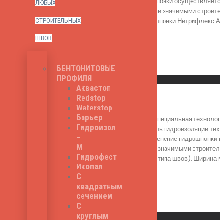
гидроизоляционной шпонки осуществляется
ЛЮБЫХ
и утвержденного всеми значимыми строите
Общая ширина гидрошпонки Нитрифлекс А 2
СТРОИТЕЛЬНЫХ
510
₽
ШВОВ
БЕНТОНИТОВЫЕ
Read More
ПРОФИЛЯ
Быстрый просмотр
Аквастоп
Redstop
Бесафлекс СС 150
Waterstop
Барьер
Бесафлекс СС 150 - специальная технолог
Гидроизол
шпонка выполняет роль гидроизоляции тех
–
бетонных работ. Применение гидрошпонки 
М
утвержденного всеми значимыми строитель
Гидрофест
для изоляции другого типа швов). Ширина 
456
₽
Икопал
С
квадратным
сечением
С
Read More
круглым
Быстрый просмотр