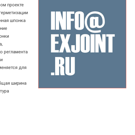
бом проекте
герметизации
нная шпонка
ение
онки
а,
о регламента
ми
меняется для
Общая ширина
тура