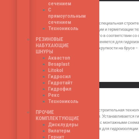
сечением
С
Бесафлекс ASI 200
прямоугольным
сечением
Бесафлекс ASI 200 - специальная строите
Технониколь
функцию гидроизоляции и герметизации те
осуществляется строго в соответствии со
РЕЗИНОВЫЕ
гидрошпонок ASI применяется для гидроиз
НАБУХАЮЩИЕ
200 мм, температура хрупкости на брусе -
ШНУРЫ
420
₽
Аквастоп
Besaplast
Litokol
Гидросил
Read More
Гидротайт
Быстрый просмотр
Гидрофил
Рекс
Полифлекс АР 200
Технониколь
Полифлекс АР 200 - строительная техноло
ПРОЧИЕ
технологических швов. Устанавливается г
КОМПЛЕКТУЮЩИЕ
строгом соответствии с монтажными схема
Дисклудеры
Серия АР применяется для гидроизоляции 
Вилатерм
брусе - -40 С.
Гернит