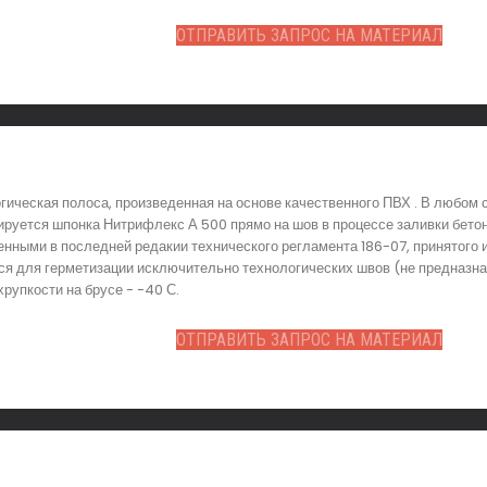
ОТПРАВИТЬ ЗАПРОС НА МАТЕРИАЛ
гическая полоса, произведенная на основе качественного ПВХ . В любом
ируется шпонка Нитрифлекс А 500 прямо на шов в процессе заливки бето
енными в последней редакии технического регламента 186-07, принятого
тся для герметизации исключительно технологических швов (не предназна
рупкости на брусе - -40 С.
ОТПРАВИТЬ ЗАПРОС НА МАТЕРИАЛ