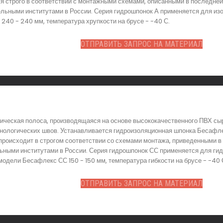
 строго в соответствии с монтажными схемами, описанными в последней 
льными институтами в России. Серия гидрошпонок А применяется для изо
40 - 240 мм, температура хрупкости на брусе - -40 С.
ОТПРАВИТЬ ЗАПРОС НА МАТЕРИАЛ
ическая полоса, производящаяся на основе высококачественного ПВХ сы
нологических швов. Устанавливается гидроизоляционная шпонка Бесафле
происходит в строгом соответствии со схемами монтажа, приведенными в 
ными институтами в России. Серия гидрошпонок СС применяется для гид
модели Бесафлекс СС 150 - 150 мм, температура гибкости на брусе - -40 
ОТПРАВИТЬ ЗАПРОС НА МАТЕРИАЛ