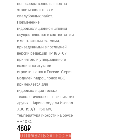
непосредственно на шов на
этапе монолитных и
опалубочных работ.
Применение
гидроизоляционной шпонки
осуществляется в соответствии
с монтажными схемами,
приведенными в последней
версии редакции ТР 186-07,
принятого и утвержденного
всеми институтами
строительства в России. Серия
моделей гидрошпонок ХВС
применяется для
гидроизоляции только
технологических швов и никаких
других. Ширина модели Икопал
ХВС 150/1 - 150 мм,
температура гибкости на брусе
- -40 С.
480
₽
ОТПРАВИТЬ ЗАПРОС НА