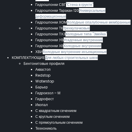
Гидрошпонки СВГ
"Стена в грунте"
Гидрошпонки Таракан 120
Универсальные
деформационные
Гидрошпонки ХОМ
Холодные опалубочные мембранные
Гидрошпонки ТК
Трехкулачковые
Гидрошпонки ТХЗ
Холодные типа "Змейка"
Гидрошпонки УВ
Усадочные внутренние
Гидрошпонки ХВ
Холодные внутренние
ХВИ
Холодные внутренние инъекционные
КОМПЛЕКТУЮЩИЕ
Для любых строительных швов
Бентонитовые профиля
Аквастоп
Redstop
Waterstop
Барьер
Гидроизол – М
Гидрофест
Икопал
С квадратным сечением
С круглым сечением
С прямоугольным сечением
Технониколь