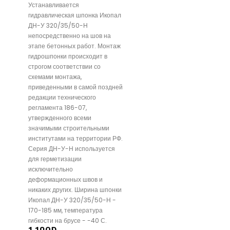
Устанавливается
гидравлическая шпонка Икопал
ДН-У 320/35/50-Н
непосредственно на шов на
этапе бетонных работ. Монтаж
гидрошпонки происходит в
строгом соответствии со
схемами монтажа,
приведенными в самой поздней
редакции технического
регламента 186-07,
утвержденного всеми
значимыми строительными
институтами на территории РФ.
Серия ДН-У-Н используется
для герметизации
исключительно
деформационных швов и
никаких других. Ширина шпонки
Икопал ДН-У 320/35/50-Н -
170-185 мм, температура
гибкости на брусе - -40 С.