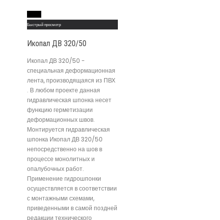
Read More
Быстрый просмотр
Икопал ДВ 320/50
Икопал ДВ 320/50 -
специальная деформационная
лента, производящаяся из ПВХ
. В любом проекте данная
гидравлическая шпонка несет
функцию герметизации
деформационных швов.
Монтируется гидравлическая
шпонка Икопал ДВ 320/50
непосредственно на шов в
процессе монолитных и
опалубочных работ.
Применение гидрошпонки
осуществляется в соответствии
с монтажными схемами,
приведенными в самой поздней
редакции технического