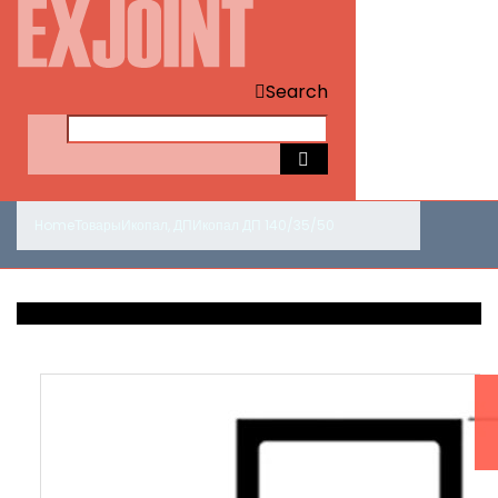
Search
Home
Товары
Икопал
,
ДП
Икопал ДП 140/35/50