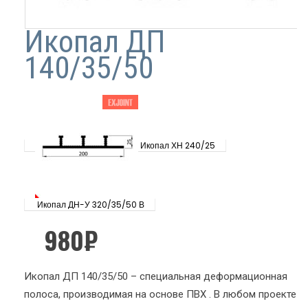
Икопал ДП
140/35/50
Икопал ХН 240/25
Икопал ДН-У 320/35/50 В
980
₽
Икопал ДП 140/35/50 – специальная деформационная
полоса, производимая на основе ПВХ . В любом проекте