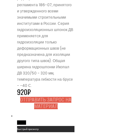
регламента 186-07, принятого
и утвержденного всеми
значимыми строительными
институтами в России. Серия
гидроизоляционных шпонок ДВ
применяется для
гидроизоляции только
деформационных швов (не
предназначена для изоляции
другого типа швов). Общая
ширина гидрошпонки Икопал
ДВ 320/50 - 320 мм,
температура гибкости на брусе
- -40 С.
920
₽
ОТПРАВИТЬ ЗАПРОС НА
МАТЕРИАЛ
Read More
Быстрый просмотр