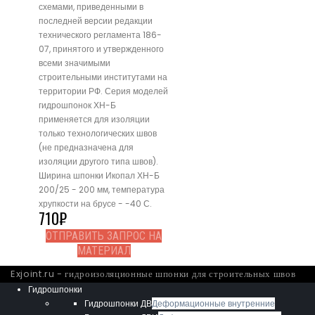
схемами, приведенными в
последней версии редакции
технического регламента 186-
07, принятого и утвержденного
всеми значимыми
строительными институтами на
территории РФ. Серия моделей
гидрошпонок ХН-Б
применяется для изоляции
только технологических швов
(не предназначена для
изоляции другого типа швов).
Ширина шпонки Икопал ХН-Б
200/25 - 200 мм, температура
хрупкости на брусе - -40 С.
710
₽
ОТПРАВИТЬ ЗАПРОС НА
МАТЕРИАЛ
Exjoint.ru - гидроизоляционные шпонки для строительных швов
Гидрошпонки
Гидрошпонки ДВ
Деформационные внутренние