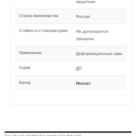
защитная
Страна производства
Россия
Стойкость к температурам
Не допускаются
трещины
Применение
Деформационные швы
Серия
ДП
Брэнд
Икопал
Related Products
You've just added this product to the cart: