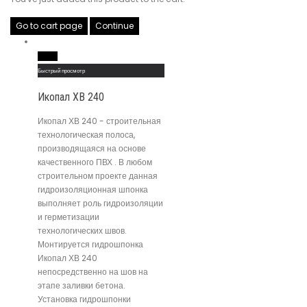
Go to cart page
Continue
Read More
Быстрый просмотр
Икопал ХВ 240
Икопал ХВ 240 - строительная
технологическая полоса,
производящаяся на основе
качественного ПВХ . В любом
строительном проекте данная
гидроизоляционная шпонка
выполняет роль гидроизоляции
и герметизации
технологических швов.
Монтируется гидрошпонка
Икопал ХВ 240
непосредственно на шов на
этапе заливки бетона.
Установка гидрошпонки