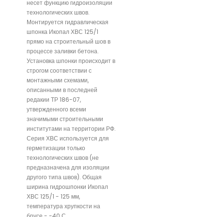
несет функцию гидроизоляции
технологических швов.
Монтируется гидравлическая
шпонка Икопал ХВС 125/1
прямо на строительный шов в
процессе заливки бетона.
Установка шпонки происходит в
строгом соответствии с
монтажными схемами,
описанными в последней
редакии ТР 186-07,
утвержденного всеми
значимыми строительными
институтами на территории РФ.
Серия ХВС используется для
герметизации только
технологических швов (не
предназначена для изоляции
другого типа швов). Общая
ширина гидрошпонки Икопал
ХВС 125/1 - 125 мм,
температура хрупкости на
брусе - -40 С.