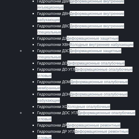
Гидрошпонки ДВИ
Деформационные внутренние
инъекционные
Гидрошпонки ДВН
Деформационные внутренние
набухающие
Гидрошпонки ДВС
Деформационные внутренние
специальные
Гидрошпонки ДЗ
Деформационные защитные
Гидрошпонки ХВН
Холодные внутренние набухающие
Гидрошпонки ДЗС
Деформационные защитные
специальные
Гидрошпонки ДО
Деформационные опалубочные
Гидрошпонки ДО УГЛ
Деформационные опалубочные
угловые
Гидрошпонки ДОМ
Деформационные опалубочные
мембранные
Гидрошпонки ДОН
Деформационные опалубочные
набухающие
Гидрошпонки ХО
Холодные опалубочные
Гидрошпонки ДОС УГЛ
Деформационные опалубочные
угловые
Гидрошпонки ДР
Деформационные ремонтные
Гидрошпонки ДР УГЛ
Деформационные ремонтные
угловые