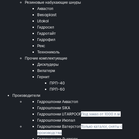
Резиновые набухающие шнуры
Аквастоп
Besaplast
Litokol
Гидросил
Гидротайт
Гидрофил
Рекс
Технониколь
Прочие комплектующие
Дисклудеры
Вилатерм
Гернит
ПРП-40
ПРП-60
Производители
Гидрошпонки Аквастоп
Гидрошпонки SIKA
Гидрошпонки LITARPOOF
Под заказ от 1000 п.м.
Гидрошпонки Икопал
Гидрошпонки Ватерстоп
Только каталог, сняты с
производства
Гидрошпонки Дьюмарк