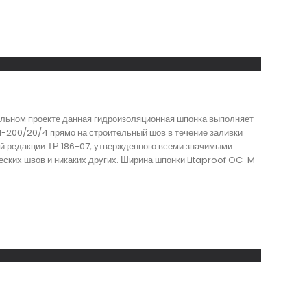
ельном проекте данная гидроизоляционная шпонка выполняет
M-200/20/4 прямо на строительный шов в течение заливки
ей редакции ТР 186-07, утвержденного всеми значимыми
еских швов и никаких других. Ширина шпонки Litaproof OC-M-