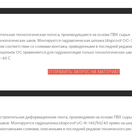
тельная технологическая полоса, производящаяся на основе ПВХ сырья.
хнологических швов. Монтируется гидравлическая шпонка Litaproof OC-2
гом соответствии со схемами монтажа, приведенными в последней редак
рошпонок OC применяется для гидроизоляции только технологических шво
 -40 С.
ОТПРАВИТЬ ЗАПРОС НА МАТЕРИАЛ
строительная деформационная лента, производимая на основе ПВХ сырья
вов. Монтируется гидрошпонка Litaproof UC-R-140/50/40 прямо на шов 
 монтажными схемами, описанными в последней редакии технического рег