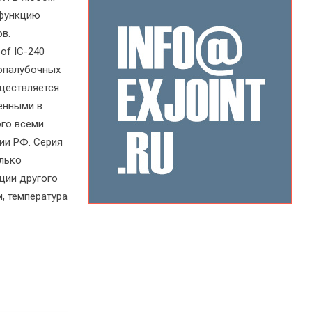
 функцию
в.
of IC-240
 опалубочных
ществляется
енными в
ого всеми
ии РФ. Серия
лько
ции другого
м, температура