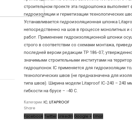
строительном проекте эта гидрошпонка выполняет
гидроизоляции и герметизации технологических шво
Устанавливается гидроизоляционная шпонка Litapro
непосредственно на шов в процессе монолитных и
работ. Применение гидроизоляционной шпонки осу
строго в соответствии со схемами монтажа, привед
последней версии редакции ТР 186-07, утвержденн
значимыми строительными институтами на территор
гидрошпонок IC применяется для гидроизоляции то
технологических швов (не предназначена для изоля
типа швов). Ширина модели Litaproof IC-240 – 240 м
гибкости на брусе – -40 С.
Категории:
IC
,
LITAPROOF
Share
Facebook
Twitter
LinkedIn
Google +
Email