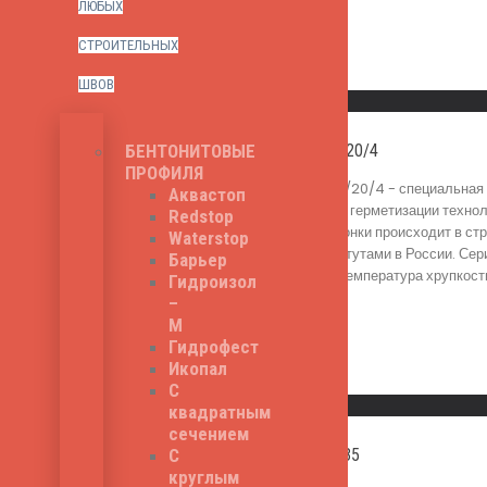
ЛЮБЫХ
СТРОИТЕЛЬНЫХ
Read More
ШВОВ
Быстрый просмотр
БЕНТОНИТОВЫЕ
Litaproof OC-M-200/20/4
ПРОФИЛЯ
Litaproof OC-M-200/20/4 - специальная т
Аквастоп
роль гидроизоляции и герметизации техно
Redstop
бетона. Установка шпонки происходит в с
Waterstop
строительными институтами в России. Сер
Барьер
200/20/4 - 220 мм, температура хрупкости
Гидроизол
350
₽
–
М
Гидрофест
Икопал
Read More
С
Быстрый просмотр
квадратным
сечением
С
Litaproof UC-90/20/35
круглым