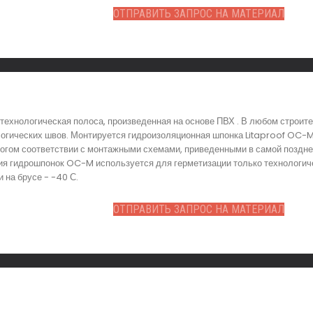
ОТПРАВИТЬ ЗАПРОС НА МАТЕРИАЛ
ехнологическая полоса, произведенная на основе ПВХ . В любом строит
логических швов. Монтируется гидроизоляционная шпонка Litaproof OC-
трогом соответствии с монтажными схемами, приведенными в самой поздн
ия гидрошпонок OC-M используется для герметизации только технологич
 на брусе - -40 С.
ОТПРАВИТЬ ЗАПРОС НА МАТЕРИАЛ