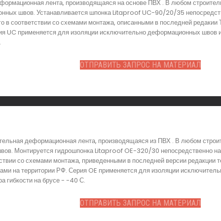
формационная лента, производящаяся на основе ПВХ . В любом строител
нных швов. Устанавливается шпонка Litaproof UC-90/20/35 непосредств
о в соответствии со схемами монтажа, описанными в последней редакии 
ия UC применяется для изоляции исключительно деформационных швов и 
.
ОТПРАВИТЬ ЗАПРОС НА МАТЕРИАЛ
тельная деформационная лента, производящаяся из ПВХ . В любом строи
в. Монтируется гидрошпонка Litaproof OE-320/30 непосредственно на ш
ствии со схемами монтажа, приведенными в последней версии редакции те
ами на территории РФ. Серия OE применяется для изоляции исключитель
а гибкости на брусе - -40 С.
ОТПРАВИТЬ ЗАПРОС НА МАТЕРИАЛ