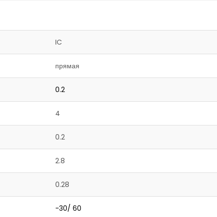
IC
прямая
0.2
4
0.2
2.8
0.28
-30/ 60