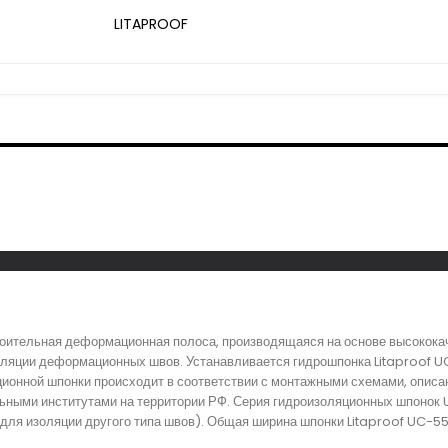
LITAPROOF
оительная деформационная полоса, производящаяся на основе высококач
ляции деформационных швов. Устанавливается гидрошпонка Litaproof U
ционной шпонки происходит в соответствии с монтажными схемами, описан
ьными институтами на территории РФ. Серия гидроизоляционных шпонок 
ля изоляции другого типа швов). Общая ширина шпонки Litaproof UC-55/