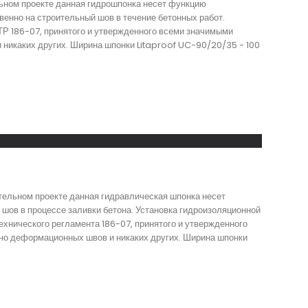
ьном проекте данная гидрошпонка несет функцию
енно на строительный шов в течение бетонных работ.
ТР 186-07, принятого и утвержденного всеми значимыми
никаких других. Ширина шпонки Litaproof UC-90/20/35 - 100
тельном проекте данная гидравлическая шпонка несет
ов в процессе заливки бетона. Установка гидроизоляционной
хнического регламента 186-07, принятого и утвержденного
но деформационных швов и никаких других. Ширина шпонки