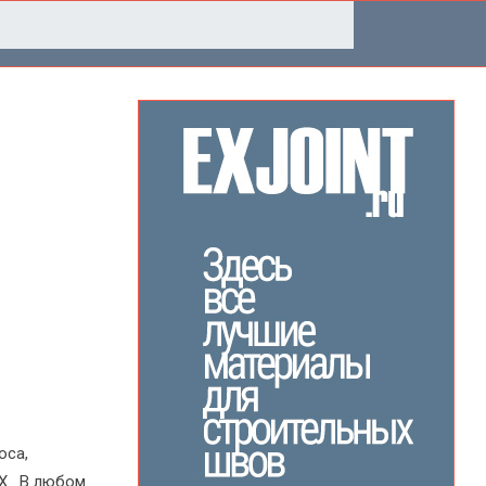
оса,
Х . В любом